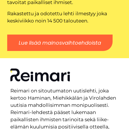
tavoitat paikalliset ihmiset.
Rakastettu ja odotettu lehti ilmestyy joka
keskiviikko noin 14 500 talouteen.
Lue lisää mainosvaihtoehdoista
Reimari on sitoutumaton uutislehti, joka
kertoo Haminan, Miehikkälän ja Virolahden
uutisia mahdollisimman monipuolisesti.
Reimari-lehdestä pääset lukemaan
paikallisten ihmisten tarinoita sekä liike-
elämän kuulumisia positiivisella otteella,