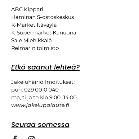
ABC Kippari
Haminan S-ostoskeskus
K-Market Itäväylä
K-Supermarket Kanuuna
Sale Miehikkälä
Reimarin toimisto
Etkö saanut lehteä?
Jakeluhäiriöilmoitukset:
puh. 029 0010 040
ma, ti ja to klo 9.00–14.00
www.jakelupalaute.fi
Seuraa somessa