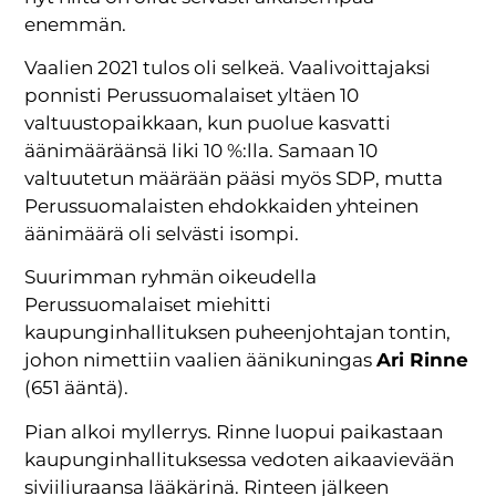
enemmän.
Vaalien 2021 tulos oli selkeä. Vaalivoittajaksi
ponnisti Perussuomalaiset yltäen 10
valtuustopaikkaan, kun puolue kasvatti
äänimääräänsä liki 10 %:lla. Samaan 10
valtuutetun määrään pääsi myös SDP, mutta
Perussuomalaisten ehdokkaiden yhteinen
äänimäärä oli selvästi isompi.
Suurimman ryhmän oikeudella
Perussuomalaiset miehitti
kaupunginhallituksen puheenjohtajan tontin,
johon nimettiin vaalien äänikuningas
Ari Rinne
(651 ääntä).
Pian alkoi myllerrys. Rinne luopui paikastaan
kaupunginhallituksessa vedoten aikaavievään
siviiliuraansa lääkärinä. Rinteen jälkeen