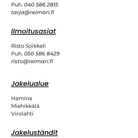
Puh.
040 586 2815
tarja@reimari.fi
Ilmoitusasiat
Risto Soikkeli
Puh.
050 586 8429
risto@reimari.fi
Jakelualue
Hamina
Miehikkälä
Virolahti
Jakeluständit