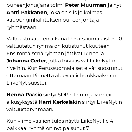
puheenjohtajana toimi
Peter Muurman
ja nyt
Antti Pakkanen
, joka on siis jo kolmas
kaupunginhallituksen puheenjohtaja
ryhmästään.
Valtuustokauden aikana Perussuomalaisten 10
valtuutetun ryhmä on kutistunut kuuteen.
Ensimmäisenä ryhmän jättivät Rinne ja
Johanna Ceder
, jotka loikkasivat LiikeNytin
riveihin. Kun Perussuomalaiset eivät suostunut
ottamaan Rinnettä aluevaaliehdokkaakseen,
LiikeNyt suostui.
Henna Paasio
siirtyi SDP:n leiriin ja viimein
alkusyksystä
Harri Kerkeläkin
siirtyi LiikeNytin
valtuustoryhmään.
Kun viime vaalien tulos näytti LiikeNytille 4
paikkaa, ryhmä on nyt paisunut 7