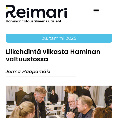
Haminan talousalueen uutislehti
Ilmoita Reimarissa
28. tammi 2025
Liikehdintä vilkasta Haminan
valtuustossa
Jorma Haapamäki