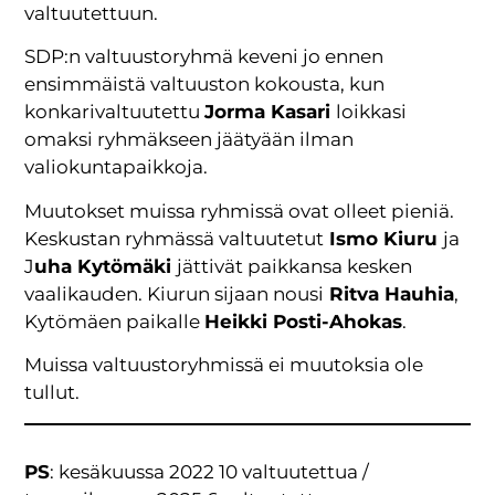
valtuutettuun.
SDP:n valtuustoryhmä keveni jo ennen
ensimmäistä valtuuston kokousta, kun
konkarivaltuutettu
Jorma Kasari
loikkasi
omaksi ryhmäkseen jäätyään ilman
valiokuntapaikkoja.
Muutokset muissa ryhmissä ovat olleet pieniä.
Keskustan ryhmässä valtuutetut
Ismo Kiuru
ja
J
uha Kytömäki
jättivät paikkansa kesken
vaalikauden. Kiurun sijaan nousi
Ritva Hauhia
,
Kytömäen paikalle
Heikki Posti-Ahokas
.
Muissa valtuustoryhmissä ei muutoksia ole
tullut.
PS
: kesäkuussa 2022 10 valtuutettua /