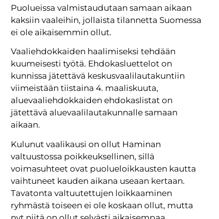
Puolueissa valmistaudutaan samaan aikaan
kaksiin vaaleihin, jollaista tilannetta Suomessa
ei ole aikaisemmin ollut.
Vaaliehdokkaiden haalimiseksi tehdään
kuumeisesti työtä. Ehdokasluettelot on
kunnissa jätettävä keskusvaalilautakuntiin
viimeistään tiistaina 4. maaliskuuta,
aluevaaliehdokkaiden ehdokaslistat on
jätettävä aluevaalilautakunnalle samaan
aikaan.
Kulunut vaalikausi on ollut Haminan
valtuustossa poikkeuksellinen, sillä
voimasuhteet ovat puolueloikkausten kautta
vaihtuneet kauden aikana useaan kertaan.
Tavatonta valtuutettujen loikkaaminen
ryhmästä toiseen ei ole koskaan ollut, mutta
nyt niitä on ollut selvästi aikaisempaa