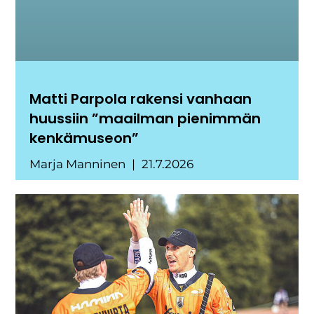
Matti Parpola rakensi vanhaan
huussiin ”maailman pienimmän
kenkämuseon”
Marja Manninen
21.7.2026