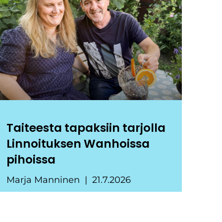
Taiteesta tapaksiin tarjolla
Linnoituksen Wanhoissa
pihoissa
Marja Manninen
21.7.2026