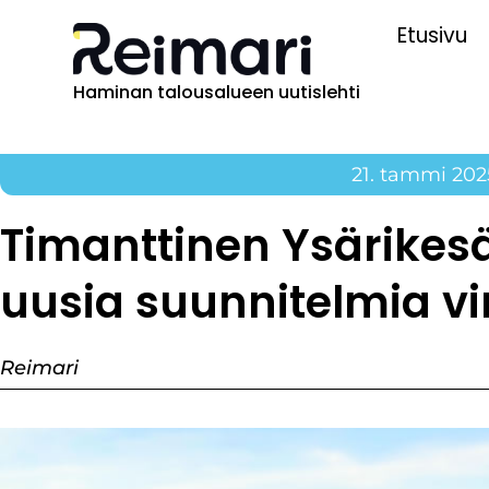
Etusivu
Haminan talousalueen uutislehti
21. tammi 202
Timanttinen Ysärikes
uusia suunnitelmia vir
Reimari