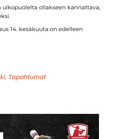
n ulkopuolelta ollakseen kannattava,
eksi.
raus 14. kesäkuuta on edelleen
ki
,
Tapahtumat