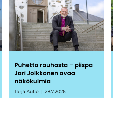
Puhetta rauhasta – piispa
Jari Jolkkonen avaa
näkökulmia
Tarja Autio
28.7.2026