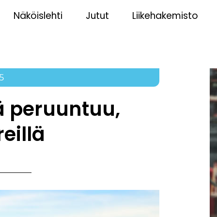
Näköislehti
Jutut
Liikehakemisto
5
ä peruuntuu,
eillä