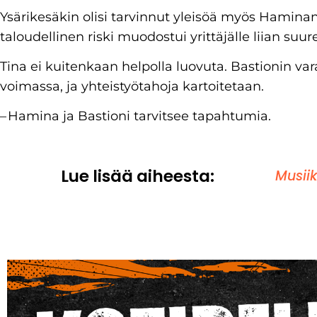
Ysärikesäkin olisi tarvinnut yleisöä myös Hamina
taloudellinen riski muodostui yrittäjälle liian suur
Tina ei kuitenkaan helpolla luovuta. Bastionin va
voimassa, ja yhteistyötahoja kartoitetaan.
– Hamina ja Bastioni tarvitsee tapahtumia.
Lue lisää aiheesta:
Musiik