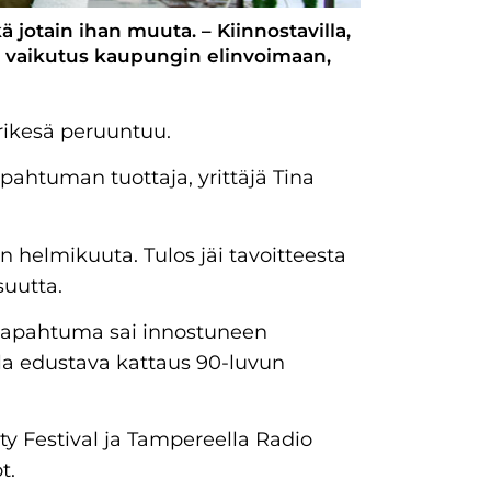
ä jotain ihan muuta. – Kiinnostavilla,
o vaikutus kaupungin elinvoimaan,
rikesä peruuntuu.
apahtuman tuottaja, yrittäjä Tina
n helmikuuta. Tulos jäi tavoitteesta
suutta.
etapahtuma sai innostuneen
illa edustava kattaus 90-luvun
ty Festival ja Tampereella Radio
öt.