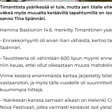
Timanttista ysärikesää ei tule, mutta sen tilalle ehk
väkeä myös muualta keräävillä tapahtumilla on is
sanoo Tina Spännäri.
Hamina Bastioniin 14.6. merkitty Timanttinen ysä
– Ennakkomyynti oli aivan liian vähäistä, kertoo t
Spännäri.
– Tavoitteena oli vähintään 600 lipun myynti enne
niin kauas, ettei ollut oikeastaan muuta mahdolli
Viime kesänä ensimmäistä kertaa järjestetty bil
vastaanoton, ja myös tälle vuodelle oli suunnitte
kuumimpia hittejä.
– Ysärikesän kanssa samaan aikaan on Helsinki Ci
Nova Festivaali, jotka varmasti keräävät isot yleis