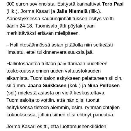
000 euron sovinnoista. Esitystä kannattivat
Tero Pasi
(liik.), Jorma Kasari ja
Jalle Niemelä
(liik.).
Äänestyksessä kaupunginhallituksen esitys voitti
äänin 24-18. Tuomisalo jätti pöytäkirjaan
merkittäväksi eriävän mielipiteen.
– Hallintosäännössä asian pitääolla niin selkeästi
ilmaistu, ettei tulkinnanvaraisuuksia jää.
Hallintosääntöä tullaan päivittämään uudelleen
toukokuussa ennen uuden valtuustokauden
alkamista. Tuomisalon esitykseen palattaneen silloin,
sillä mm.
Jaana Suikkasen
(kok.) ja
Nina Peltosen
(sd.) mielestä asiasta on vielä keskusteltava.
Tuomisalolta toivottiin, että hän olisi tuonut
esityksensä tietoon aiemmin, esim. ryhmänjohtajien
kokouksessa, jolloin siihen olisi ehtinyt paneutua.
Jorma Kasari esitti, että luottamushenkilöiden