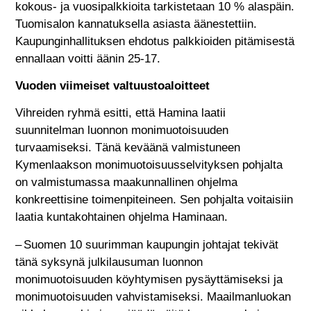
kokous- ja vuosipalkkioita tarkistetaan 10 % alaspäin.
Tuomisalon kannatuksella asiasta äänestettiin.
Kaupunginhallituksen ehdotus palkkioiden pitämisestä
ennallaan voitti äänin 25-17.
Vuoden viimeiset valtuustoaloitteet
Vihreiden ryhmä esitti, että Hamina laatii
suunnitelman luonnon monimuotoisuuden
turvaamiseksi. Tänä keväänä valmistuneen
Kymenlaakson monimuotoisuusselvityksen pohjalta
on valmistumassa maakunnallinen ohjelma
konkreettisine toimenpiteineen. Sen pohjalta voitaisiin
laatia kuntakohtainen ohjelma Haminaan.
– Suomen 10 suurimman kaupungin johtajat tekivät
tänä syksynä julkilausuman luonnon
monimuotoisuuden köyhtymisen pysäyttämiseksi ja
monimuotoisuuden vahvistamiseksi. Maailmanluokan