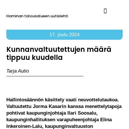
Haminan talousalueen uutislehti
Ilmoita Reimarissa
17. joulu 2024
Kunnanvaltuutettujen määrä
tippuu kuudella
Tarja Autio
Hallintosäännön käsittely vaati neuvottelutaukoa.
Valtuutettu Jorma Kasarin kanssa menettelytapoja
pohtivat kaupunginjohtaja Ilari Soosalu,
kaupunginhallituksen varapuheenjohtaja Elina
Inkeroinen-Lalu, kaupunginvaltuuston