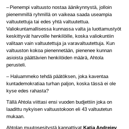
– Pienempi valtuusto nostaa äänikynnystä, jolloin
pienemmillä ryhmillä on vaikeaa saada useampia
valtuutettuja tai edes yhtä valtuutettua.
Valiokuntamallisessa kunnassa valta ja luottamustyöt
keskittyvät harvoille henkilöille, koska valiokuntiin
valitaan vain valtuutettuja ja varavaltuutettuja. Kun
valtuuston kokoa pienennetään, pienenee kunnan
asioista päättävien henkilöiden määrä, Ahtola
perusteli.
– Haluammeko tehdä päätöksen, joka kaventaa
kuntademokratiaa turhan paljon, koska tässä ei ole
kyse edes rahasta?
Tällä Ahtola viittasi ensi vuoden budjettiin joka on
laadittu nykyisen valtuustokoon eli 43 valtuutetun
mukaan.
Ahtolan muutosesitystä kannattivat
Katja Andrejev