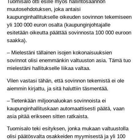
Tuomisalo otti esille myös hallintosäännön
muutosehdotuksen, joka antaisi
kaupunginhallitukselle oikeuden sovinnon tekemiseen
yli 100 000 euron osalta (kaupunginjohtajalle
esitetään oikeutta päättää sovinnosta 100 000 euroon
saakka).
– Mielestäni tällainen isojen kokonaisuuksien
sovinnot olisi enemmänkin valtuuston asia. Tämä tuo
mielestäni hallitukselle liikaa valtaa.
Vilen vastasi tähän, että sovinnon tekemistä ei ole
aiemmin kirjattu, ja sitä haluttiin täsmentää.
– Tietenkään miljoonaluokan sovinnoista ei
kaupunginhallituskaan automaattisesti päätä, vaan
asia pitää erikseen sitten ratkaista.
Tuomisalo teki esityksen, jonka mukaan valtuustolla
olisi päätösvalta osakkeiden myymisestä ja yli 100