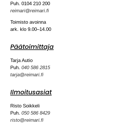
Puh. 0104 210 200
reimari@reimari.fi
Toimisto avoinna
ark. klo 9.00–14.00
Päätoimittaja
Tarja Autio
Puh.
040 586 2815
tarja@reimari.fi
Ilmoitusasiat
Risto Soikkeli
Puh.
050 586 8429
risto@reimari.fi