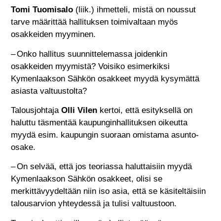
Tomi Tuomisalo
(liik.) ihmetteli, mistä on noussut
tarve määrittää hallituksen toimivaltaan myös
osakkeiden myyminen.
– Onko hallitus suunnittelemassa joidenkin
osakkeiden myymistä? Voisiko esimerkiksi
Kymenlaakson Sähkön osakkeet myydä kysymättä
asiasta valtuustolta?
Talousjohtaja
Olli Vilen
kertoi, että esityksellä on
haluttu täsmentää kaupunginhallituksen oikeutta
myydä esim. kaupungin suoraan omistama asunto-
osake.
– On selvää, että jos teoriassa haluttaisiin myydä
Kymenlaakson Sähkön osakkeet, olisi se
merkittävyydeltään niin iso asia, että se käsiteltäisiin
talousarvion yhteydessä ja tulisi valtuustoon.