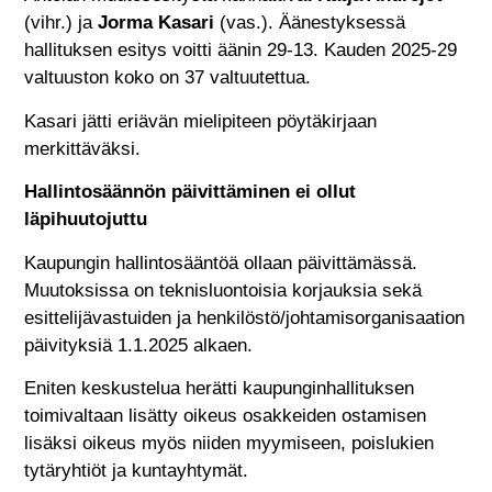
(vihr.) ja
Jorma Kasari
(vas.). Äänestyksessä
hallituksen esitys voitti äänin 29-13. Kauden 2025-29
valtuuston koko on 37 valtuutettua.
Kasari jätti eriävän mielipiteen pöytäkirjaan
merkittäväksi.
Hallintosäännön päivittäminen ei ollut
läpihuutojuttu
Kaupungin hallintosääntöä ollaan päivittämässä.
Muutoksissa on teknisluontoisia korjauksia sekä
esittelijävastuiden ja henkilöstö/johtamisorganisaation
päivityksiä 1.1.2025 alkaen.
Eniten keskustelua herätti kaupunginhallituksen
toimivaltaan lisätty oikeus osakkeiden ostamisen
lisäksi oikeus myös niiden myymiseen, poislukien
tytäryhtiöt ja kuntayhtymät.