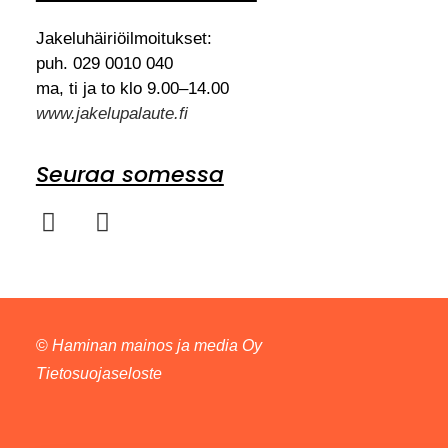
Jakeluhäiriöilmoitukset:
puh. 029 0010 040
ma, ti ja to klo 9.00–14.00
www.jakelupalaute.fi
Seuraa somessa
©
Haminan mainos ja media Oy
Tietosuojaseloste