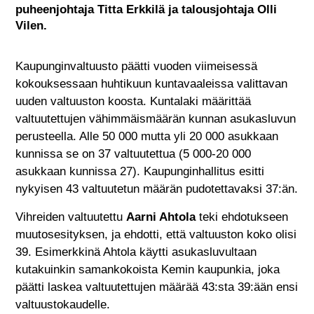
puheenjohtaja Titta Erkkilä ja talousjohtaja Olli
Vilen.
Kaupunginvaltuusto päätti vuoden viimeisessä
kokouksessaan huhtikuun kuntavaaleissa valittavan
uuden valtuuston koosta. Kuntalaki määrittää
valtuutettujen vähimmäismäärän kunnan asukasluvun
perusteella. Alle 50 000 mutta yli 20 000 asukkaan
kunnissa se on 37 valtuutettua (5 000-20 000
asukkaan kunnissa 27). Kaupunginhallitus esitti
nykyisen 43 valtuutetun määrän pudotettavaksi 37:än.
Vihreiden valtuutettu
Aarni Ahtola
teki ehdotukseen
muutosesityksen, ja ehdotti, että valtuuston koko olisi
39. Esimerkkinä Ahtola käytti asukasluvultaan
kutakuinkin samankokoista Kemin kaupunkia, joka
päätti laskea valtuutettujen määrää 43:sta 39:ään ensi
valtuustokaudelle.