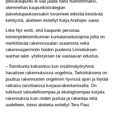
pikkukaupunki ei saa jäädä näitä huonommaksi,
olemmehan kaupunkistrategian
palvelulupauksessakin luvanneet edistää kestävää
kehitystä, aloitteen esitellyt Katja Andrejev sanoi.
Liike Nyt esitti, että kaupunki perustaa
toimenpidetoimikunnan kuntalaisedustajista joilla on
merkittävää rakennnusalan osaamista sekä
rakennusperinnön hoidon puolesta Linnoituksen
wanhat talot -yhdistyksen tai vastaavan edustus.
– Toimikunta kokoontuu kun sisäilmatyöryhmä
havaitsee rakennuksissa ongelmia. Tarkoituksena on
puuttua rakennusten ongelmiin hyvissä ajoin ja löytää
ratkaisu tarvittaessa korjausrakentamisella. On
tutkitusti taloudellisempaa ja ekologisempaa korjata
rakennuksia kuin niiden purkaa ja rakentaa niitä
uudelleen, totesi aloitetta esitellyt Tero Pasi.