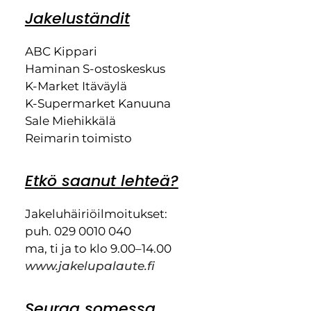
Jakeluständit
ABC Kippari
Haminan S-ostoskeskus
K-Market Itäväylä
K-Supermarket Kanuuna
Sale Miehikkälä
Reimarin toimisto
Etkö saanut lehteä?
Jakeluhäiriöilmoitukset:
puh. 029 0010 040
ma, ti ja to klo 9.00–14.00
www.jakelupalaute.fi
Seuraa somessa