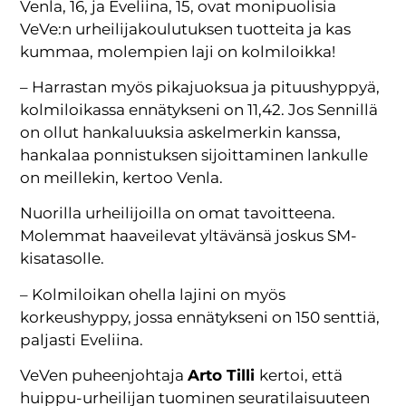
Venla, 16, ja Eveliina, 15, ovat monipuolisia
VeVe:n urheilijakoulutuksen tuotteita ja kas
kummaa, molempien laji on kolmiloikka!
– Harrastan myös pikajuoksua ja pituushyppyä,
kolmiloikassa ennätykseni on 11,42. Jos Sennillä
on ollut hankaluuksia askelmerkin kanssa,
hankalaa ponnistuksen sijoittaminen lankulle
on meillekin, kertoo Venla.
Nuorilla urheilijoilla on omat tavoitteena.
Molemmat haaveilevat yltävänsä joskus SM-
kisatasolle.
– Kolmiloikan ohella lajini on myös
korkeushyppy, jossa ennätykseni on 150 senttiä,
paljasti Eveliina.
VeVen puheenjohtaja
Arto Tilli
kertoi, että
huippu-urheilijan tuominen seuratilaisuuteen