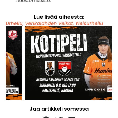
haastatteluista.
Lue lisää aiheesta:
Urheilu
,
Vehkalahden Veikot
,
Yleisurheilu
Jaa artikkeli somessa