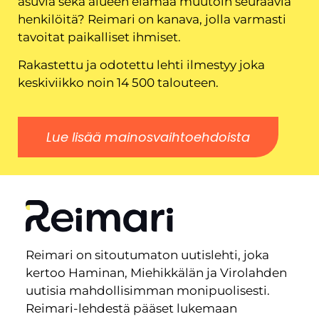
asuvia sekä alueen elämää muutoin seuraavia
henkilöitä? Reimari on kanava, jolla varmasti
tavoitat paikalliset ihmiset.
Rakastettu ja odotettu lehti ilmestyy joka
keskiviikko noin 14 500 talouteen.
Lue lisää mainosvaihtoehdoista
Reimari on sitoutumaton uutislehti, joka
kertoo Haminan, Miehikkälän ja Virolahden
uutisia mahdollisimman monipuolisesti.
Reimari-lehdestä pääset lukemaan