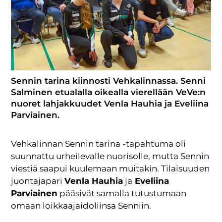
Sennin tarina kiinnosti Vehkalinnassa. Senni
Salminen etualalla oikealla vierellään VeVe:n
nuoret lahjakkuudet Venla Hauhia ja Eveliina
Parviainen.
Vehkalinnan Sennin tarina -tapahtuma oli
suunnattu urheilevalle nuorisolle, mutta Sennin
viestiä saapui kuulemaan muitakin. Tilaisuuden
juontajapari
Venla Hauhia
ja
Eveliina
Parviainen
pääsivät samalla tutustumaan
omaan loikkaajaidoliinsa Senniin.