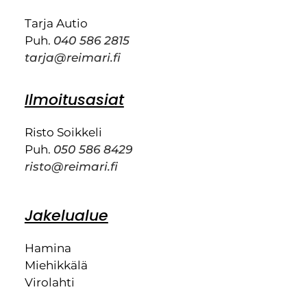
Tarja Autio
Puh.
040 586 2815
tarja@reimari.fi
Ilmoitusasiat
Risto Soikkeli
Puh.
050 586 8429
risto@reimari.fi
Jakelualue
Hamina
Miehikkälä
Virolahti