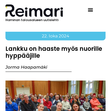
Haminan talousalueen uutislehti
22. loka 2024
Lankku on haaste myös nuorille
hyppääjille
Jorma Haapamäki