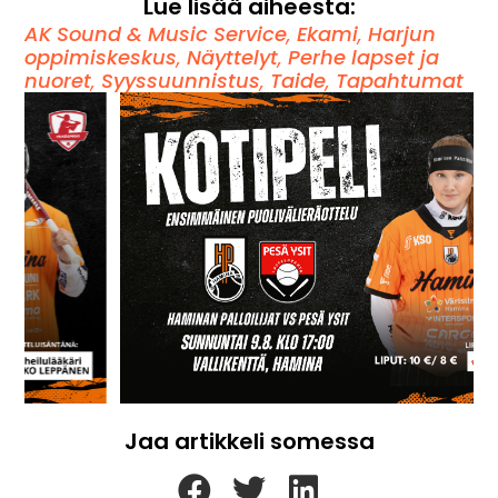
Lue lisää aiheesta:
AK Sound & Music Service
,
Ekami
,
Harjun
oppimiskeskus
,
Näyttelyt
,
Perhe lapset ja
nuoret
,
Syyssuunnistus
,
Taide
,
Tapahtumat
Jaa artikkeli somessa