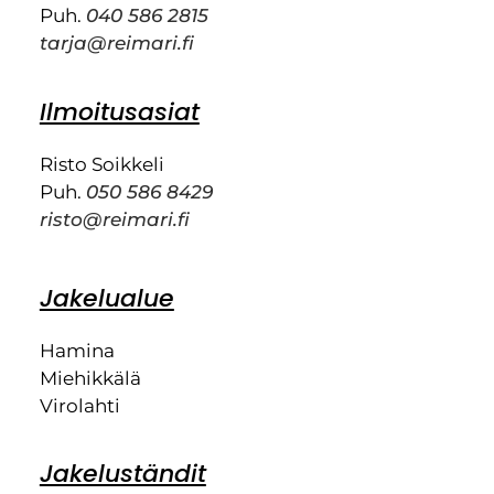
Puh.
040 586 2815
tarja@reimari.fi
Ilmoitusasiat
Risto Soikkeli
Puh.
050 586 8429
risto@reimari.fi
Jakelualue
Hamina
Miehikkälä
Virolahti
Jakeluständit