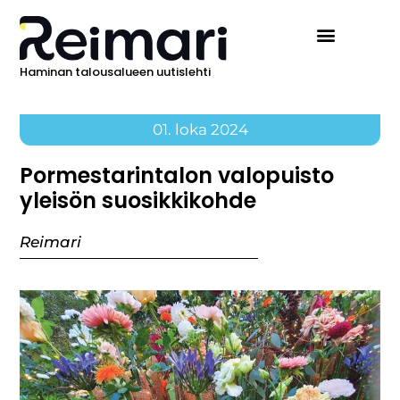
Haminan talousalueen uutislehti
01. loka 2024
Pormestarintalon valopuisto
yleisön suosikkikohde
Reimari