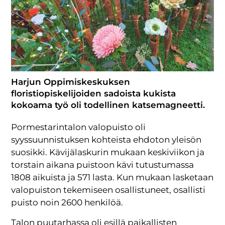
Harjun Oppimiskeskuksen
floristiopiskelijoiden sadoista kukista
kokoama työ oli todellinen katsemagneetti.
Pormestarintalon valopuisto oli
syyssuunnistuksen kohteista ehdoton yleisön
suosikki. Kävijälaskurin mukaan keskiviikon ja
torstain aikana puistoon kävi tutustumassa
1808 aikuista ja 571 lasta. Kun mukaan lasketaan
valopuiston tekemiseen osallistuneet, osallisti
puisto noin 2600 henkilöä.
Talon puutarhassa oli esillä paikallisten