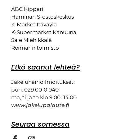
ABC Kippari
Haminan S-ostoskeskus
K-Market Itäväylä
K-Supermarket Kanuuna
Sale Miehikkälä
Reimarin toimisto
Etkö saanut lehteä?
Jakeluhäiriöilmoitukset:
puh. 029 0010 040
ma, ti ja to klo 9.00–14.00
www.jakelupalaute.fi
Seuraa somessa