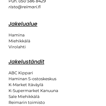
Puh.
050 586 8429
risto@reimari.fi
Jakelualue
Hamina
Miehikkälä
Virolahti
Jakeluständit
ABC Kippari
Haminan S-ostoskeskus
K-Market Itäväylä
K-Supermarket Kanuuna
Sale Miehikkälä
Reimarin toimisto