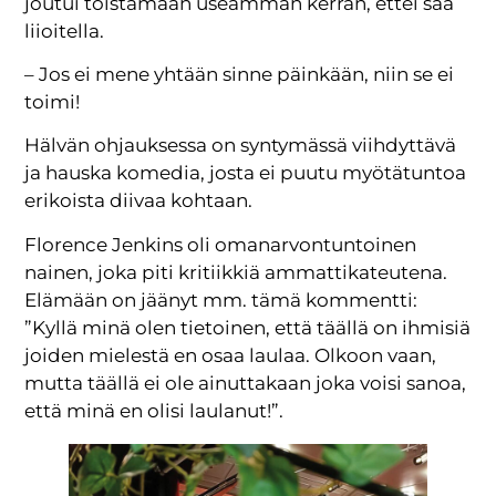
joutui toistamaan useamman kerran, ettei saa
liioitella.
– Jos ei mene yhtään sinne päinkään, niin se ei
toimi!
Hälvän ohjauksessa on syntymässä viihdyttävä
ja hauska komedia, josta ei puutu myötätuntoa
erikoista diivaa kohtaan.
Florence Jenkins oli omanarvontuntoinen
nainen, joka piti kritiikkiä ammattikateutena.
Elämään on jäänyt mm. tämä kommentti:
”Kyllä minä olen tietoinen, että täällä on ihmisiä
joiden mielestä en osaa laulaa. Olkoon vaan,
mutta täällä ei ole ainuttakaan joka voisi sanoa,
että minä en olisi laulanut!”.