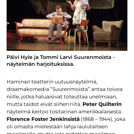
Päivi Hyle ja Tommi Larvi Suurenmoista -
näytelmän harjoituksissa.
Haminan teatterin uutuusnäytelmä,
draamakomedia ”Suurenmoista” antaa toivoa
niille, jotka haluaisivat toteuttaa unelmiaan,
mutta taidot eivät siihen riitä.
Peter Quilterin
näytelmä kertoo tositarinan amerikkalaisesta
Florence Foster Jenkinsistä
(1868 – 1944), joka
oli omasta mielestään lahja laulutaiteen
maailmalle, mutta jota pidettiin maailman