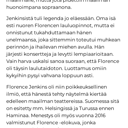
huonoimpana sopraanona.
Jenkinsistä tuli legenda jo eläessään. Oma isä
esti nuoren Florencen lauluopinnot, mutta ei
onnistunut tukahduttamaan hänen
unelmaansa, joka sittemmin toteutui muhkean
perinnön ja ihailevan miehen avulla. Hän
järjesti konsertteja ja levytti lempiaarioitaan.
Vain harva uskalsi sanoa suoraan, että Florence
oli täysin laulutaidoton. Luottamus omiin
kykyihin pysyi vahvana loppuun asti.
Florence Jenkins oli niin poikkeuksellinen
ilmiö, että hänestä tehty näytelmä kiertää
edelleen maailman teattereissa. Suomessa sitä
on esitetty mm. Helsingissä ja Turussa ennen
Haminaa. Menestys oli myös vuonna 2016
valmistunut Florence -elokuva, jonka