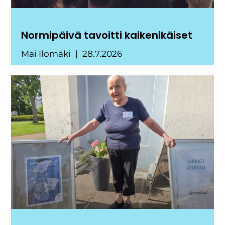
Normipäivä tavoitti kaikenikäiset
Mai Ilomäki
28.7.2026