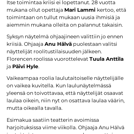
Itse toimintaa kriisi ei lopettanut. 28 vuotta
mukana ollut opettaja
Mari Lammi
kertoo, että
toimintaan on tullut mukaan uusia ihmisiä ja
aiemmin mukana olleita on palannut takaisin.
Syksyn näytelmä ohjaajineen valittiin jo ennen
kriisiä. Ohjaaja
Anu Hälvä
puolestaan valitsi
näyttelijät roolitustilaisuuden jälkeen.
Florencen roolissa vuorottelevat
Tuula Anttila
ja
Päivi Hyle
.
Vaikeampaa roolia laulutaitoiselle näyttelijälle
on vaikea kuvitella. Kun laulunäytelmässä
yleensä on toivottavaa, että näyttelijät osaavat
laulaa oikein, niin nyt on osattava laulaa väärin,
mutta oikealla tavalla.
Esimakua saatiin teatterin avoimissa
harjoituksissa viime viikolla. Ohjaaja Anu Hälvä