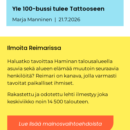
Yle 100-bussi tulee Tattooseen
Marja Manninen
21.7.2026
Ilmoita Reimarissa
Haluatko tavoittaa Haminan talousalueella
asuvia sekä alueen elämää muutoin seuraavia
henkilöitä? Reimari on kanava, jolla varmasti
tavoitat paikalliset ihmiset.
Rakastettu ja odotettu lehti ilmestyy joka
keskiviikko noin 14 500 talouteen.
Lue lisää mainosvaihtoehdoista