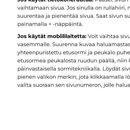
vaihtamaan sivua. Jos sinulla on rullahiiri, 
suurentaa ja pienentää sivua. Saat sivun 
painamalla + -näppäintä.
Jos käytät mobiililaitetta:
Voit vaihtaa sivu
vasemmalle. Suurenna kuvaa haluamastasi
yhteenpuristettu etusormi ja peukalo puhe
etusormea peukalosta ruudun päällä, niin
päinvastaisella sormitekniikalla. Löydät s
pienen valikon merkin, jota klikkaamalla lö
valita suoraan sen sivunumeron, jolle halua