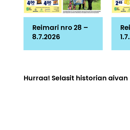
Reimari nro 28 –
Re
8.7.2026
1.7
Hurraa! Selasit historian aivan