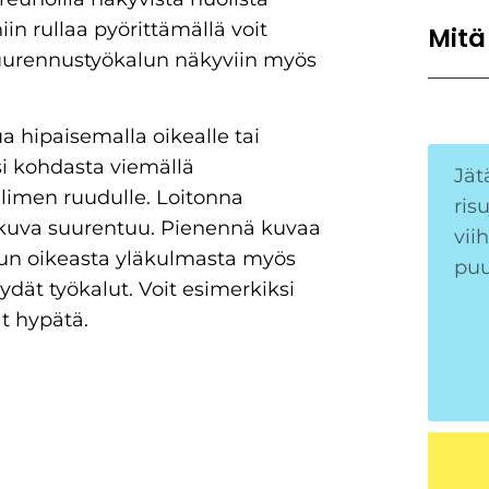
niin rullaa pyörittämällä voit
Mitä
suurennustyökalun näkyviin myös
a hipaisemalla oikealle tai
 kohdasta viemällä
limen ruudulle. Loitonna
 kuva suurentuu. Pienennä kuvaa
ivun oikeasta yläkulmasta myös
ydät työkalut. Voit esimerkiksi
t hypätä.