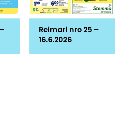
 –
Reimari nro 25 –
16.6.2026