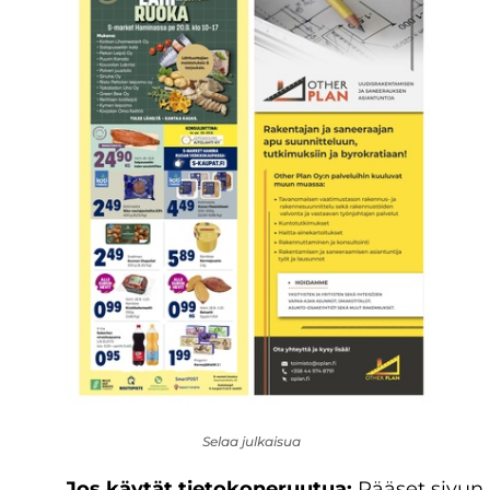
Selaa julkaisua
Jos käytät tietokoneruutua:
Pääset sivun 