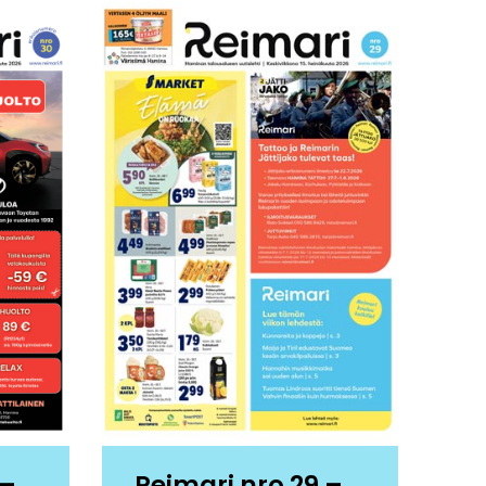
 –
Reimari nro 29 –