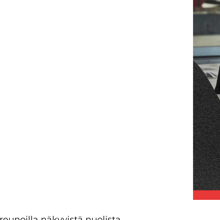
reunoilla näkyvistä nuolista