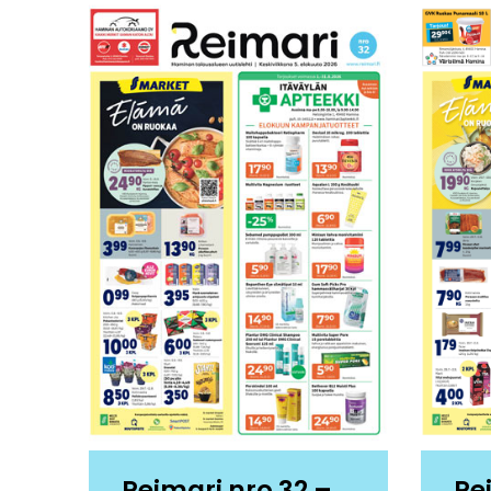
Reimari nro 32 –
Re