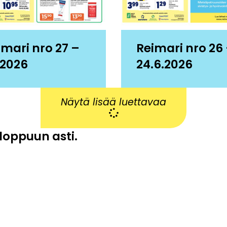
imari nro 27 –
Reimari nro 26
.2026
24.6.2026
Näytä lisää luettavaa
 loppuun asti.