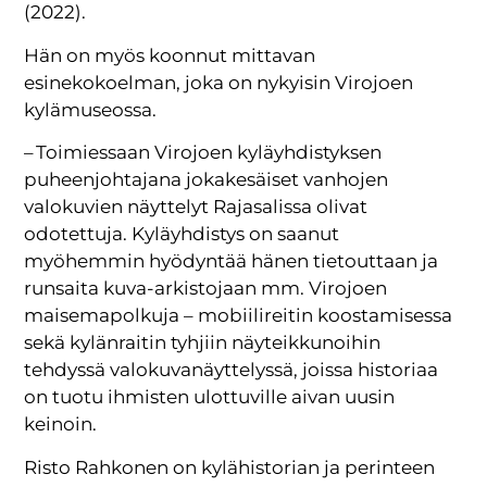
(2022).
Hän on myös koonnut mittavan
esinekokoelman, joka on nykyisin Virojoen
kylämuseossa.
– Toimiessaan Virojoen kyläyhdistyksen
puheenjohtajana jokakesäiset vanhojen
valokuvien näyttelyt Rajasalissa olivat
odotettuja. Kyläyhdistys on saanut
myöhemmin hyödyntää hänen tietouttaan ja
runsaita kuva-arkistojaan mm. Virojoen
maisemapolkuja – mobiilireitin koostamisessa
sekä kylänraitin tyhjiin näyteikkunoihin
tehdyssä valokuvanäyttelyssä, joissa historiaa
on tuotu ihmisten ulottuville aivan uusin
keinoin.
Risto Rahkonen on kylähistorian ja perinteen