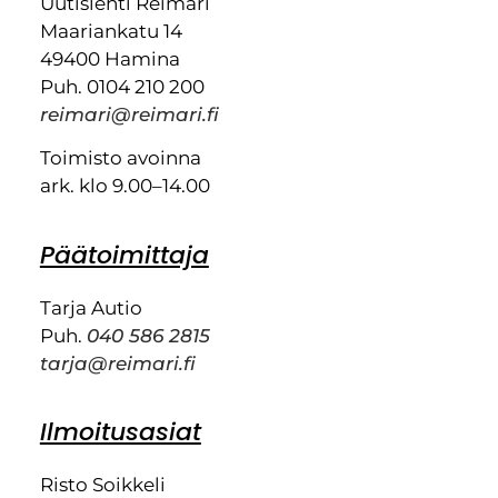
Uutislehti Reimari
Maariankatu 14
49400 Hamina
Puh. 0104 210 200
reimari@reimari.fi
Toimisto avoinna
ark. klo 9.00–14.00
Päätoimittaja
Tarja Autio
Puh.
040 586 2815
tarja@reimari.fi
Ilmoitusasiat
Risto Soikkeli