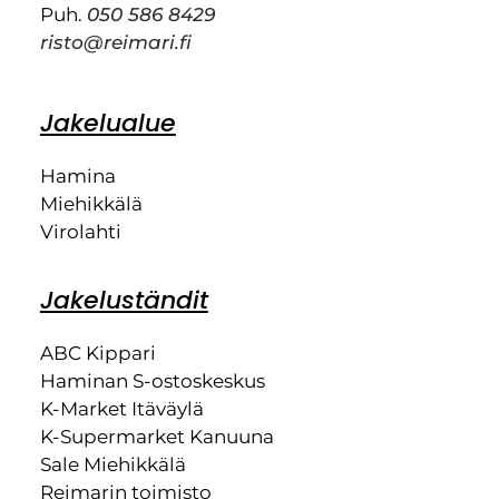
Puh.
050 586 8429
risto@reimari.fi
Jakelualue
Hamina
Miehikkälä
Virolahti
Jakeluständit
ABC Kippari
Haminan S-ostoskeskus
K-Market Itäväylä
K-Supermarket Kanuuna
Sale Miehikkälä
Reimarin toimisto