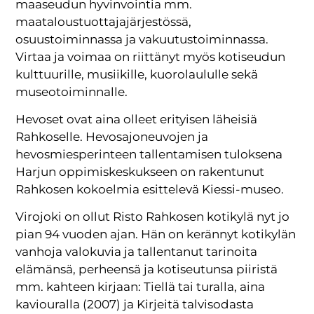
maaseudun hyvinvointia mm.
maataloustuottajajärjestössä,
osuustoiminnassa ja vakuutustoiminnassa.
Virtaa ja voimaa on riittänyt myös kotiseudun
kulttuurille, musiikille, kuorolaululle sekä
museotoiminnalle.
Hevoset ovat aina olleet erityisen läheisiä
Rahkoselle. Hevosajoneuvojen ja
hevosmiesperinteen tallentamisen tuloksena
Harjun oppimiskeskukseen on rakentunut
Rahkosen kokoelmia esittelevä Kiessi-museo.
Virojoki on ollut Risto Rahkosen kotikylä nyt jo
pian 94 vuoden ajan. Hän on kerännyt kotikylän
vanhoja valokuvia ja tallentanut tarinoita
elämänsä, perheensä ja kotiseutunsa piiristä
mm. kahteen kirjaan: Tiellä tai turalla, aina
kaviouralla (2007) ja Kirjeitä talvisodasta