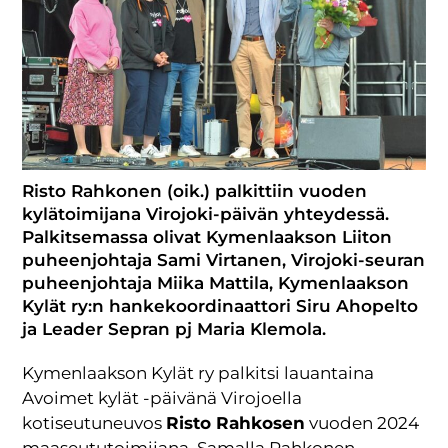
Risto Rahkonen (oik.) palkittiin vuoden
kylätoimijana Virojoki-päivän yhteydessä.
Palkitsemassa olivat Kymenlaakson Liiton
puheenjohtaja Sami Virtanen, Virojoki-seuran
puheenjohtaja Miika Mattila, Kymenlaakson
Kylät ry:n hankekoordinaattori Siru Ahopelto
ja Leader Sepran pj Maria Klemola.
Kymenlaakson Kylät ry palkitsi lauantaina
Avoimet kylät -päivänä Virojoella
kotiseutuneuvos
Risto Rahkosen
vuoden 2024
maaseututoimijana, Samalla Rahkonen