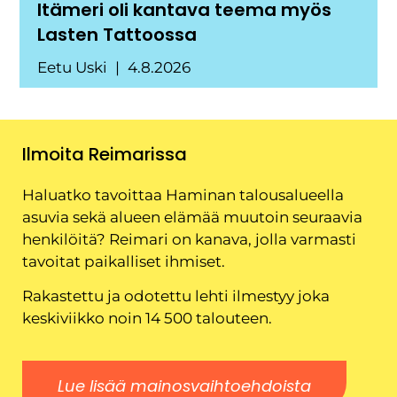
Itämeri oli kantava teema myös
Lasten Tattoossa
Eetu Uski
4.8.2026
Ilmoita Reimarissa
Haluatko tavoittaa Haminan talousalueella
asuvia sekä alueen elämää muutoin seuraavia
henkilöitä? Reimari on kanava, jolla varmasti
tavoitat paikalliset ihmiset.
Rakastettu ja odotettu lehti ilmestyy joka
keskiviikko noin 14 500 talouteen.
Lue lisää mainosvaihtoehdoista