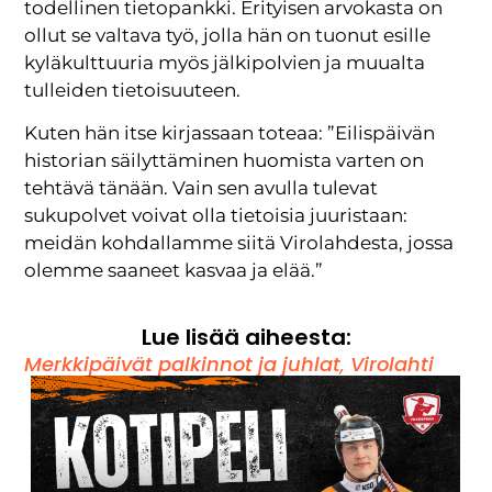
todellinen tietopankki. Erityisen arvokasta on
ollut se valtava työ, jolla hän on tuonut esille
kyläkulttuuria myös jälkipolvien ja muualta
tulleiden tietoisuuteen.
Kuten hän itse kirjassaan toteaa: ”Eilispäivän
historian säilyttäminen huomista varten on
tehtävä tänään. Vain sen avulla tulevat
sukupolvet voivat olla tietoisia juuristaan:
meidän kohdallamme siitä Virolahdesta, jossa
olemme saaneet kasvaa ja elää.”
Lue lisää aiheesta:
Merkkipäivät palkinnot ja juhlat
,
Virolahti