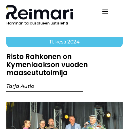
Haminan talousalueen uutislehti
11. kesä 2024
Risto Rahkonen on
Kymenlaakson vuoden
maaseututoimija
Tarja Autio