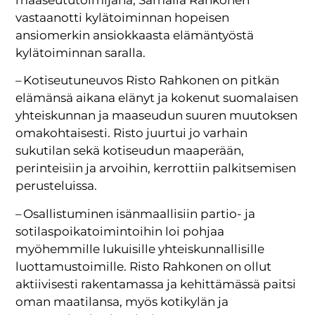
vastaanotti kylätoiminnan hopeisen
ansiomerkin ansiokkaasta elämäntyöstä
kylätoiminnan saralla.
– Kotiseutuneuvos Risto Rahkonen on pitkän
elämänsä aikana elänyt ja kokenut suomalaisen
yhteiskunnan ja maaseudun suuren muutoksen
omakohtaisesti. Risto juurtui jo varhain
sukutilan sekä kotiseudun maaperään,
perinteisiin ja arvoihin, kerrottiin palkitsemisen
perusteluissa.
– Osallistuminen isänmaallisiin partio- ja
sotilaspoikatoimintoihin loi pohjaa
myöhemmille lukuisille yhteiskunnallisille
luottamustoimille. Risto Rahkonen on ollut
aktiivisesti rakentamassa ja kehittämässä paitsi
oman maatilansa, myös kotikylän ja