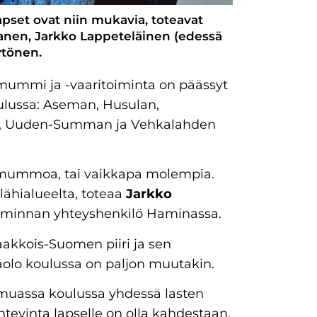
pset ovat niin mukavia, toteavat
panen, Jarkko Lappeteläinen (edessä
ytönen.
mummi ja -vaaritoiminta on päässyt
ulussa: Aseman, Husulan,
lön, Uuden-Summan ja Vehkalahden
i mummoa, tai vaikkapa molempia.
lähialueelta, toteaa
Jarkko
toiminnan yhteyshenkilö Haminassa.
akkois-Suomen piiri ja sen
olo koulussa on paljon muutakin.
muassa koulussa yhdessä lasten
tevinta lapselle on olla kahdestaan.