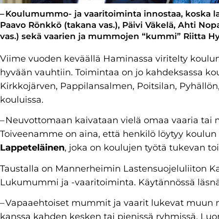
– Koulumummo- ja vaaritoiminta innostaa, koska la
Paavo Rönkkö (takana vas.), Päivi Väkelä, Ahti No
vas.) sekä vaarien ja mummojen “kummi” Riitta H
Viime vuoden keväällä Haminassa viritelty koulu
hyvään vauhtiin. Toimintaa on jo kahdeksassa ko
Kirkkojärven, Pappilansalmen, Poitsilan, Pyhäl
kouluissa.
– Neuvottomaan kaivataan vielä omaa vaaria ta
Toiveenamme on aina, että henkilö löytyy koulun 
Lappeteläinen
, joka on koulujen työtä tukevan 
Taustalla on Mannerheimin Lastensuojeluliiton Ka
Lukumummi ja -vaaritoiminta. Käytännössä läsnä
– Vapaaehtoiset mummit ja vaarit lukevat muun 
kanssa kahden kesken tai pienissä ryhmissä. Luon