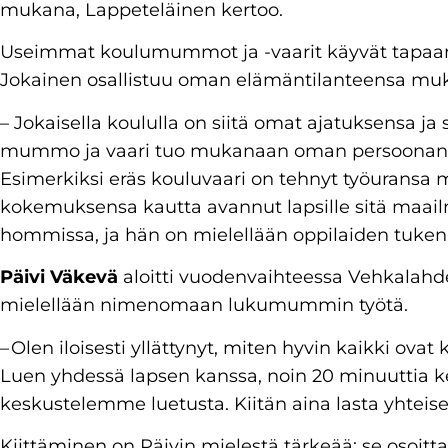
mukana, Lappeteläinen kertoo.
Useimmat koulumummot ja -vaarit käyvät tapaama
Jokainen osallistuu oman elämäntilanteensa mu
– Jokaisella koululla on siitä omat ajatuksensa
mummo ja vaari tuo mukanaan oman persoonan
Esimerkiksi eräs kouluvaari on tehnyt työuransa
kokemuksensa kautta avannut lapsille sitä maail
hommissa, ja hän on mielellään oppilaiden tukena 
Päivi Väkevä
aloitti vuodenvaihteessa Vehkala
mielellään nimenomaan lukumummin työtä.
– Olen iloisesti yllättynyt, miten hyvin kaikki ova
Luen yhdessä lapsen kanssa, noin 20 minuuttia kerra
keskustelemme luetusta. Kiitän aina lasta yhtei
Kiittäminen on Päivin mielestä tärkeää; se osoitta