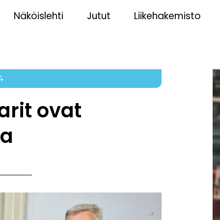
Näköislehti
Jutut
Liikehakemisto
4
rit ovat
na