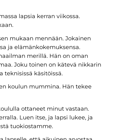
ssa lapsia kerran viikossa.
kaan.
 ja sen mukaan mennään. Jokainen
sa ja elämänkokemuksensa.
 maailman merillä. Hän on oman
maa. Joku toinen on kätevä nikkarin
teknisissä käsitöissä.
hden koulun mummina. Hän tekee
t koululla ottaneet minut vastaan.
lla. Luen itse, ja lapsi lukee, ja
sestä tuokiostamme.
a lapselle, että aikuinen arvostaa