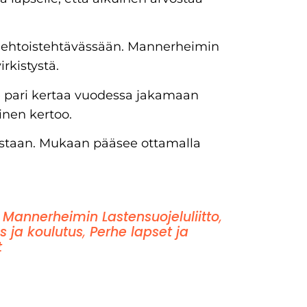
aehtoistehtävässään. Mannerheimin
irkistystä.
ari kertaa vuodessa jakamaan
inen kertoo.
astaan. Mukaan pääsee ottamalla
,
Mannerheimin Lastensuojeluliitto
,
s ja koulutus
,
Perhe lapset ja
t