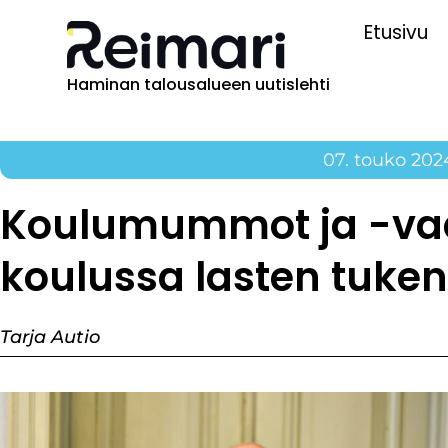
Etusivu
Haminan talousalueen uutislehti
07. touko 202
Koulumummot ja -vaa
koulussa lasten tuke
Tarja Autio