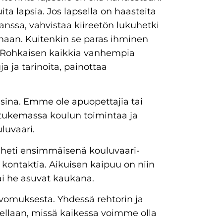
ita lapsia. Jos lapsella on haasteita
ssa, vahvistaa kiireetön lukuhetki
emaan. Kuitenkin se paras ihminen
. Rohkaisen kaikkia vanhempia
a ja tarinoita, painottaa
sina. Emme ole apuopettajia tai
tukemassa koulun toimintaa ja
luvaari.
n heti ensimmäisenä kouluvaari-
 kontaktia. Aikuisen kaipuu on niin
 tai he asuvat kaukana.
vomuksesta. Yhdessä rehtorin ja
tellaan, missä kaikessa voimme olla