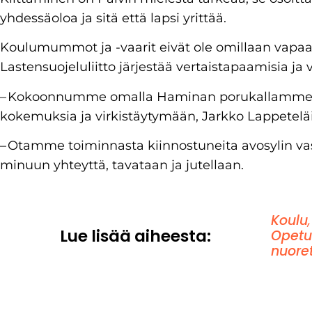
yhdessäoloa ja sitä että lapsi yrittää.
Koulumummot ja -vaarit eivät ole omillaan vapa
Lastensuojeluliitto järjestää vertaistapaamisia ja v
– Kokoonnumme omalla Haminan porukallamme p
kokemuksia ja virkistäytymään, Jarkko Lappetelä
– Otamme toiminnasta kiinnostuneita avosylin v
minuun yhteyttä, tavataan ja jutellaan.
Koulu
Lue lisää aiheesta:
Opetu
nuore