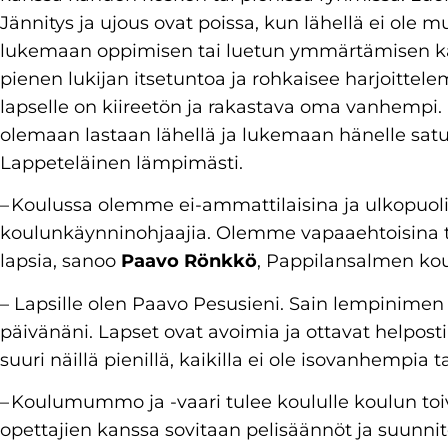
Jännitys ja ujous ovat poissa, kun lähellä ei ole mu
lukemaan oppimisen tai luetun ymmärtämisen kan
pienen lukijan itsetuntoa ja rohkaisee harjoittel
lapselle on kiireetön ja rakastava oma vanhempi
olemaan lastaan lähellä ja lukemaan hänelle satuj
Lappeteläinen lämpimästi.
– Koulussa olemme ei-ammattilaisina ja ulkopuoli
koulunkäynninohjaajia. Olemme vapaaehtoisina 
lapsia, sanoo
Paavo Rönkkö
, Pappilansalmen kou
– Lapsille olen Paavo Pesusieni. Sain lempinime
päivänäni. Lapset ovat avoimia ja ottavat helposti
suuri näillä pienillä, kaikilla ei ole isovanhempia
– Koulumummo ja -vaari tulee koululle koulun toi
opettajien kanssa sovitaan pelisäännöt ja suunni