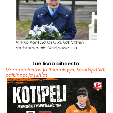
Pirkko Kantola laski kukat lottien
muistomerkille Kesäpuistossa.
Lue lisää aiheesta:
Maanpuolustus ja itsenäisyys
,
Merkkipäivät
palkinnot ja juhlat