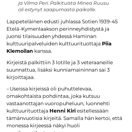
ja Vilma Peri. Palkituista Minea Ruusu
oli estynyt saapumasta paikalle.
Lappeteläinen edusti juhlassa Sotien 1939-45
Etelä-Kymenlaakson perinneyhdistystä ja
juonsi tilaisuuden yhdessä Haminan
kulttuuripalveluiden kulttuurituottaja
Piia
Klemoilan
kanssa.
Kirjeistä palkittiin 3 lotille ja 3 veteraaneille
suunnattua, lisäksi kunniamaininnan sai 3
kirjoittajaa.
– Useissa kirjeissä oli puhuttelevaa,
omakohtaista pohdintaa, joka kutsuu
vastaanottajan vuoropuheluun, luonnehti
kulttuurituottaja
Henni Kiri
esitellessään
tämänvuotisia kirjeitä. Samalla hän kertoi, että
monessa kirjeessä näkyi huoli