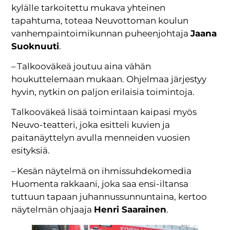
kylälle tarkoitettu mukava yhteinen
tapahtuma, toteaa Neuvottoman koulun
vanhempaintoimikunnan puheenjohtaja
Jaana
Suoknuuti
.
– Talkooväkeä joutuu aina vähän
houkuttelemaan mukaan. Ohjelmaa järjestyy
hyvin, nytkin on paljon erilaisia toimintoja.
Talkooväkeä lisää toimintaan kaipasi myös
Neuvo-teatteri, joka esitteli kuvien ja
paitanäyttelyn avulla menneiden vuosien
esityksiä.
– Kesän näytelmä on ihmissuhdekomedia
Huomenta rakkaani, joka saa ensi-iltansa
tuttuun tapaan juhannussunnuntaina, kertoo
näytelmän ohjaaja
Henri Saarainen
.