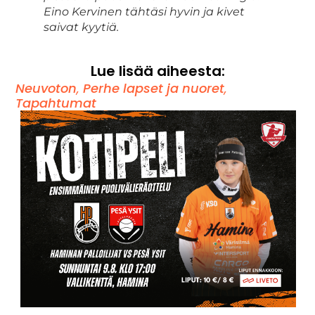
Eino Kervinen tähtäsi hyvin ja kivet
saivat kyytiä.
Lue lisää aiheesta:
Neuvoton
,
Perhe lapset ja nuoret
,
Tapahtumat