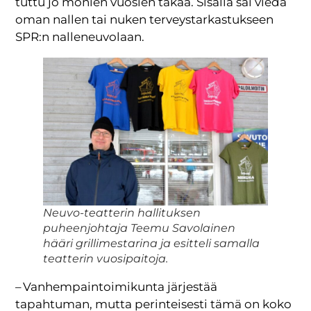
tuttu jo monien vuosien takaa. Sisällä sai viedä
oman nallen tai nuken terveystarkastukseen
SPR:n nalleneuvolaan.
Neuvo-teatterin hallituksen
puheenjohtaja Teemu Savolainen
hääri grillimestarina ja esitteli samalla
teatterin vuosipaitoja.
– Vanhempaintoimikunta järjestää
tapahtuman, mutta perinteisesti tämä on koko