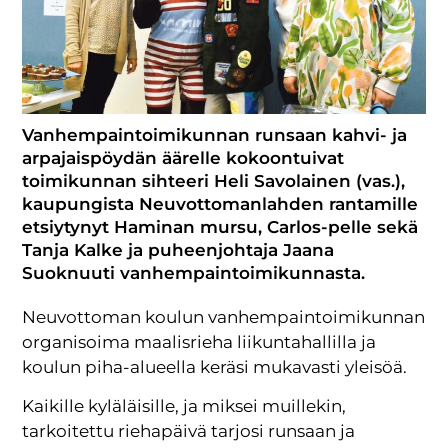
Vanhempaintoimikunnan runsaan kahvi- ja
arpajaispöydän äärelle kokoontuivat
toimikunnan sihteeri Heli Savolainen (vas.),
kaupungista Neuvottomanlahden rantamille
etsiytynyt Haminan mursu, Carlos-pelle sekä
Tanja Kalke ja puheenjohtaja Jaana
Suoknuuti vanhempaintoimikunnasta.
Neuvottoman koulun vanhempaintoimikunnan
organisoima maalisrieha liikuntahallilla ja
koulun piha-alueella keräsi mukavasti yleisöä.
Kaikille kyläläisille, ja miksei muillekin,
tarkoitettu riehapäivä tarjosi runsaan ja