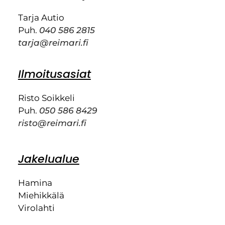
Tarja Autio
Puh.
040 586 2815
tarja@reimari.fi
Ilmoitusasiat
Risto Soikkeli
Puh.
050 586 8429
risto@reimari.fi
Jakelualue
Hamina
Miehikkälä
Virolahti