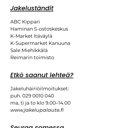
Jakeluständit
ABC Kippari
Haminan S-ostoskeskus
K-Market Itäväylä
K-Supermarket Kanuuna
Sale Miehikkälä
Reimarin toimisto
Etkö saanut lehteä?
Jakeluhäiriöilmoitukset:
puh. 029 0010 040
ma, ti ja to klo 9.00–14.00
www.jakelupalaute.fi
Seuraa somessa