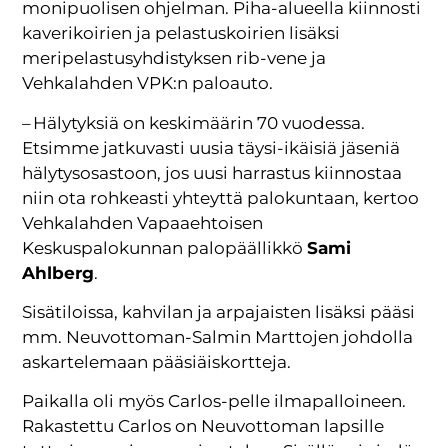
monipuolisen ohjelman. Piha-alueella kiinnosti
kaverikoirien ja pelastuskoirien lisäksi
meripelastusyhdistyksen rib-vene ja
Vehkalahden VPK:n paloauto.
– Hälytyksiä on keskimäärin 70 vuodessa.
Etsimme jatkuvasti uusia täysi-ikäisiä jäseniä
hälytysosastoon, jos uusi harrastus kiinnostaa
niin ota rohkeasti yhteyttä palokuntaan, kertoo
Vehkalahden Vapaaehtoisen
Keskuspalokunnan palopäällikkö
Sami
Ahlberg
.
Sisätiloissa, kahvilan ja arpajaisten lisäksi pääsi
mm. Neuvottoman-Salmin Marttojen johdolla
askartelemaan pääsiäiskortteja.
Paikalla oli myös Carlos-pelle ilmapalloineen.
Rakastettu Carlos on Neuvottoman lapsille