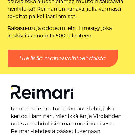
asuvia sekä alueen elämää muutoin seuraavia
henkilöitä? Reimari on kanava, jolla varmasti
tavoitat paikalliset ihmiset.
Rakastettu ja odotettu lehti ilmestyy joka
keskiviikko noin 14 500 talouteen.
Lue lisää mainosvaihtoehdoista
Reimari on sitoutumaton uutislehti, joka
kertoo Haminan, Miehikkälän ja Virolahden
uutisia mahdollisimman monipuolisesti.
Reimari-lehdestä pääset lukemaan