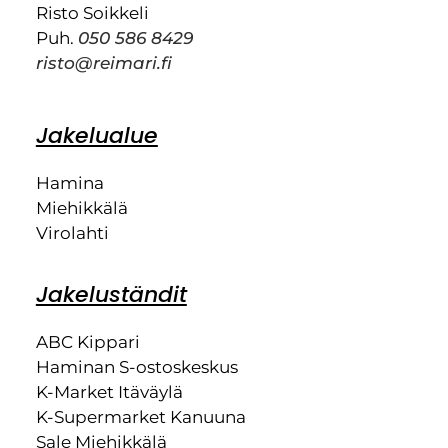
Risto Soikkeli
Puh.
050 586 8429
risto@reimari.fi
Jakelualue
Hamina
Miehikkälä
Virolahti
Jakeluständit
ABC Kippari
Haminan S-ostoskeskus
K-Market Itäväylä
K-Supermarket Kanuuna
Sale Miehikkälä