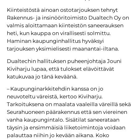
Kiinteistöstä ainoan ostotarjouksen tehnyt
Rakennus- ja insinööritoimisto Dualtech Oy on
valmis aloittamaan kiinteistön saneerauksen
heti, kun kauppa on virallisesti solmittu.
Haminan kaupunginhallitus hyväksyi
tarjouksen yksimielisesti maanantai-iltana.
Dualtechin hallituksen puheenjohtaja Jouni
Kiviharju lupaa, että tulokset elävöittävät
katukuvaa jo tänä keväänä.
– Kaupunginarkkitehdin kanssa on jo
neuvoteltu väreistä, kertoo Kiviharju.
Tarkoituksena on maalata vaaleilla väreillä sekä
Seurahuoneen päärakennus että sen viereinen
vanha kaupungintalo. Sisätilat saneerataan
täysin ja ensimmäisiä liiketoimintoja voidaan
palauttaa niihin jo kevään aikana. Koko