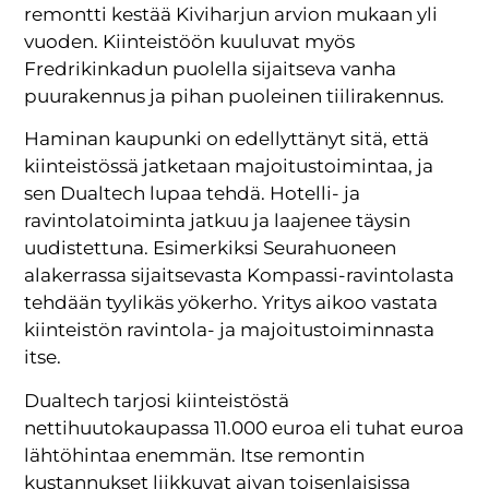
remontti kestää Kiviharjun arvion mukaan yli
vuoden. Kiinteistöön kuuluvat myös
Fredrikinkadun puolella sijaitseva vanha
puurakennus ja pihan puoleinen tiilirakennus.
Haminan kaupunki on edellyttänyt sitä, että
kiinteistössä jatketaan majoitustoimintaa, ja
sen Dualtech lupaa tehdä. Hotelli- ja
ravintolatoiminta jatkuu ja laajenee täysin
uudistettuna. Esimerkiksi Seurahuoneen
alakerrassa sijaitsevasta Kompassi-ravintolasta
tehdään tyylikäs yökerho. Yritys aikoo vastata
kiinteistön ravintola- ja majoitustoiminnasta
itse.
Dualtech tarjosi kiinteistöstä
nettihuutokaupassa 11.000 euroa eli tuhat euroa
lähtöhintaa enemmän. Itse remontin
kustannukset liikkuvat aivan toisenlaisissa