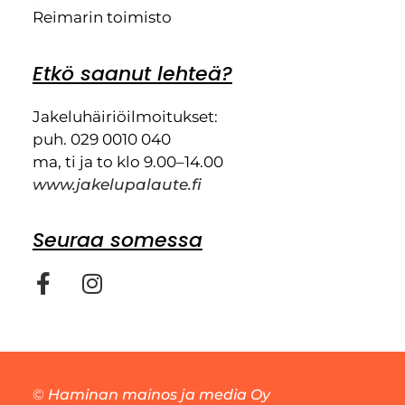
Reimarin toimisto
Etkö saanut lehteä?
Jakeluhäiriöilmoitukset:
puh. 029 0010 040
ma, ti ja to klo 9.00–14.00
www.jakelupalaute.fi
Seuraa somessa
©
Haminan mainos ja media Oy