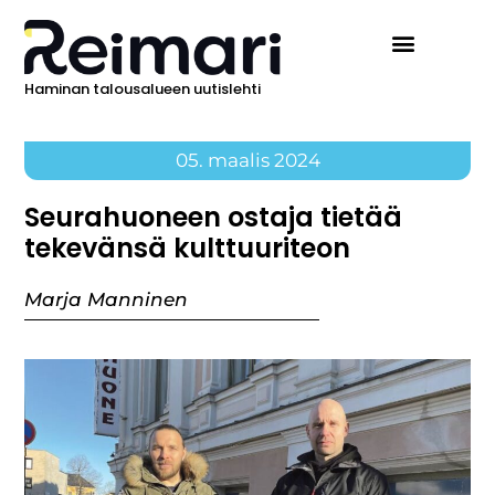
Haminan talousalueen uutislehti
05. maalis 2024
Seurahuoneen ostaja tietää
tekevänsä kulttuuriteon
Marja Manninen