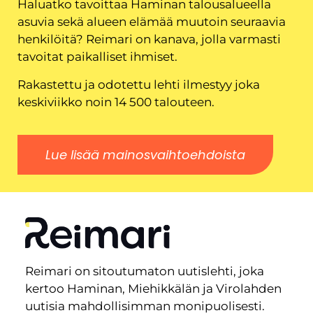
Haluatko tavoittaa Haminan talousalueella
asuvia sekä alueen elämää muutoin seuraavia
henkilöitä? Reimari on kanava, jolla varmasti
tavoitat paikalliset ihmiset.
Rakastettu ja odotettu lehti ilmestyy joka
keskiviikko noin 14 500 talouteen.
Lue lisää mainosvaihtoehdoista
Reimari on sitoutumaton uutislehti, joka
kertoo Haminan, Miehikkälän ja Virolahden
uutisia mahdollisimman monipuolisesti.