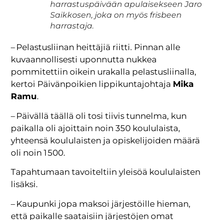
harrastuspäivään apulaisekseen Jaro
Saikkosen, joka on myös frisbeen
harrastaja.
– Pelastusliinan heittäjiä riitti. Pinnan alle
kuvaannollisesti uponnutta nukkea
pommitettiin oikein urakalla pelastusliinalla,
kertoi Päivänpoikien lippikuntajohtaja
Mika
Ramu
.
– Päivällä täällä oli tosi tiivis tunnelma, kun
paikalla oli ajoittain noin 350 koululaista,
yhteensä koululaisten ja opiskelijoiden määrä
oli noin 1 500.
Tapahtumaan tavoiteltiin yleisöä koululaisten
lisäksi.
– Kaupunki jopa maksoi järjestöille hieman,
että paikalle saataisiin järjestöjen omat