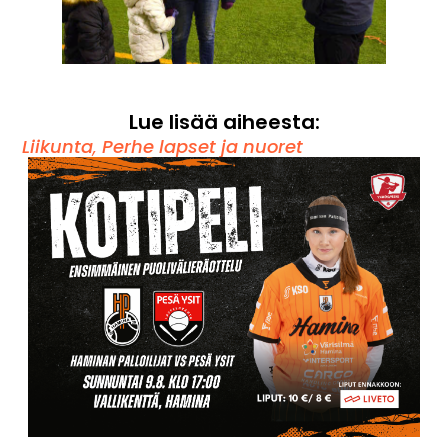
Lue lisää aiheesta:
Liikunta
,
Perhe lapset ja nuoret