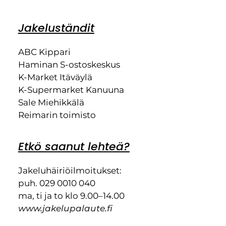
Jakeluständit
ABC Kippari
Haminan S-ostoskeskus
K-Market Itäväylä
K-Supermarket Kanuuna
Sale Miehikkälä
Reimarin toimisto
Etkö saanut lehteä?
Jakeluhäiriöilmoitukset:
puh. 029 0010 040
ma, ti ja to klo 9.00–14.00
www.jakelupalaute.fi