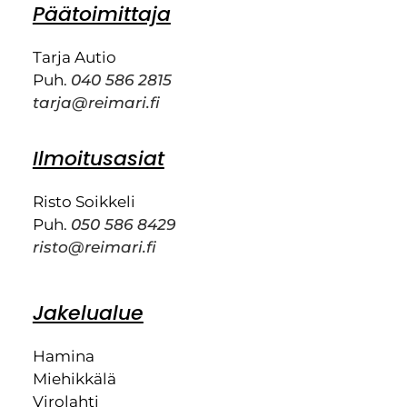
Päätoimittaja
Tarja Autio
Puh.
040 586 2815
tarja@reimari.fi
Ilmoitusasiat
Risto Soikkeli
Puh.
050 586 8429
risto@reimari.fi
Jakelualue
Hamina
Miehikkälä
Virolahti