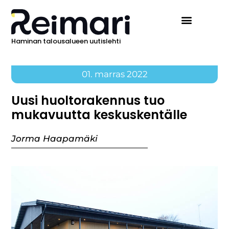
Haminan talousalueen uutislehti
01. marras 2022
Uusi huoltorakennus tuo
mukavuutta keskuskentälle
Jorma Haapamäki