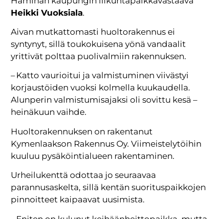
Haminan kaupungin liikuntapaikkavastaava
Heikki Vuoksiala
.
Aivan mutkattomasti huoltorakennus ei
syntynyt, sillä toukokuisena yönä vandaalit
yrittivät polttaa puolivalmiin rakennuksen.
– Katto vaurioitui ja valmistuminen viivästyi
korjaustöiden vuoksi kolmella kuukaudella.
Alunperin valmistumisajaksi oli sovittu kesä –
heinäkuun vaihde.
Huoltorakennuksen on rakentanut
Kymenlaakson Rakennus Oy. Viimeistelytöihin
kuuluu pysäköintialueen rakentaminen.
Urheilukenttä odottaa jo seuraavaa
parannusaskelta, sillä kentän suorituspaikkojen
pinnoitteet kaipaavat uusimista.
– Eniten on kulunut keihäänheittopaikka, mutta