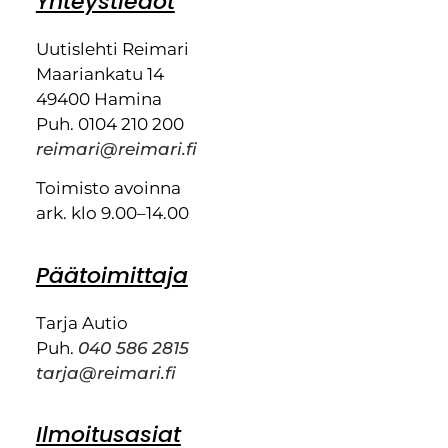
Yhteystiedot
Uutislehti Reimari
Maariankatu 14
49400 Hamina
Puh. 0104 210 200
reimari@reimari.fi
Toimisto avoinna
ark. klo 9.00–14.00
Päätoimittaja
Tarja Autio
Puh.
040 586 2815
tarja@reimari.fi
Ilmoitusasiat