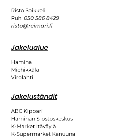
Risto Soikkeli
Puh.
050 586 8429
risto@reimari.fi
Jakelualue
Hamina
Miehikkälä
Virolahti
Jakeluständit
ABC Kippari
Haminan S-ostoskeskus
K-Market Itäväylä
K-Supermarket Kanuuna