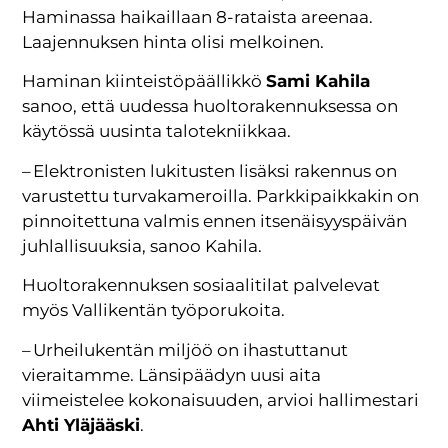
Haminassa haikaillaan 8-rataista areenaa.
Laajennuksen hinta olisi melkoinen.
Haminan kiinteistöpäällikkö
Sami Kahila
sanoo, että uudessa huoltorakennuksessa on
käytössä uusinta talotekniikkaa.
– Elektronisten lukitusten lisäksi rakennus on
varustettu turvakameroilla. Parkkipaikkakin on
pinnoitettuna valmis ennen itsenäisyyspäivän
juhlallisuuksia, sanoo Kahila.
Huoltorakennuksen sosiaalitilat palvelevat
myös Vallikentän työporukoita.
– Urheilukentän miljöö on ihastuttanut
vieraitamme. Länsipäädyn uusi aita
viimeistelee kokonaisuuden, arvioi hallimestari
Ahti Yläjääski
.