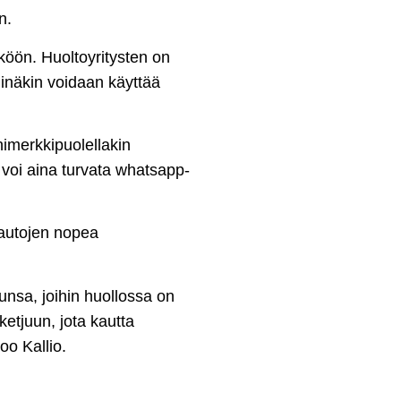
n.
köön. Huoltoyritysten on
iinäkin voidaan käyttää
imerkkipuolellakin
voi aina turvata whatsapp-
autojen nopea
unsa, joihin huollossa on
ketjuun, jota kautta
o Kallio.