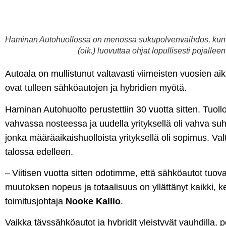
Haminan Autohuollossa on menossa sukupolvenvaihdos, kun yr
(oik.) luovuttaa ohjat lopullisesti pojallee
Autoala on mullistunut valtavasti viimeisten vuosien 
ovat tulleen sähköautojen ja hybridien myötä.
Haminan Autohuolto perustettiin 30 vuotta sitten. Tuoll
vahvassa nosteessa ja uudella yrityksellä oli vahva s
jonka määräaikaishuolloista yrityksellä oli sopimus. Va
talossa edelleen.
– Viitisen vuotta sitten odotimme, että sähköautot tuov
muutoksen nopeus ja totaalisuus on yllättänyt kaikki,
toimitusjohtaja
Nooke Kallio
.
Vaikka täyssähköautot ja hybridit yleistyvät vauhdilla, p