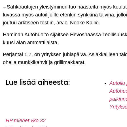
– Sähköautojen yleistyminen tuo haasteita myös koulut
luvassa myös autoilijoille etenkin synkkinä talvina, joll
joutuu arktiseen testiin, arvioi Nooke Kallio.
Haminan Autohuolto sijaitsee Hevoshaassa Teollisuuskat
kuusi alan ammattilaista.
Perjantai 1.7. on yrityksen juhlapäivä. Asiakkailleen tal
ohella munkkikahvit ja grillimakkarat.
Lue lisää aiheesta:
Autoilu 
Autohuo
palkinno
Yritykse
HP miehet vko 32