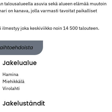
n talousalueella asuvia sekä alueen elämää muutoin
ri on kanava, jolla varmasti tavoitat paikalliset
ti ilmestyy joka keskiviikko noin 14 500 talouteen.
aihtoehdoista
Jakelualue
Hamina
Miehikkälä
Virolahti
Jakeluständit