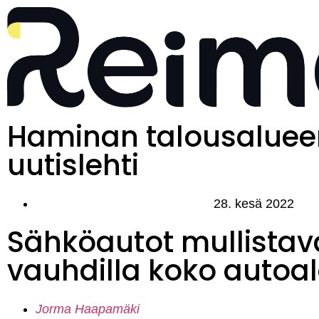
Haminan talousaluee
uutislehti
28. kesä 2022
Sähköautot mullistav
vauhdilla koko autoa
Jorma Haapamäki