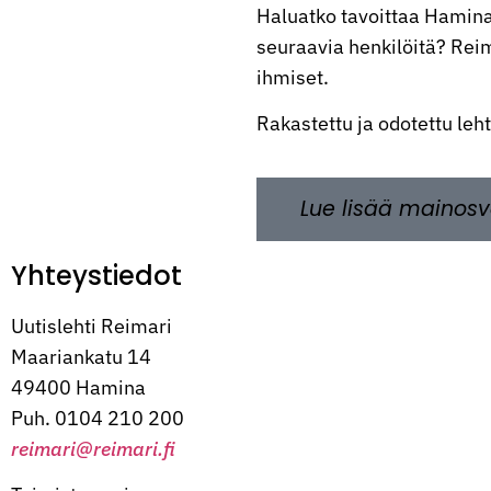
Haluatko tavoittaa Hamina
seuraavia henkilöitä? Reima
ihmiset.
Rakastettu ja odotettu leh
Lue lisää mainosv
Yhteystiedot
Uutislehti Reimari
Maariankatu 14
49400 Hamina
Puh. 0104 210 200
reimari@reimari.fi