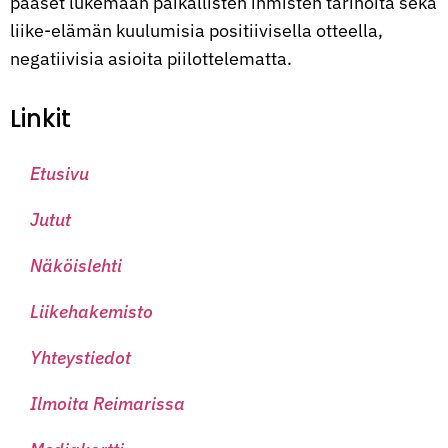
pääset lukemaan paikallisten ihmisten tarinoita sekä
liike-elämän kuulumisia positiivisella otteella,
negatiivisia asioita piilottelematta.
Linkit
Etusivu
Jutut
Näköislehti
Liikehakemisto
Yhteystiedot
Ilmoita Reimarissa