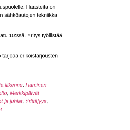
uspuolelle. Haasteita on
oin sähköautojen tekniikka
u 10:ssä. Yritys työllistää
o tarjoaa erikoistarjousten
ja liikenne
,
Haminan
lto
,
Merkkipäivät
t ja juhlat
,
Yrittäjyys
,
t