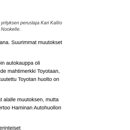
ityksen perustaja Kari Kallio
n Nookelle.
aikana. Suurimmat muutokset
oin autokauppa oli
uhde mahtimerkki Toyotaan,
ltuutettu Toyotan huolto on
at alalle muutoksen, mutta
 kertoo Haminan Autohuollon
erinteiset