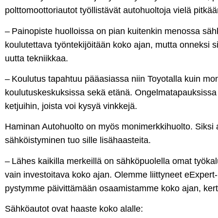
polttomoottoriautot työllistävät autohuoltoja vielä pitkää
– Painopiste huolloissa on pian kuitenkin menossa säh
koulutettava työntekijöitään koko ajan, mutta onneksi s
uutta tekniikkaa.
– Koulutus tapahtuu pääasiassa niin Toyotalla kuin mon
koulutuskeskuksissa sekä etänä. Ongelmatapauksissa 
ketjuihin, joista voi kysyä vinkkejä.
Haminan Autohuolto on myös monimerkkihuolto. Siksi 
sähköistyminen tuo sille lisähaasteita.
– Lähes kaikilla merkeillä on sähköpuolella omat työkal
vain investoitava koko ajan. Olemme liittyneet eExpert-
pystymme päivittämään osaamistamme koko ajan, kerto
Sähköautot ovat haaste koko alalle: