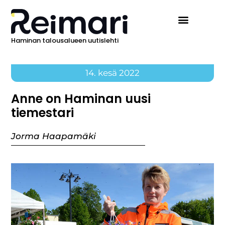
Haminan talousalueen uutislehti
14. kesä 2022
Anne on Haminan uusi
tiemestari
Jorma Haapamäki