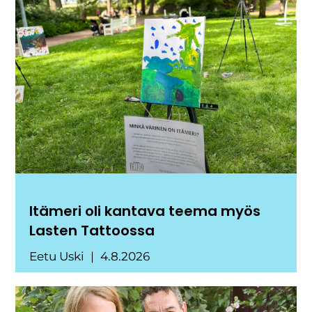
Itämeri oli kantava teema myös
Lasten Tattoossa
Eetu Uski
4.8.2026