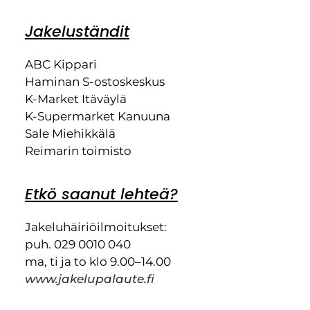
Jakeluständit
ABC Kippari
Haminan S-ostoskeskus
K-Market Itäväylä
K-Supermarket Kanuuna
Sale Miehikkälä
Reimarin toimisto
Etkö saanut lehteä?
Jakeluhäiriöilmoitukset:
puh. 029 0010 040
ma, ti ja to klo 9.00–14.00
www.jakelupalaute.fi