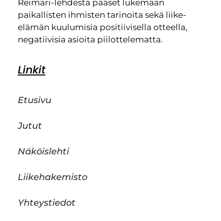
Reimari-lehdestä pääset lukemaan
paikallisten ihmisten tarinoita sekä liike-
elämän kuulumisia positiivisella otteella,
negatiivisia asioita piilottelematta.
Linkit
Etusivu
Jutut
Näköislehti
Liikehakemisto
Yhteystiedot