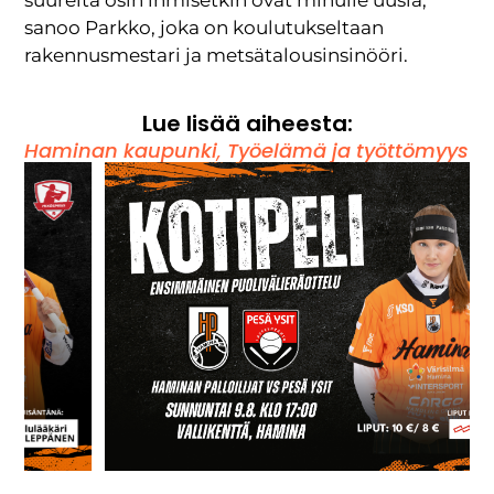
suurelta osin ihmisetkin ovat minulle uusia,
sanoo Parkko, joka on koulutukseltaan
rakennusmestari ja metsätalousinsinööri.
Lue lisää aiheesta:
Haminan kaupunki
,
Työelämä ja työttömyys