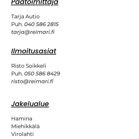
Päätoimittaja
Tarja Autio
Puh.
040 586 2815
tarja@reimari.fi
Ilmoitusasiat
Risto Soikkeli
Puh.
050 586 8429
risto@reimari.fi
Jakelualue
Hamina
Miehikkälä
Virolahti