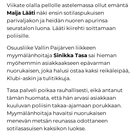
Viikate olalla pellolle astelemassa ollut emäntä
Maija Lääti
näki ensin sotilaspukuisen
parivaljakon ja heidän nuoren apurinsa
seuratalon luona. Lääti kiirehti soittamaan
poliisille.
Osuusliike Vallin Paijärven liikkeen
myymälänhoitaja
Sinikka Tasa
sai hieman
myöhemmin asiakkaakseen epävarman
nuorukaisen, joka halusi ostaa kaksi reikäleipää,
Klubi-askin ja tulitikkuja.
Tasa palveli poikaa rauhallisesti, eikä antanut
tämän huomata, että hän arvasi asiakkaan
kuuluvan poliisin takaa-ajamaan porukkaan.
Myymälänhoitaja havaitsi nuorukaisen
menevän metsän reunassa odottaneen
sotilasasuisen kaksikon luokse.