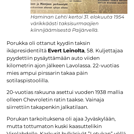
Haminan Lehti kertoi 31. elokuuta 1954
värikkäästi taksi­surmaajien
kiinnijäämisestä Paijärvellä.
Porukka oli ottanut kyydin taksin
ikäpresidentiltä
Evert Leinolta
, 58. Kuljettajaa
pyydettiin pysäyttämään auto viiden
kilometrin ajon jälkeen Lavolassa. 22-vuotias
mies ampui pirssarin takaa päin
sotilaspistoolilla.
20-vuotias rakuuna asettui vuoden 1938 mallia
olleen Chevroletin ratin taakse. Vainaja
siirrettiin takapenkin jalkatilaan.
Porukan tarkoituksena oli ajaa Jyväskylään,
mutta tottumaton kuski kaasuttelikin
Virolahdelle. Karkurit hylkäsivät ”Letukan” yöllä