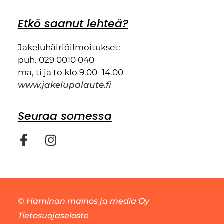
Etkö saanut lehteä?
Jakeluhäiriöilmoitukset:
puh. 029 0010 040
ma, ti ja to klo 9.00–14.00
www.jakelupalaute.fi
Seuraa somessa
©
Haminan mainos ja media Oy
Tietosuojaseloste