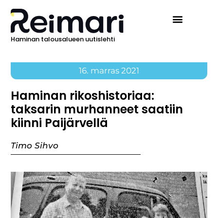
Haminan talousalueen uutislehti
Ilmoita Reimarissa
16. marras 2021
Haminan rikoshistoriaa:
taksarin murhanneet saatiin
kiinni Paijärvellä
Timo Sihvo