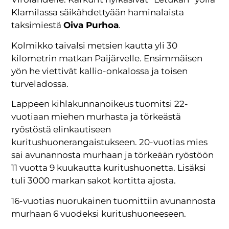
Klamilassa säikähdettyään haminalaista
taksimiestä
Oiva Purhoa
.
Kolmikko taivalsi metsien kautta yli 30
kilometrin matkan Paijärvelle. Ensimmäisen
yön he viettivät kallio-onkalossa ja toisen
turveladossa.
Lappeen kihlakunnanoikeus tuomitsi 22-
vuotiaan miehen murhasta ja törkeästä
ryöstöstä elinkautiseen
kuritushuonerangaistukseen. 20-vuotias mies
sai avunannosta murhaan ja törkeään ryöstöön
11 vuotta 9 kuukautta kuritushuonetta. Lisäksi
tuli 3000 markan sakot kortitta ajosta.
16-vuotias nuorukainen tuomittiin avunannosta
murhaan 6 vuodeksi kuritushuoneeseen.