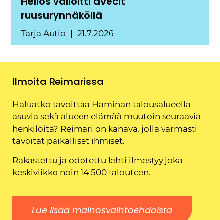
Helios valloitti avecit
ruusurynnäköllä
Tarja Autio
21.7.2026
Ilmoita Reimarissa
Haluatko tavoittaa Haminan talousalueella
asuvia sekä alueen elämää muutoin seuraavia
henkilöitä? Reimari on kanava, jolla varmasti
tavoitat paikalliset ihmiset.
Rakastettu ja odotettu lehti ilmestyy joka
keskiviikko noin 14 500 talouteen.
Lue lisää mainosvaihtoehdoista