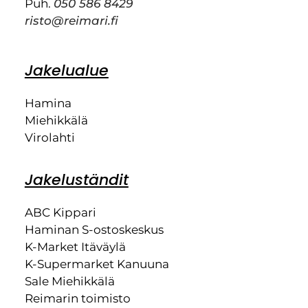
Puh.
050 586 8429
risto@reimari.fi
Jakelualue
Hamina
Miehikkälä
Virolahti
Jakeluständit
ABC Kippari
Haminan S-ostoskeskus
K-Market Itäväylä
K-Supermarket Kanuuna
Sale Miehikkälä
Reimarin toimisto