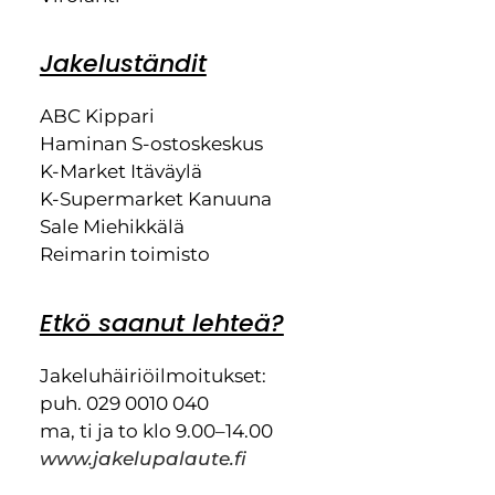
Jakeluständit
ABC Kippari
Haminan S-ostoskeskus
K-Market Itäväylä
K-Supermarket Kanuuna
Sale Miehikkälä
Reimarin toimisto
Etkö saanut lehteä?
Jakeluhäiriöilmoitukset:
puh. 029 0010 040
ma, ti ja to klo 9.00–14.00
www.jakelupalaute.fi