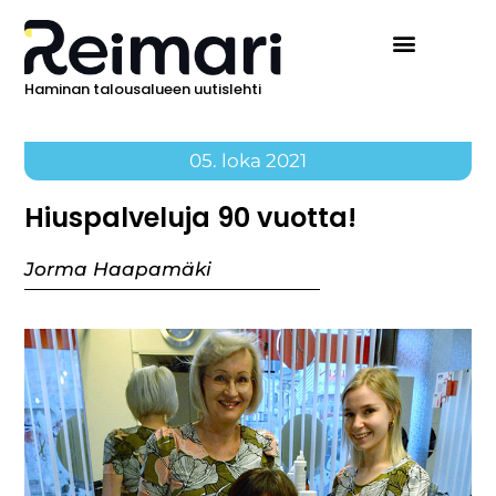
Haminan talousalueen uutislehti
05. loka 2021
Hiuspalveluja 90 vuotta!
Jorma Haapamäki