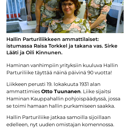
Hallin Parturiliikkeen ammattilaiset:
istumassa Raisa Torkkel ja takana vas. Sirke
Lääti ja Oili Kinnunen.
Haminan vanhimpiin yrityksiin kuuluva Hallin
Parturiliike täyttää näinä päivinä 90 vuotta!
Liikkeen perusti 19. lokakuuta 1931 alan
ammattimies
Otto Tuunanen
. Liike sijaitsi
Haminan Kauppahallin pohjoispäädyssä, jossa
se toimi hamaan hallin purkamiseen saakka.
Hallin Parturiliike jatkaa samoilla sijoillaan
edelleen, nyt uuden omistajan komennossa.