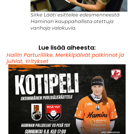
Sirke Lääti esittelee edesmenneestä
Haminan kauppahallista otettuja
vanhoja valokuvia.
Lue lisää aiheesta:
Hallin Parturiliike
,
Merkkipäivät palkinnot ja
juhlat
,
Yritykset