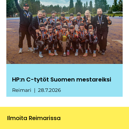
HP:n C-tytöt Suomen mestareiksi
Reimari
28.7.2026
Ilmoita Reimarissa