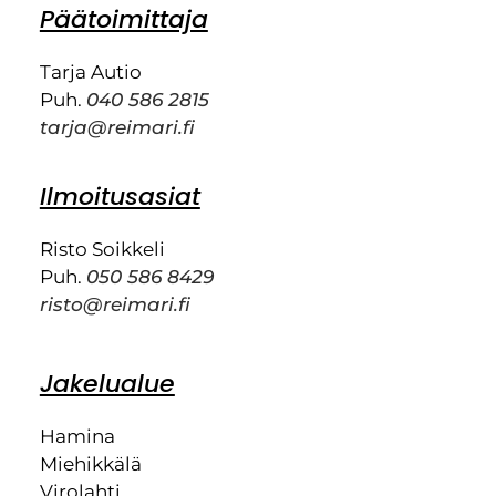
Päätoimittaja
Tarja Autio
Puh.
040 586 2815
tarja@reimari.fi
Ilmoitusasiat
Risto Soikkeli
Puh.
050 586 8429
risto@reimari.fi
Jakelualue
Hamina
Miehikkälä
Virolahti