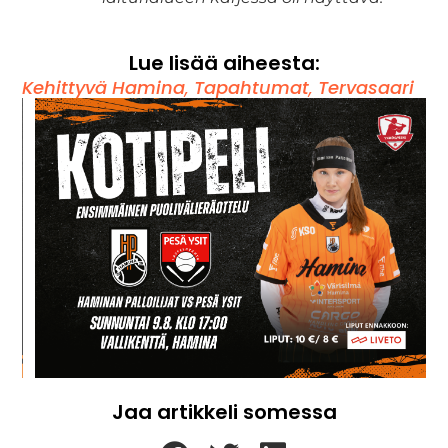
Lue lisää aiheesta:
Kehittyvä Hamina
,
Tapahtumat
,
Tervasaari
Jaa artikkeli somessa