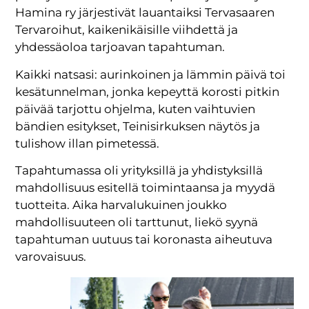
Hamina ry järjestivät lauantaiksi Tervasaaren
Tervaroihut, kaikenikäisille viihdettä ja
yhdessäoloa tarjoavan tapahtuman.
Kaikki natsasi: aurinkoinen ja lämmin päivä toi
kesätunnelman, jonka kepeyttä korosti pitkin
päivää tarjottu ohjelma, kuten vaihtuvien
bändien esitykset, Teinisirkuksen näytös ja
tulishow illan pimetessä.
Tapahtumassa oli yrityksillä ja yhdistyksillä
mahdollisuus esitellä toimintaansa ja myydä
tuotteita. Aika harvalukuinen joukko
mahdollisuuteen oli tarttunut, liekö syynä
tapahtuman uutuus tai koronasta aiheutuva
varovaisuus.