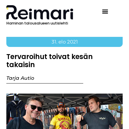
Haminan talousalueen uutislehti
31. elo 2021
Tervaroihut toivat kesän
takaisin
Tarja Autio