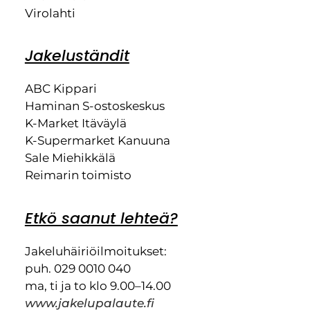
Virolahti
Jakeluständit
ABC Kippari
Haminan S-ostoskeskus
K-Market Itäväylä
K-Supermarket Kanuuna
Sale Miehikkälä
Reimarin toimisto
Etkö saanut lehteä?
Jakeluhäiriöilmoitukset:
puh. 029 0010 040
ma, ti ja to klo 9.00–14.00
www.jakelupalaute.fi