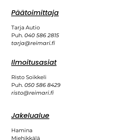
Päätoimittaja
Tarja Autio
Puh.
040 586 2815
tarja@reimari.fi
Ilmoitusasiat
Risto Soikkeli
Puh.
050 586 8429
risto@reimari.fi
Jakelualue
Hamina
Miehikkälä