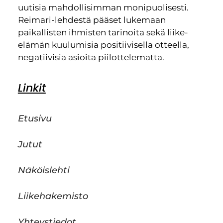
uutisia mahdollisimman monipuolisesti.
Reimari-lehdestä pääset lukemaan
paikallisten ihmisten tarinoita sekä liike-
elämän kuulumisia positiivisella otteella,
negatiivisia asioita piilottelematta.
Linkit
Etusivu
Jutut
Näköislehti
Liikehakemisto
Yhteystiedot