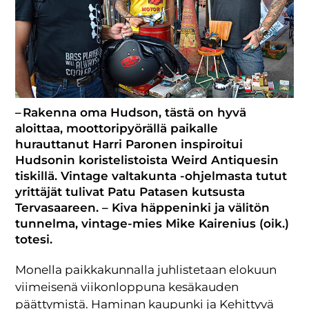
– Rakenna oma Hudson, tästä on hyvä
aloittaa, moottoripyörällä paikalle
hurauttanut Harri Paronen inspiroitui
Hudsonin koristelistoista Weird Antiquesin
tiskillä. Vintage valtakunta -ohjelmasta tutut
yrittäjät tulivat Patu Patasen kutsusta
Tervasaareen. – Kiva häppeninki ja välitön
tunnelma, vintage-mies Mike Kairenius (oik.)
totesi.
Monella paikkakunnalla juhlistetaan elokuun
viimeisenä viikonloppuna kesäkauden
päättymistä. Haminan kaupunki ja Kehittyvä