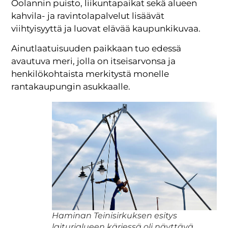
Oolannin puisto, liikuntapaikat sekä alueen
kahvila- ja ravintolapalvelut lisäävät
viihtyisyyttä ja luovat elävää kaupunkikuvaa.
Ainutlaatuisuuden paikkaan tuo edessä
avautuva meri, jolla on itseisarvonsa ja
henkilökohtaista merkitystä monelle
rantakaupungin asukkaalle.
Haminan Teinisirkuksen esitys
laiturialueen kärjessä oli näyttävä.