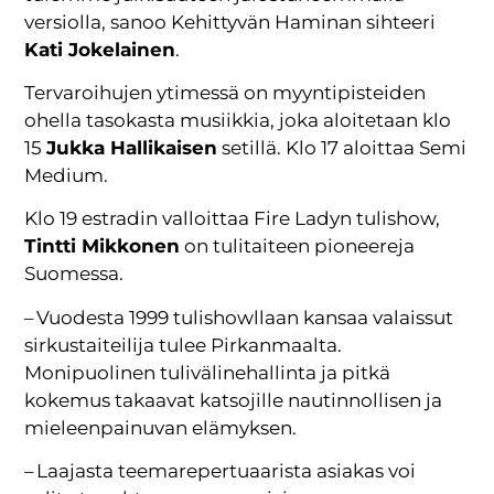
versiolla, sanoo Kehittyvän Haminan sihteeri
Kati Jokelainen
.
Tervaroihujen ytimessä on myyntipisteiden
ohella tasokasta musiikkia, joka aloitetaan klo
15
Jukka Hallikaisen
setillä. Klo 17 aloittaa Semi
Medium.
Klo 19 estradin valloittaa Fire Ladyn tulishow,
Tintti Mikkonen
on tulitaiteen pioneereja
Suomessa.
– Vuodesta 1999 tulishowllaan kansaa valaissut
sirkustaiteilija tulee Pirkanmaalta.
Monipuolinen tulivälinehallinta ja pitkä
kokemus takaavat katsojille nautinnollisen ja
mieleenpainuvan elämyksen.
– Laajasta teemarepertuaarista asiakas voi