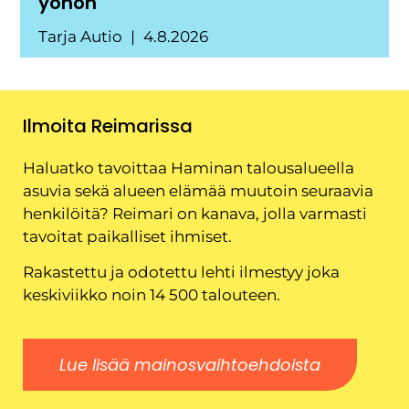
yöhön
Tarja Autio
4.8.2026
Ilmoita Reimarissa
Haluatko tavoittaa Haminan talousalueella
asuvia sekä alueen elämää muutoin seuraavia
henkilöitä? Reimari on kanava, jolla varmasti
tavoitat paikalliset ihmiset.
Rakastettu ja odotettu lehti ilmestyy joka
keskiviikko noin 14 500 talouteen.
Lue lisää mainosvaihtoehdoista