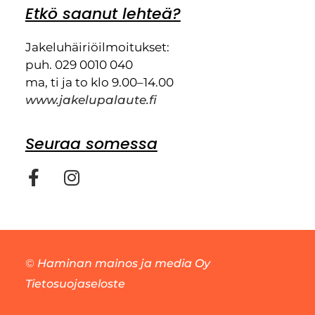
Etkö saanut lehteä?
Jakeluhäiriöilmoitukset:
puh. 029 0010 040
ma, ti ja to klo 9.00–14.00
www.jakelupalaute.fi
Seuraa somessa
©
Haminan mainos ja media Oy
Tietosuojaseloste