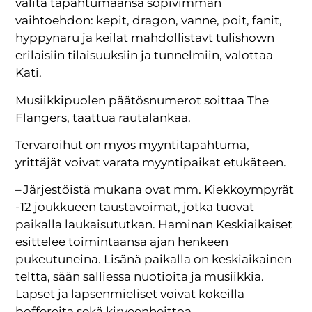
valita tapahtumaansa sopivimman
vaihtoehdon: kepit, dragon, vanne, poit, fanit,
hyppynaru ja keilat mahdollistavt tulishown
erilaisiin tilaisuuksiin ja tunnelmiin, valottaa
Kati.
Musiikkipuolen päätösnumerot soittaa The
Flangers, taattua rautalankaa.
Tervaroihut on myös myyntitapahtuma,
yrittäjät voivat varata myyntipaikat etukäteen.
– Järjestöistä mukana ovat mm. Kiekkoympyrät
-12 joukkueen taustavoimat, jotka tuovat
paikalla laukaisututkan. Haminan Keskiaikaiset
esittelee toimintaansa ajan henkeen
pukeutuneina. Lisänä paikalla on keskiaikainen
teltta, sään salliessa nuotioita ja musiikkia.
Lapset ja lapsenmieliset voivat kokeilla
boffereita sekä kirveenheittoa.