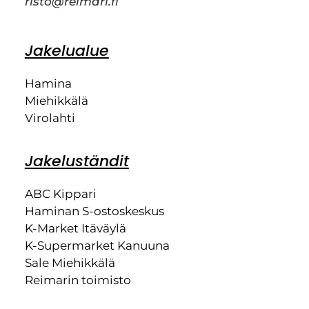
risto@reimari.fi
Jakelualue
Hamina
Miehikkälä
Virolahti
Jakeluständit
ABC Kippari
Haminan S-ostoskeskus
K-Market Itäväylä
K-Supermarket Kanuuna
Sale Miehikkälä
Reimarin toimisto