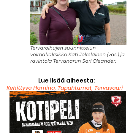
Tervaroihujen suunnittelun
voimakaksikko Kati Jokelainen (vas.) ja
ravintola Tervanarun Sari Oleander.
Lue lisää aiheesta:
Kehittyvä Hamina
,
Tapahtumat
,
Tervasaari