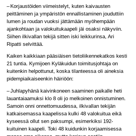
– Korjaustöiden viimeistelyt, kuten kaivausten
peittäminen ja ympäristön ennallistaminen jouduttiin
lumen ja roudan vuoksi jättämään myöhempään
ajankohtaan ja valokuitukaapeli jäi osaksi näkyviin.
Siihen ilkivallan tekijä sitten iski leikkurinsa, Ari
Ripatti selvittää.
Kaiken kaikkiaan pääsiäisen tietoliikennekatkos kesti
21 tuntia. Kymijoen Kyläkuidun toimitusjohtaja on
kuitenkin helpottunut, koska tilanteessa oli aineksia
pidempiaikaiseenkin häiriöön:
– Juhlapyhänä kaivinkoneen saaminen paikalle heti
lauantaiaamuksi klo 8 oli jo melkoinen onnistuminen.
Samoin onni onnettomuudessa, ilkivallan tekijän
katkaisemassa kaapelissa kulki 48 valokuitua eikä
kyseessä ollut sen paksumpi, esimerkiksi 192-
kuituinen kaapeli. Toki 48 kuidunkin korjaamisessa