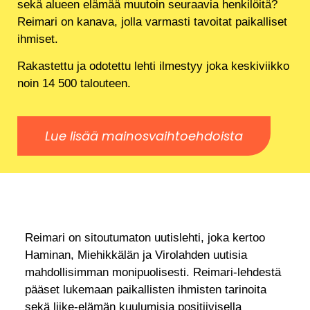
sekä alueen elämää muutoin seuraavia henkilöitä?
Reimari on kanava, jolla varmasti tavoitat paikalliset
ihmiset.
Rakastettu ja odotettu lehti ilmestyy joka keskiviikko
noin 14 500 talouteen.
Lue lisää mainosvaihtoehdoista
Reimari on sitoutumaton uutislehti, joka kertoo
Haminan, Miehikkälän ja Virolahden uutisia
mahdollisimman monipuolisesti. Reimari-lehdestä
pääset lukemaan paikallisten ihmisten tarinoita
sekä liike-elämän kuulumisia positiivisella