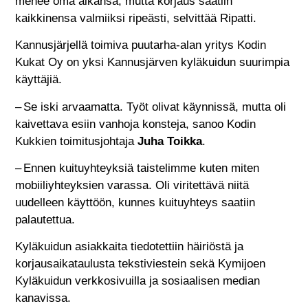
menee oma aikansa, mutta korjaus saatiin
kaikkinensa valmiiksi ripeästi, selvittää Ripatti.
Kannusjärjellä toimiva puutarha-alan yritys Kodin
Kukat Oy on yksi Kannusjärven kyläkuidun suurimpia
käyttäjiä.
– Se iski arvaamatta. Työt olivat käynnissä, mutta oli
kaivettava esiin vanhoja konsteja, sanoo Kodin
Kukkien toimitusjohtaja
Juha Toikka
.
– Ennen kuituyhteyksiä taistelimme kuten miten
mobiiliyhteyksien varassa. Oli viritettävä niitä
uudelleen käyttöön, kunnes kuituyhteys saatiin
palautettua.
Kyläkuidun asiakkaita tiedotettiin häiriöstä ja
korjausaikataulusta tekstiviestein sekä Kymijoen
Kyläkuidun verkkosivuilla ja sosiaalisen median
kanavissa.