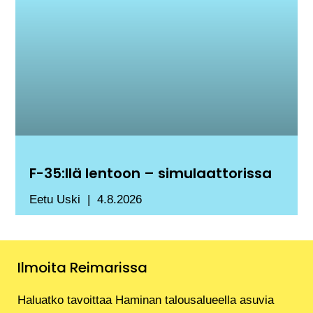
F-35:llä lentoon – simulaattorissa
Eetu Uski
4.8.2026
Ilmoita Reimarissa
Haluatko tavoittaa Haminan talousalueella asuvia