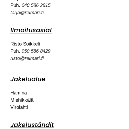
Puh.
040 586 2815
tarja@reimari.fi
Ilmoitusasiat
Risto Soikkeli
Puh.
050 586 8429
risto@reimari.fi
Jakelualue
Hamina
Miehikkälä
Virolahti
Jakeluständit