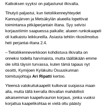
Katkoksen syyksi on paljastunut ilkivalta.
Tihutyö paljastui, kun tietoliikenneyhteydet
Kannusjärven ja Metsäkylän alueella lopettivat
toimintansa pitkäperjantain iltana. Syy selvisi
korjaustiimin saapuessa paikalle; alueen runkokaapeli
oli katkaistu leikkureilla. Asiasta tehtiin rikosilmoitus
heti perjantai-iltana 2.4.
– Tietoliikenneverkkoon kohdistuva ilkivalta on
onneksi todella harvinaista, mutta täälläkään emme
ole siltä täysin turvassa, kuten tämä tapaus nyt
osoitti, Kymijoen Kyläkuitu Osuuskunnan
toimitusjohtaja
Ari Ripatti
kertoo.
Yleensä valokuitukaapelit kulkevat suojassa maan
alla, mutta tällä kerralla ilkivallan mahdollisti
aikaisemman kaapelivaurion korjaus, jonka vuoksi
korjattua kaapelikohtaa ei vielä oltu päästy