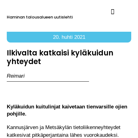
Haminan talousalueen uutislehti
Ilmoita Reimarissa
20. huhti 2021
Ilkivalta katkaisi kyläkuidun
yhteydet
Reimari
Kyläkuidun kuitulinjat kaivetaan tienvarsille ojien
pohjille.
Kannusjärven ja Metsäkylän tietoliikenneyhteydet
katkesivat pitkäperjantaina lähes vuorokaudeksi.