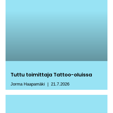
Tuttu toimittaja Tattoo-oluissa
Jorma Haapamäki
21.7.2026