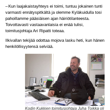
– Kun laajakaistayhteys ei toimi, tuntuu jokainen tunti
varmasti ennätyspitkältä ja olemme Kyläkuidulla tosi
pahoillamme pääsiäisen ajan häiriötilanteesta.
Toivottavasti vastaavanlaisia ei enää tulisi,
toimitusjohtaja Ari Ripatti toteaa.
Ilkivallan tekijää odottaa mojova lasku heti, kun hänen
henkilöllisyytensä selviää.
Kodin Kukkien toimitusjohtaja Juha Toikka oli