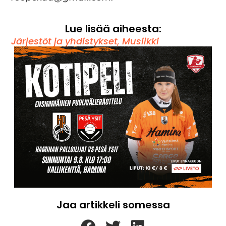
Lue lisää aiheesta:
Järjestöt ja yhdistykset
,
Musiikki
Jaa artikkeli somessa