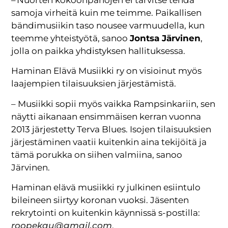
– Nuorten kokoonpanojen ei tarvitse tehdä
samoja virheitä kuin me teimme. Paikallisen
bändimusiikin taso nousee varmuudella, kun
teemme yhteistyötä, sanoo
Jontsa Järvinen
,
jolla on paikka yhdistyksen hallituksessa.
Haminan Elävä Musiikki ry on visioinut myös
laajempien tilaisuuksien järjestämistä.
– Musiikki sopii myös vaikka Rampsinkariin, sen
näytti aikanaan ensimmäisen kerran vuonna
2013 järjestetty Terva Blues. Isojen tilaisuuksien
järjestäminen vaatii kuitenkin aina tekijöitä ja
tämä porukka on siihen valmiina, sanoo
Järvinen.
Haminan elävä musiikki ry julkinen esiintulo
bileineen siirtyy koronan vuoksi. Jäsenten
rekrytointi on kuitenkin käynnissä s-postilla:
roopekau@gmail.com
.