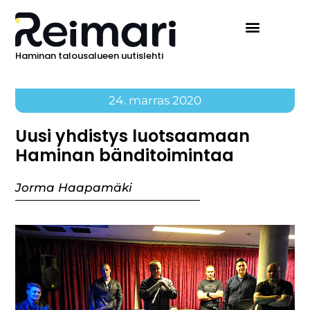
Haminan talousalueen uutislehti
24. marras 2020
Uusi yhdistys luotsaamaan
Haminan bänditoimintaa
Jorma Haapamäki