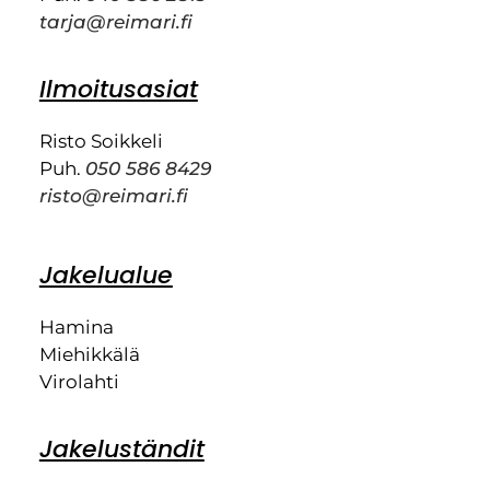
tarja@reimari.fi
Ilmoitusasiat
Risto Soikkeli
Puh.
050 586 8429
risto@reimari.fi
Jakelualue
Hamina
Miehikkälä
Virolahti
Jakeluständit