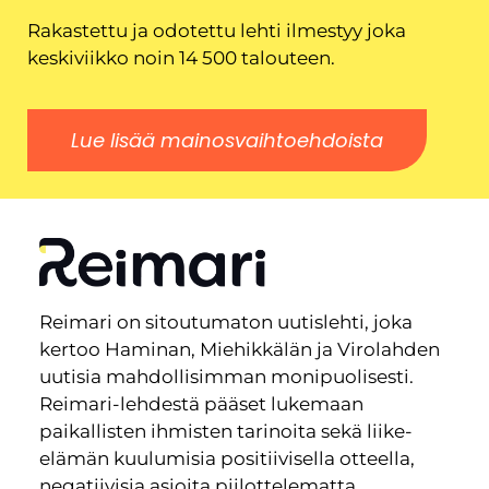
Rakastettu ja odotettu lehti ilmestyy joka
keskiviikko noin 14 500 talouteen.
Lue lisää mainosvaihtoehdoista
Reimari on sitoutumaton uutislehti, joka
kertoo Haminan, Miehikkälän ja Virolahden
uutisia mahdollisimman monipuolisesti.
Reimari-lehdestä pääset lukemaan
paikallisten ihmisten tarinoita sekä liike-
elämän kuulumisia positiivisella otteella,
negatiivisia asioita piilottelematta.