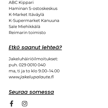
ABC Kippari
Haminan S-ostoskeskus
K-Market Itäväylä
K-Supermarket Kanuuna
Sale Miehikkälä
Reimarin toimisto
Etkö saanut lehteä?
Jakeluhäiriöilmoitukset:
puh. 029 0010 040
ma, ti ja to klo 9.00–14.00
www.jakelupalaute.fi
Seuraa somessa