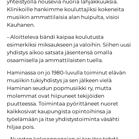
yhteistyöllä nousevia nuoria lahjakkuuksia.
Klinikoille hankimme kouluttajiksi kokeneita
musiikin ammattilaisia alan huipulta, visioi
Kauhanen.
– Aloitteleva bändi kaipaa koulutusta
esimerkiksi miksaukseen ja valoihin. Siihen uusi
yhdistys aikoo satsata jäsentensä omalla
osaamisella ja ammattilaisten tuella.
Haminassa on jo 1980-luvulla toiminut elävän
musiikin tukiyhdistys ja sen jälkeen vielä
Haminan seudun popmusiikki ry, mutta
molemmat ovat hiipuneet tekijöiden
puutteessa. Toimintaa pyörittäneet nuoret
kaikkosivat kaupungista opintoihinsa ja
työelämään ja itse yhdistystoiminta väsähti
hiljaa pois.