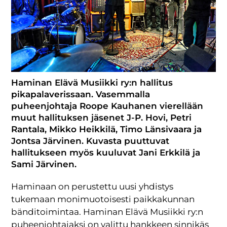
Haminan Elävä Musiikki ry:n hallitus
pikapalaverissaan. Vasemmalla
puheenjohtaja Roope Kauhanen vierellään
muut hallituksen jäsenet J-P. Hovi, Petri
Rantala, Mikko Heikkilä, Timo Länsivaara ja
Jontsa Järvinen. Kuvasta puuttuvat
hallitukseen myös kuuluvat Jani Erkkilä ja
Sami Järvinen.
Haminaan on perustettu uusi yhdistys
tukemaan monimuotoisesti paikkakunnan
bänditoimintaa. Haminan Elävä Musiikki ry:n
puheenjohtajaksi on valittu hankkeen sinnikäs