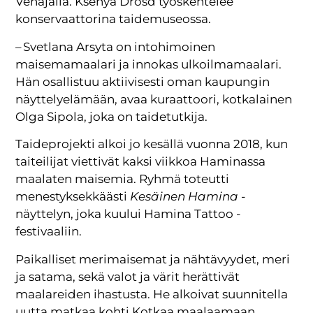
Venäjällä. Ksenya Drosd työskentelee
konservaattorina taidemuseossa.
– Svetlana Arsyta on intohimoinen
maisemamaalari ja innokas ulkoilmamaalari.
Hän osallistuu aktiivisesti oman kaupungin
näyttelyelämään, avaa kuraattoori, kotkalainen
Olga Sipola, joka on taidetutkija.
Taideprojekti alkoi jo kesällä vuonna 2018, kun
taiteilijat viettivät kaksi viikkoa Haminassa
maalaten maisemia. Ryhmä toteutti
menestyksekkäästi
Kesäinen Hamina
-
näyttelyn, joka kuului Hamina Tattoo -
festivaaliin.
Paikalliset merimaisemat ja nähtävyydet, meri
ja satama, sekä valot ja värit herättivät
maalareiden ihastusta. He alkoivat suunnitella
uutta matkaa kohti Kotkaa maalaamaan