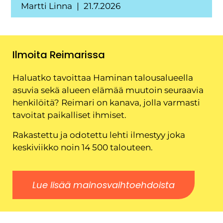
Martti Linna
21.7.2026
Ilmoita Reimarissa
Haluatko tavoittaa Haminan talousalueella
asuvia sekä alueen elämää muutoin seuraavia
henkilöitä? Reimari on kanava, jolla varmasti
tavoitat paikalliset ihmiset.
Rakastettu ja odotettu lehti ilmestyy joka
keskiviikko noin 14 500 talouteen.
Lue lisää mainosvaihtoehdoista