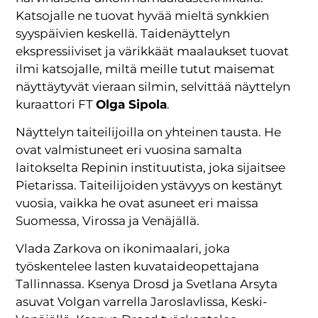
Katsojalle ne tuovat hyvää mieltä synkkien
syyspäivien keskellä. Taidenäyttelyn
ekspressiiviset ja värikkäät maalaukset tuovat
ilmi katsojalle, miltä meille tutut maisemat
näyttäytyvät vieraan silmin, selvittää näyttelyn
kuraattori FT
Olga Sipola
.
Näyttelyn taiteilijoilla on yhteinen tausta. He
ovat valmistuneet eri vuosina samalta
laitokselta Repinin instituutista, joka sijaitsee
Pietarissa. Taiteilijoiden ystävyys on kestänyt
vuosia, vaikka he ovat asuneet eri maissa
Suomessa, Virossa ja Venäjällä.
Vlada Zarkova on ikonimaalari, joka
työskentelee lasten kuvataideopettajana
Tallinnassa. Ksenya Drosd ja Svetlana Arsyta
asuvat Volgan varrella Jaroslavlissa, Keski-