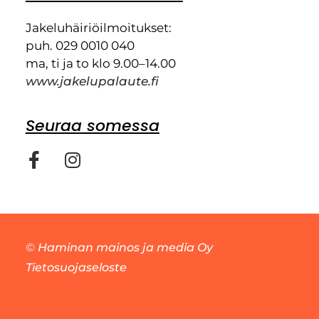
Jakeluhäiriöilmoitukset:
puh. 029 0010 040
ma, ti ja to klo 9.00–14.00
www.jakelupalaute.fi
Seuraa somessa
©
Haminan mainos ja media Oy
Tietosuojaseloste