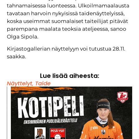
tahnamaisessa luonteessa. Ulkoilmamaalausta
tavataan harvoin nykyisissä taidenäyttelyissä,
koska useimmat suomalaiset taiteilijat pitävät
parempana maalata teoksia ateljeessa, sanoo
Olga Sipola.
Kirjastogallerian näyttelyyn voi tutustua 28.11.
saakka.
Lue lisää aiheesta:
Näyttelyt
,
Taide