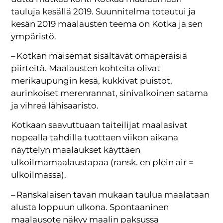
tauluja kesällä 2019. Suunnitelma toteutui ja
kesän 2019 maalausten teema on Kotka ja sen
ympäristö.
– Kotkan maisemat sisältävät omaperäisiä
piirteitä. Maalausten kohteita olivat
merikaupungin kesä, kukkivat puistot,
aurinkoiset merenrannat, sinivalkoinen satama
ja vihreä lähisaaristo.
Kotkaan saavuttuaan taiteilijat maalasivat
nopealla tahdilla tuottaen viikon aikana
näyttelyn maalaukset käyttäen
ulkoilmamaalaustapaa (ransk. en plein air =
ulkoilmassa).
– Ranskalaisen tavan mukaan taulua maalataan
alusta loppuun ulkona. Spontaaninen
maalausote näkyy maalin paksussa