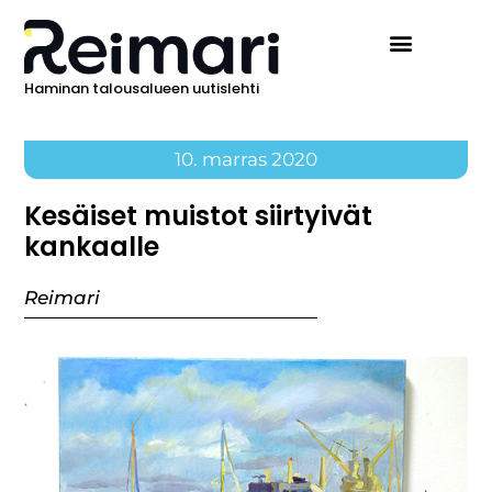
Haminan talousalueen uutislehti
10. marras 2020
Kesäiset muistot siirtyivät
kankaalle
Reimari