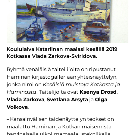
Koululaiva Katariinan maalasi kesällä 2019
Kotkassa Vlada Zarkova-Sviridova.
Ryhmä venäläisiä taiteilijoita on ripustanut
Haminan kirjastogalleriaan yhteisnäyttelyn,
jonka nimi on
Kesäisiä muistoja Kotkasta ja
Haminasta
. Taitelijoita ovat
Ksenya Drosd
,
Vlada Zarkova
,
Svetlana Arsyta
ja
Olga
Volkova
.
– Kansainvälisen taidenäyttelyn teokset on
maalattu Haminan ja Kotkan maisemista
harvinaisella ulkoilmamaalaustekniikalla.