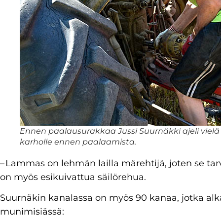
Ennen paalausurakkaa Jussi Suurnäkki ajeli vielä
karholle ennen paalaamista.
– Lammas on lehmän lailla märehtijä, joten se tarvi
on myös esikuivattua säilörehua.
Suurnäkin kanalassa on myös 90 kanaa, jotka alka
munimisiässä: