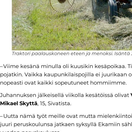
Traktori paalauskoneen eteen ja menoksi. Isäntä J
– Viime kesänä minulla oli kuusikin kesäpoikaa. Ti
pojatkin. Vaikka kaupunkilaispojilla ei juurikaan
nopeasti ovat kaikki sopeutuneet hommiimme.
Juhannuksen jälkeisellä viikolla kesätöissä olivat
Mikael Skyttä
, 15, Sivatista.
– Uutta nämä työt meille ovat mutta mielenkiintoisi
juuri peruskoulunsa jatkaen syksyllä Ekamiin sähk