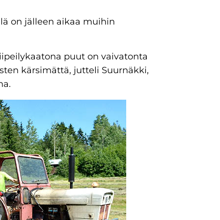
ä on jälleen aikaa muihin
iipeilykaatona puut on vaivatonta
sten kärsimättä, jutteli Suurnäkki,
ha.