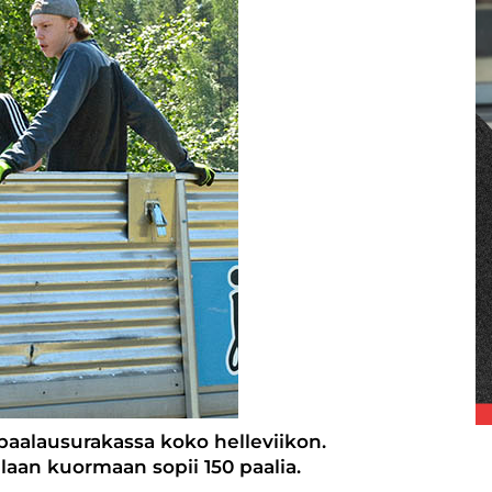
t paalausurakassa koko helleviikon.
allaan kuormaan sopii 150 paalia.