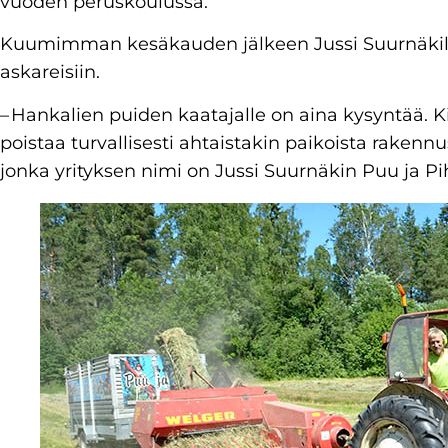
vuoden peruskoulussa.
Kuumimman kesäkauden jälkeen Jussi Suurnäkill
askareisiin.
– Hankalien puiden kaatajalle on aina kysyntää. K
poistaa turvallisesti ahtaistakin paikoista rakennu
jonka yrityksen nimi on Jussi Suurnäkin Puu ja Pi