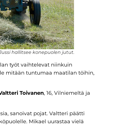
ussi hallitsee konepuolen jutut.
lan työt vaihtelevat niinkuin
 ole mitään tuntumaa maatilan töihin,
Valtteri Toivanen
, 16, Vilniemeltä ja
a, sanoivat pojat. Valtteri päätti
öpuolelle. Mikael uurastaa vielä