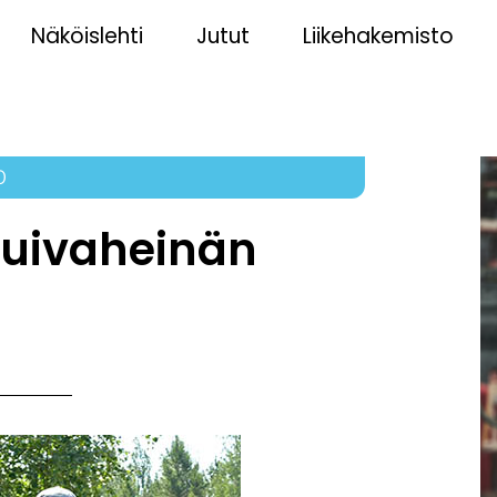
Näköislehti
Jutut
Liikehakemisto
0
kuivaheinän