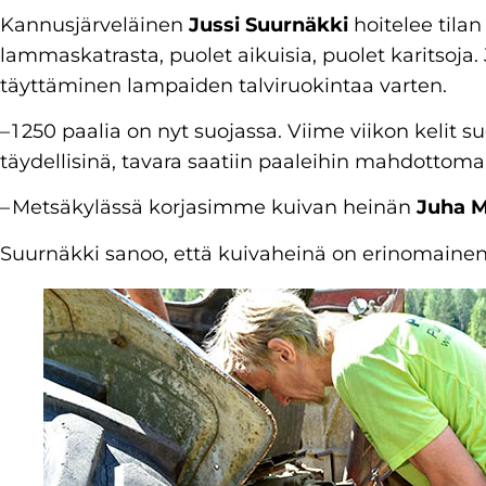
Kannusjärveläinen
Jussi­ Suurnäkki
hoitelee tila
lammaskatrasta, puolet aikuisia, puolet karitsoja
täyttäminen lampaiden talviruokintaa varten.
– 1 250 paalia on nyt suojassa. Viime viikon keli
täydellisinä, tavara saatiin paaleihin mahdottoma
– Metsäkylässä korjasimme kuivan heinän
Juha 
Suurnäkki sanoo, että kuivaheinä on erinomainen