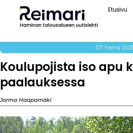
Etusivu
Haminan talousalueen uutislehti
07. heinä 202
Koulupojista iso apu 
paalauksessa
Jorma Haapamäki