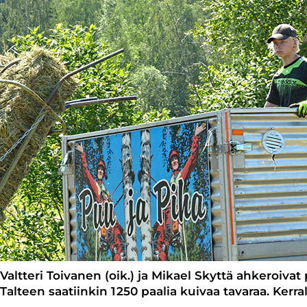
Valtteri Toivanen (oik.) ja Mikael Skyttä ahkeroiva
Talteen saatiinkin 1 250 paalia kuivaa tavaraa. Kerr