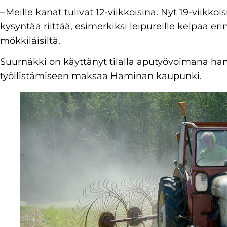
– Meille kanat tulivat 12-viikkoisina. Nyt 19-viikkoi
kysyntää riittää, esimerkiksi leipureille kelpaa e
mökkiläisiltä.
Suurnäkki on käyttänyt tilalla aputyövoimana ham
työllistämiseen maksaa Haminan kaupunki.