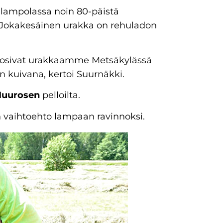
n lampolassa noin 80-päistä
. Joka­kesäinen urakka on rehu­ladon
t suosivat urakkaamme Metsäkylässä
n kuivana, kertoi Suurnäkki.
Muurosen
pelloilta.
 vaihtoehto lampaan ravinnoksi.