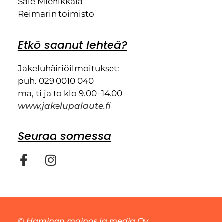
Sale Miehikkälä
Reimarin toimisto
Etkö saanut lehteä?
Jakeluhäiriöilmoitukset:
puh. 029 0010 040
ma, ti ja to klo 9.00–14.00
www.jakelupalaute.fi
Seuraa somessa
©
Haminan mainos ja media Oy