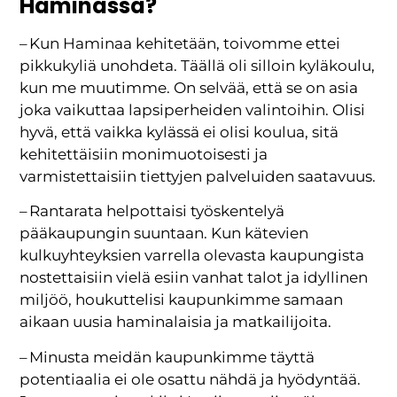
Haminassa?
– Kun Haminaa kehitetään, toivomme ettei
pikkukyliä unohdeta. Täällä oli silloin kyläkoulu,
kun me muutimme. On selvää, että se on asia
joka vaikuttaa lapsiperheiden valintoihin. Olisi
hyvä, että vaikka kylässä ei olisi koulua, sitä
kehitettäisiin monimuotoisesti ja
varmistettaisiin tiettyjen palveluiden saatavuus.
– Rantarata helpottaisi työskentelyä
pääkaupungin suuntaan. Kun kätevien
kulkuyhteyksien varrella olevasta kaupungista
nostettaisiin vielä esiin vanhat talot ja idyllinen
miljöö, houkuttelisi kaupunkimme samaan
aikaan uusia haminalaisia ja matkailijoita.
– Minusta meidän kaupunkimme täyttä
potentiaalia ei ole osattu nähdä ja hyödyntää.