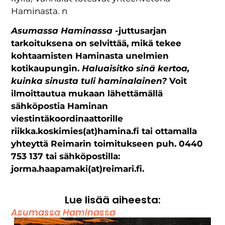
Haminasta. n
Asumassa Haminassa
-juttusarjan
tarkoituksena on selvittää, mikä tekee
kohtaamisten Haminasta unelmien
kotikaupungin.
Haluaisitko sinä kertoa,
kuinka sinusta tuli haminalainen?
Voit
ilmoittautua mukaan lähettämällä
sähköpostia Haminan
viestintäkoordinaattorille
riikka.koskimies(at)hamina.fi tai ottamalla
yhteyttä Reimarin toimitukseen puh. 0440
753 137 tai sähköpostilla:
jorma.haapamaki(at)reimari.fi.
Lue lisää aiheesta:
Asumassa Haminassa