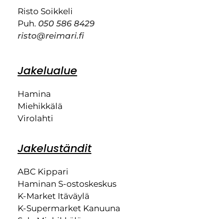
Risto Soikkeli
Puh.
050 586 8429
risto@reimari.fi
Jakelualue
Hamina
Miehikkälä
Virolahti
Jakeluständit
ABC Kippari
Haminan S-ostoskeskus
K-Market Itäväylä
K-Supermarket Kanuuna