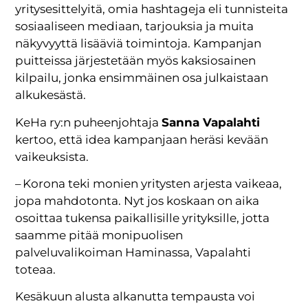
yritysesittelyitä, omia hashtageja eli tunnisteita
sosiaaliseen mediaan, tarjouksia ja muita
näkyvyyttä lisääviä toimintoja. Kampanjan
puitteissa järjestetään myös kaksiosainen
kilpailu, jonka ensimmäinen osa julkaistaan
alkukesästä.
KeHa ry:n puheenjohtaja
Sanna Vapalahti
kertoo, että idea kampanjaan heräsi kevään
vaikeuksista.
– Korona teki monien yritysten arjesta vaikeaa,
jopa mahdotonta. Nyt jos koskaan on aika
osoittaa tukensa paikallisille yrityksille, jotta
saamme pitää monipuolisen
palveluvalikoiman Haminassa, Vapalahti
toteaa.
Kesäkuun alusta alkanutta tempausta voi