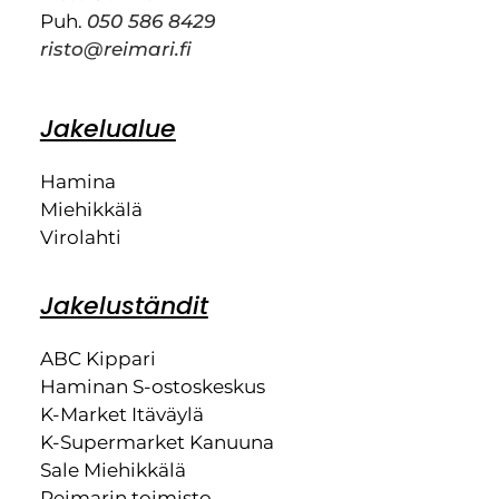
Puh.
050 586 8429
risto@reimari.fi
Jakelualue
Hamina
Miehikkälä
Virolahti
Jakeluständit
ABC Kippari
Haminan S-ostoskeskus
K-Market Itäväylä
K-Supermarket Kanuuna
Sale Miehikkälä
Reimarin toimisto