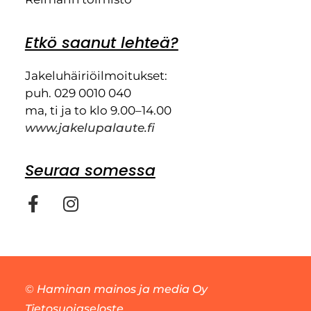
Etkö saanut lehteä?
Jakeluhäiriöilmoitukset:
puh. 029 0010 040
ma, ti ja to klo 9.00–14.00
www.jakelupalaute.fi
Seuraa somessa
©
Haminan mainos ja media Oy
Tietosuojaseloste