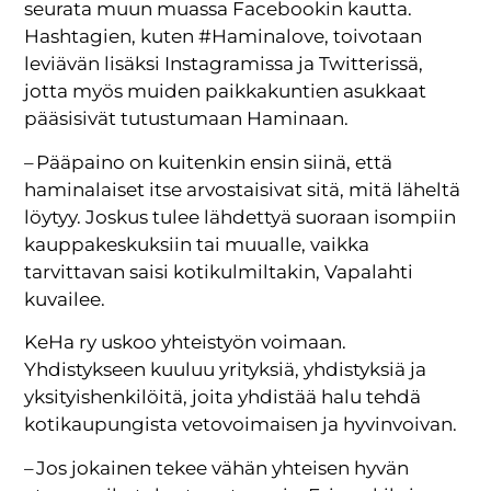
seurata muun muassa Facebookin kautta.
Hashtagien, kuten #Haminalove, toivotaan
leviävän lisäksi Instagramissa ja Twitterissä,
jotta myös muiden paikkakuntien asukkaat
pääsisivät tutustumaan Haminaan.
– Pääpaino on kuitenkin ensin siinä, että
haminalaiset itse arvostaisivat sitä, mitä läheltä
löytyy. Joskus tulee lähdettyä suoraan isompiin
kauppakeskuksiin tai muualle, vaikka
tarvittavan saisi kotikulmiltakin, Vapalahti
kuvailee.
KeHa ry uskoo yhteistyön voimaan.
Yhdistykseen kuuluu yrityksiä, yhdistyksiä ja
yksityishenkilöitä, joita yhdistää halu tehdä
kotikaupungista vetovoimaisen ja hyvinvoivan.
– Jos jokainen tekee vähän yhteisen hyvän