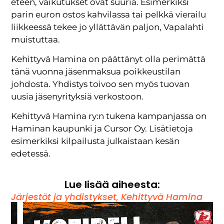
eteen, vaikutukset ovat suuria. Esimerkiksi
parin euron ostos kahvilassa tai pelkkä vierailu
liikkeessä tekee jo yllättävän paljon, Vapalahti
muistuttaa.
Kehittyvä Hamina on päättänyt olla perimättä
tänä vuonna jäsenmaksua poikkeustilan
johdosta. Yhdistys toivoo sen myös tuovan
uusia jäsenyrityksiä verkostoon.
Kehittyvä Hamina ry:n tukena kampanjassa on
Haminan kaupunki ja Cursor Oy. Lisätietoja
esimerkiksi kilpailusta julkaistaan kesän
edetessä.
Lue lisää aiheesta:
Järjestöt ja yhdistykset
,
Kehittyvä Hamina