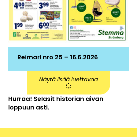
Reimari nro 25 – 16.6.2026
Näytä lisää luettavaa
Hurraa! Selasit historian aivan
loppuun asti.