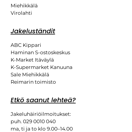
Miehikkälä
Virolahti
Jakeluständit
ABC Kippari
Haminan S-ostoskeskus
K-Market Itäväylä
K-Supermarket Kanuuna
Sale Miehikkälä
Reimarin toimisto
Etkö saanut lehteä?
Jakeluhäiriöilmoitukset:
puh. 029 0010 040
ma, ti ja to klo 9.00–14.00