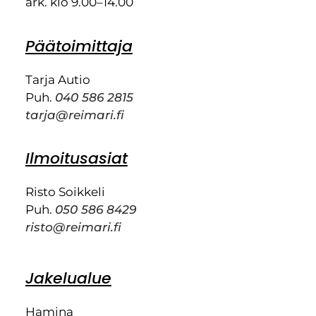
ark. klo 9.00–14.00
Päätoimittaja
Tarja Autio
Puh.
040 586 2815
tarja@reimari.fi
Ilmoitusasiat
Risto Soikkeli
Puh.
050 586 8429
risto@reimari.fi
Jakelualue
Hamina