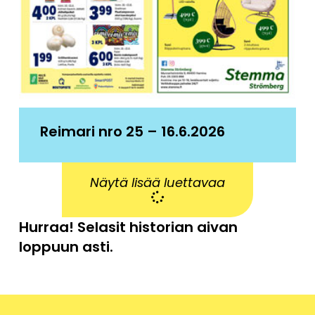
Reimari nro 25 – 16.6.2026
Näytä lisää luettavaa
Hurraa! Selasit historian aivan
loppuun asti.