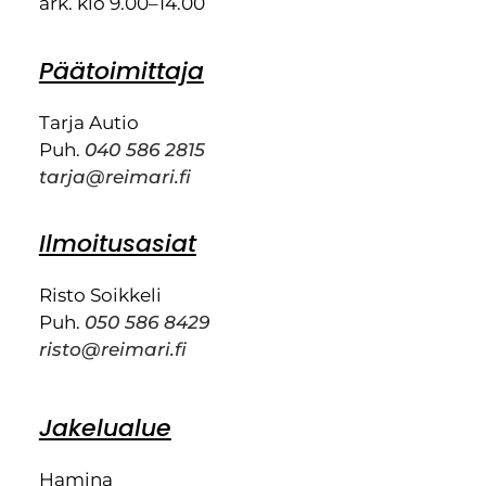
ark. klo 9.00–14.00
Päätoimittaja
Tarja Autio
Puh.
040 586 2815
tarja@reimari.fi
Ilmoitusasiat
Risto Soikkeli
Puh.
050 586 8429
risto@reimari.fi
Jakelualue
Hamina