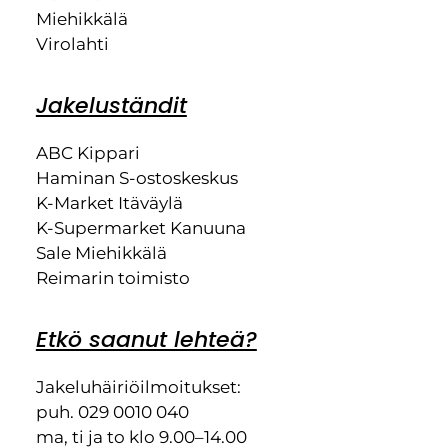
Miehikkälä
Virolahti
Jakeluständit
ABC Kippari
Haminan S-ostoskeskus
K-Market Itäväylä
K-Supermarket Kanuuna
Sale Miehikkälä
Reimarin toimisto
Etkö saanut lehteä?
Jakeluhäiriöilmoitukset:
puh. 029 0010 040
ma, ti ja to klo 9.00–14.00