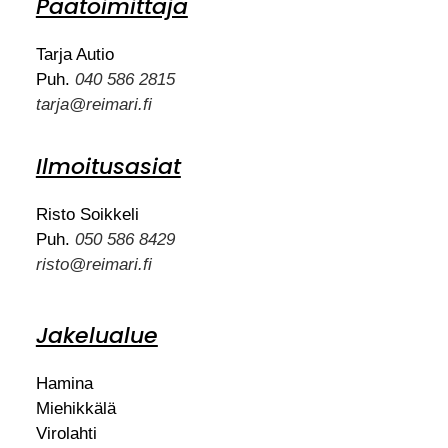
Päätoimittaja
Tarja Autio
Puh.
040 586 2815
tarja@reimari.fi
Ilmoitusasiat
Risto Soikkeli
Puh.
050 586 8429
risto@reimari.fi
Jakelualue
Hamina
Miehikkälä
Virolahti