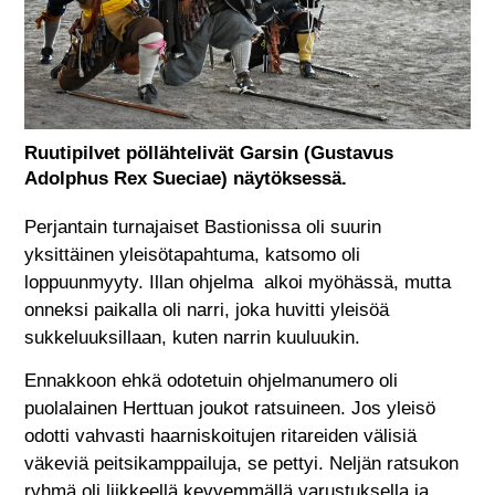
Ruutipilvet pöllähtelivät Garsin (Gustavus
Adolphus Rex Sueciae) näytöksessä.
Perjantain turnajaiset Bastionissa oli suurin
yksittäinen yleisötapahtuma, katsomo oli
loppuunmyyty. Illan ohjelma alkoi myöhässä, mutta
onneksi paikalla oli narri, joka huvitti yleisöä
sukkeluuksillaan, kuten narrin kuuluukin.
Ennakkoon ehkä odotetuin ohjelmanumero oli
puolalainen Herttuan joukot ratsuineen. Jos yleisö
odotti vahvasti haarniskoitujen ritareiden välisiä
väkeviä peitsikamppailuja, se pettyi. Neljän ratsukon
ryhmä oli liikkeellä kevyemmällä varustuksella ja