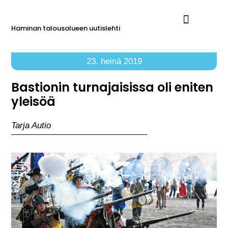
Haminan talousalueen uutislehti
Ilmoita Reimarissa
23. heinä 2019
Bastionin turnajaisissa oli eniten
yleisöä
Tarja Autio