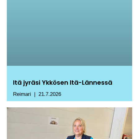
Itä jyräsi Ykkösen Itä-Lännessä
Reimari
21.7.2026