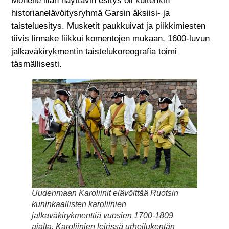
Monelle illan näyttävin esitys oli kuitenkin
historianelävöitysryhmä Garsin äksiisi- ja
taisteluesitys. Musketit paukkuivat ja piikkimiesten
tiivis linnake liikkui komentojen mukaan, 1600-luvun
jalkaväkirykmentin taistelukoreografia toimi
täsmällisesti.
Uudenmaan Karoliinit elävöittää Ruotsin
kuninkaallisten karoliinien
jalkaväkirykmenttiä vuosien 1700-1809
ajalta. Karoliinien leirissä urheilukentän