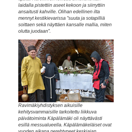
laidalla pistettiin aseet kekoon ja siirryttiin
ansaitusti kahville. Olihan edellinen ilta
mennyt kestikievarissa ”suuta ja sotapilliä
soittaen sekä näyttäen kansalle mallia, miten
olutta juodaan”.
Ravimäkiyhdistyksen aikuisille
kehitysvammaisille tarkoitettu liikkuva
päivätoiminta Käpälämäki oli näyttävästi
esillä messualueella. Käpälämäkeläiset ovat
vuoden aikana perehtyneet keskiajan