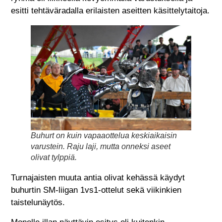
esitti tehtäväradalla erilaisten aseitten käsittelytaitoja.
Buhurt on kuin vapaaottelua keskiaikaisin
varustein. Raju laji, mutta onneksi aseet
olivat tylppiä.
Turnajaisten muuta antia olivat kehässä käydyt
buhurtin SM-liigan 1vs1-ottelut sekä viikinkien
taistelunäytös.