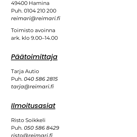
49400 Hamina
Puh. 0104 210 200
reimari@reimari.fi
Toimisto avoinna
ark. klo 9.00–14.00
Päätoimittaja
Tarja Autio
Puh.
040 586 2815
tarja@reimari.fi
Ilmoitusasiat
Risto Soikkeli
Puh.
050 586 8429
risto@reimari.fi