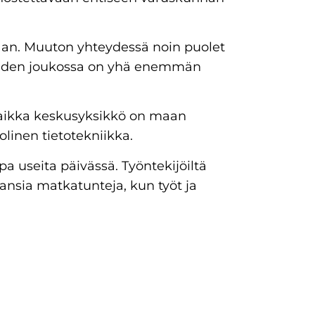
kaan. Muuton yhteydessä noin puolet
ijöiden joukossa on yhä enemmän
 vaikka keskusyksikkö on maan
inen tietotekniikka.
opa useita päivässä. Työntekijöiltä
ansia matkatunteja, kun työt ja