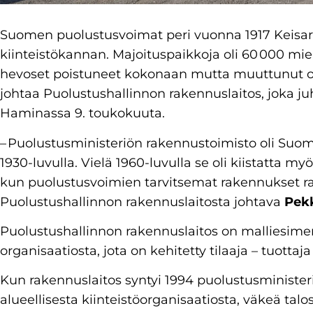
Suomen puolustusvoimat peri vuonna 1917 Keisaril
kiinteistökannan. Majoituspaikkoja oli 60 000 mieh
hevoset poistuneet kokonaan mutta muuttunut o
johtaa Puolustushallinnon rakennuslaitos, joka juh
Haminassa 9. toukokuuta.
– Puolustusministeriön rakennustoimisto oli Suom
1930-luvulla. Vielä 1960-luvulla se oli kiistatta 
kun puolustusvoimien tarvitsemat rakennukset ra
Puolustushallinnon rakennuslaitosta johtava
Pekk
Puolustushallinnon rakennuslaitos on malliesime
organisaatiosta, jota on kehitetty tilaaja – tuottaja
Kun rakennuslaitos syntyi 1994 puolustusminister
alueellisesta kiinteistöorganisaatiosta, väkeä talo