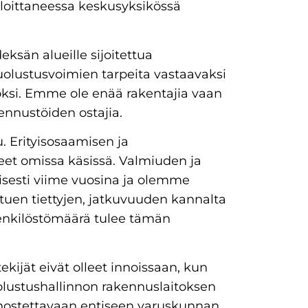
aloittaneessa keskusyksikössä
ksän alueille sijoitettua
uolustusvoimien tarpeita vastaavaksi
ioksi. Emme ole enää rakentajia vaan
ennustöiden ostajia.
u. Erityisosaamisen ja
et omissa käsissä. Valmiuden ja
isesti viime vuosina ja olemme
uen tiettyjen, jatkuvuuden kannalta
henkilöstömäärä tulee tämän
kijät eivät olleet innoissaan, kun
olustushallinnon rakennuslaitoksen
nostettavaan entiseen varuskunnan