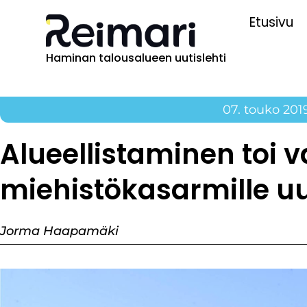
Etusivu
Haminan talousalueen uutislehti
07. touko 201
Alueellistaminen toi 
miehistökasarmille 
Jorma Haapamäki