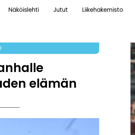
Näköislehti
Jutut
Liikehakemisto
9
vanhalle
uuden elämän