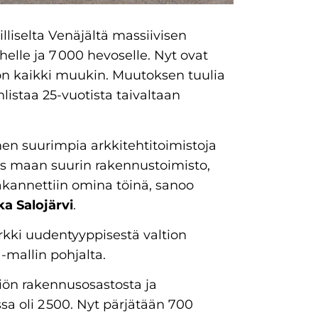
liselta Venäjältä massiivisen
elle ja 7 000 hevoselle. Nyt ovat
n kaikki muukin. Muutoksen tuulia
listaa 25-vuotista taivaltaan
en suurimpia arkkitehtitoimistoja
myös maan suurin rakennustoimisto,
kannettiin omina töinä, sanoo
a Salojärvi
.
rkki uudentyyppisestä valtion
 -mallin pohjalta.
iön rakennusosastosta ja
ssa oli 2 500. Nyt pärjätään 700