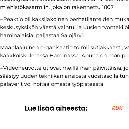
miehistökasarmiin, joka on rakennettu 1807.
– Reaktio oli kaksijakoinen perhetilanteiden mu
keskusyksikön väestä vaihtui ja uusien työntek
haminalaisia, paljastaa Salojärvi.
Maanlaajuinen organisaatio toimii sutjakkaasti,
kaakkoiskulmassa Haminassa. Apuna on monipuol
– Videoneuvottelut ovat meillä ihan päivittäisiä, j
säästyy uuden tekniikan ansiosta vuositasolla tuh
palaverit voi hoitaa omasta työpisteestä.
Lue lisää aiheesta:
RUK