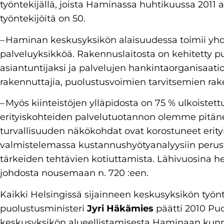
työntekijällä, joista Haminassa huhtikuussa 2011 
työntekijöitä on 50.
– Haminan keskusyksikön alaisuudessa toimii yhde
palveluyksikköä. Rakennuslaitosta on kehitetty p
asiantuntijaksi ja palvelujen hankintaorganisaat
rakennuttajia, puolustusvoimien tarvitsemien rak
– Myös kiinteistöjen ylläpidosta on 75 % ulkoistett
erityiskohteiden palvelutuotannon olemme pitäne
turvallisuuden näkökohdat ovat korostuneet erity
valmistelemassa kustannushyötyanalyysiin perust
tärkeiden tehtävien kotiuttamista. Lähivuosina 
johdosta nousemaan n. 720 :een.
Kaikki Helsingissä sijainneen keskusyksikön työnte
puolustusministeri
Jyri Häkämies
päätti 2010 Pu
keskusyksikön alueellistamisesta Haminaan kun