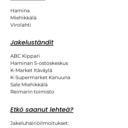
Hamina
Miehikkälä
Virolahti
Jakeluständit
ABC Kippari
Haminan S-ostoskeskus
K-Market Itäväylä
K-Supermarket Kanuuna
Sale Miehikkälä
Reimarin toimisto
Etkö saanut lehteä?
Jakeluhäiriöilmoitukset: