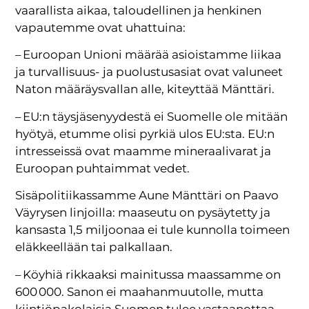
vaarallista aikaa, taloudellinen ja henkinen
vapautemme ovat uhattuina:
– Euroopan Unioni määrää asioistamme liikaa
ja turvallisuus- ja puolustusasiat ovat valuneet
Naton määräysvallan alle, kiteyttää Mänttäri.
– EU:n täysjäsenyydestä ei Suomelle ole mitään
hyötyä, etumme olisi pyrkiä ulos EU:sta. EU:n
intresseissä ovat maamme mineraalivarat ja
Euroopan puhtaimmat vedet.
Sisäpolitiikassamme Aune Mänttäri on Paavo
Väyrysen linjoilla: maaseutu on pysäytetty ja
kansasta 1,5 miljoonaa ei tule kunnolla toimeen
eläkkeellään tai palkallaan.
– Köyhiä rikkaaksi mainitussa maassamme on
600 000. Sanon ei maahanmuutolle, mutta
kiintiöpakolaisia Suomen tulee vastaanottaa.