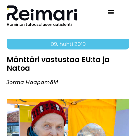
Haminan talousalueen uutislehti
09. huhti 2019
Mänttäri vastustaa EU:ta ja
Natoa
Jorma Haapamäki