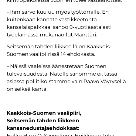
– Ihmisarvo kuuluu myös työttömille. En
kuitenkaan kannata vastikkeetonta
kansalaispalkkaa, sanoo 9-vuotiaasta asti
työelämässä mukanaollut Mänttäri.
Seitsemän tähden liikkeellä on Kaakkois-
Suomen vaalipiirissä 14 ehdokasta.
– Näissä vaaleissa äänestetään Suomen
tulevaisuudesta. Natolle sanomme ei, tässä
asiassa poliitikoistamme vain Paavo Väyrysellä
on selkeä kanta.
Kaakkois-Suomen vaalipiiri,
Seitsemän tähden liikkeen
kansanedustajaehdokkaat:
Halko Harri O. Savonlinna, Heikkinen Juha