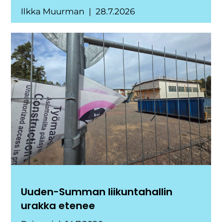
Ilkka Muurman
28.7.2026
Uuden-Summan liikuntahallin
urakka etenee