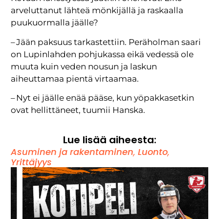
arveluttanut lähteä mönkijällä ja raskaalla
puukuormalla jäälle?
– Jään paksuus tarkastettiin. Peräholman saari
on Lupinlahden pohjukassa eikä vedessä ole
muuta kuin veden nousun ja laskun
aiheuttamaa pientä virtaamaa.
– Nyt ei jäälle enää pääse, kun yöpakkasetkin
ovat hellittäneet, tuumii Hanska.
Lue lisää aiheesta:
Asuminen ja rakentaminen
,
Luonto
,
Yrittäjyys