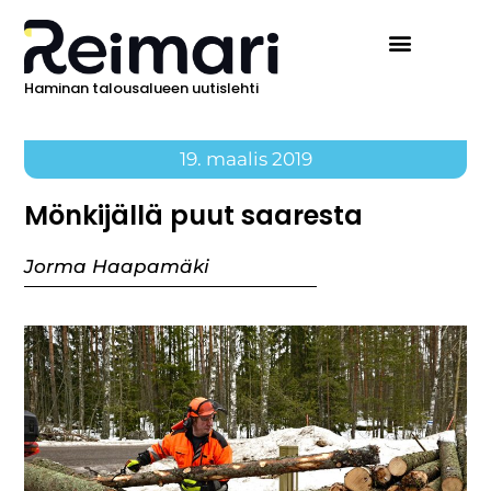
Haminan talousalueen uutislehti
19. maalis 2019
Mönkijällä puut saaresta
Jorma Haapamäki