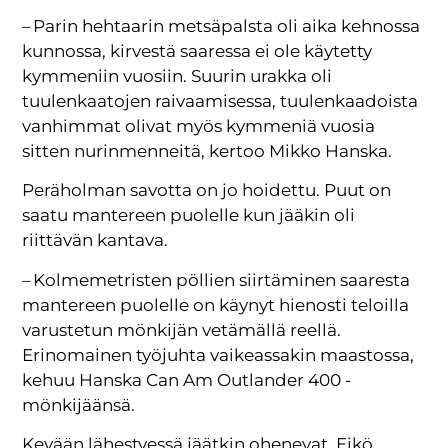
– Parin hehtaarin metsäpalsta oli aika kehnossa
kunnossa, kirvestä saaressa ei ole käytetty
kymmeniin vuosiin. Suurin urakka oli
tuulenkaatojen raivaamisessa, tuulenkaadoista
vanhimmat olivat myös kymmeniä vuosia
sitten nurinmenneitä, kertoo Mikko Hanska.
Peräholman savotta on jo hoidettu. Puut on
saatu mantereen puolelle kun jääkin oli
riittävän kantava.
– Kolmemetristen pöllien siirtäminen saaresta
mantereen puolelle on käynyt hienosti teloilla
varustetun mönkijän vetämällä reellä.
Erinomainen työjuhta vaikeassakin maastossa,
kehuu Hanska Can Am Outlander 400 -
mönkijäänsä.
Kevään lähestyessä jäätkin ohenevat. Eikö