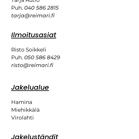
Tarja Autio
Puh.
040 586 2815
tarja@reimari.fi
Ilmoitusasiat
Risto Soikkeli
Puh.
050 586 8429
risto@reimari.fi
Jakelualue
Hamina
Miehikkälä
Virolahti
Jakeluständit