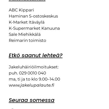
ABC Kippari
Haminan S-ostoskeskus
K-Market Itäväylä
K-Supermarket Kanuuna
Sale Miehikkälä
Reimarin toimisto
Etkö saanut lehteä?
Jakeluhäiriöilmoitukset:
puh. 029 0010 040
ma, ti ja to klo 9.00–14.00
www.jakelupalaute.fi
Seuraa somessa