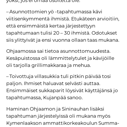
yöksi, jos ei omaa osoitetta ole.
– Asunnottomien yö -tapahtumassa kävi
viitisenkymmentä ihmistä. Etukäteen arvioitiin,
että ensimmäistä kertaa järjestettyyn
tapahtumaan tulisi 20 – 30 ihmistä. Odotukset
siis ylittyivät ja ensi vuonna ollaan taas mukana.
Ohjaamossa sai tietoa asunnottomuudesta.
Kesäpuistossa oli lämmittelytulet ja kävijöille
oli tarjolla grillimakkaraa ja mehua.
– Toivottuja villasukkia tuli pitkin päivää tosi
paljon. Ihmiset haluavat selvästi auttaa.
Ensimmäiset sukkaparit löysivät käyttäjänsä jo
tapahtumassa, Kujanpää sanoo.
Haminan Ohjaamon ja Sininauhan lisäksi
tapahtuman järjestelyissä oli mukana myös
Kymenlaakson ammattikorkeakoulun Summa-