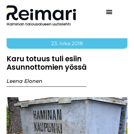
Haminan talousalueen uutislehti
Ilmoita Reimarissa
23. loka 2018
Karu totuus tuli esiin
Asunnottomien yössä
Leena Elonen