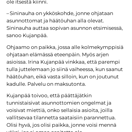
ole itsestä kiinni.
– Sininauha on ykköskohde, jonne ohjataan
asunnottomat ja häätöuhan alla olevat.
Sininauha auttaa sopivan asunnon etsimisessä,
sanoo Kujanpää.
Ohjaamo on paikka, jossa alle kolmekymppisiä
ohjataan elämässä eteenpäin. Myös arjen
asioissa. Irina Kujanpää vinkkaa, että parempi
tulla juttelemaan jo siinä vaiheessa, kun saanut
häätöuhan, eikä vasta silloin, kun on joutunut
kadulle. Palvelu on maksutonta.
Kujanpää toivoo, että päättäjätkin
tunnistaisivat asunnottomien ongelmat ja
voisivat miettiä, onko sellaisia asioita, joilla
vallitsevaa tilannetta saataisiin parannettua.
Olisi hyvä, jos olisi paikka, jonne voisi mennä