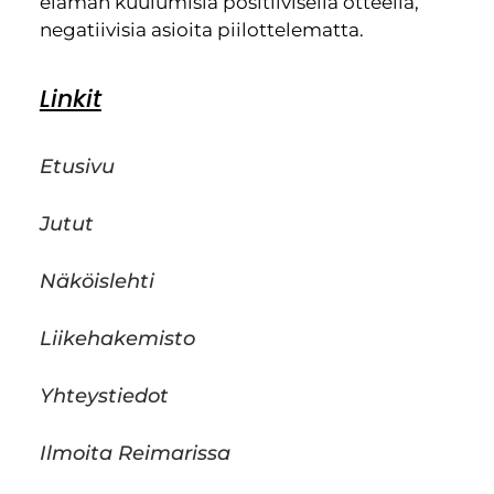
elämän kuulumisia positiivisella otteella,
negatiivisia asioita piilottelematta.
Linkit
Etusivu
Jutut
Näköislehti
Liikehakemisto
Yhteystiedot
Ilmoita Reimarissa