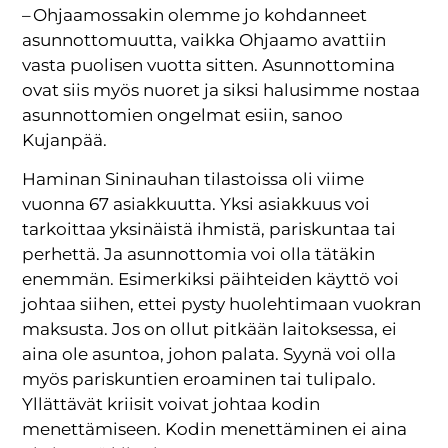
– Ohjaamossakin olemme jo kohdanneet
asunnottomuutta, vaikka Ohjaamo avattiin
vasta puolisen vuotta sitten. Asunnottomina
ovat siis myös nuoret ja siksi halusimme nostaa
asunnottomien ongelmat esiin, sanoo
Kujanpää.
Haminan Sininauhan tilastoissa oli viime
vuonna 67 asiakkuutta. Yksi asiakkuus voi
tarkoittaa yksinäistä ihmistä, pariskuntaa tai
perhettä. Ja asunnottomia voi olla tätäkin
enemmän. Esimerkiksi päihteiden käyttö voi
johtaa siihen, ettei pysty huolehtimaan vuokran
maksusta. Jos on ollut pitkään laitoksessa, ei
aina ole asuntoa, johon palata. Syynä voi olla
myös pariskuntien eroaminen tai tulipalo.
Yllättävät kriisit voivat johtaa kodin
menettämiseen. Kodin menettäminen ei aina