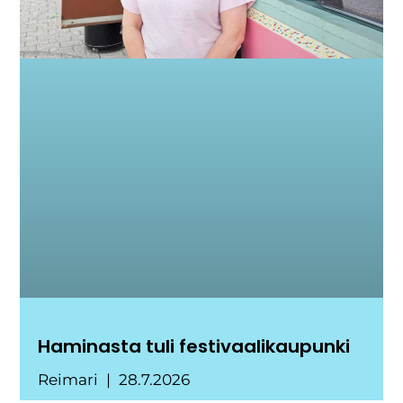
Haminasta tuli festivaalikaupunki
Reimari
28.7.2026