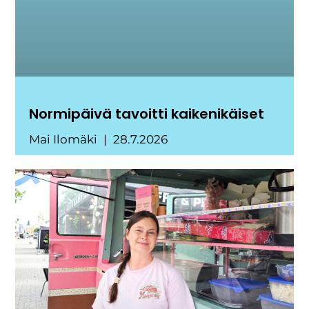
Normipäivä tavoitti kaikenikäiset
Mai Ilomäki
28.7.2026