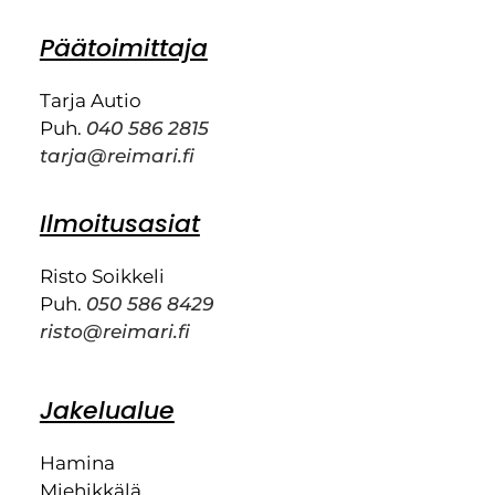
Päätoimittaja
Tarja Autio
Puh.
040 586 2815
tarja@reimari.fi
Ilmoitusasiat
Risto Soikkeli
Puh.
050 586 8429
risto@reimari.fi
Jakelualue
Hamina
Miehikkälä