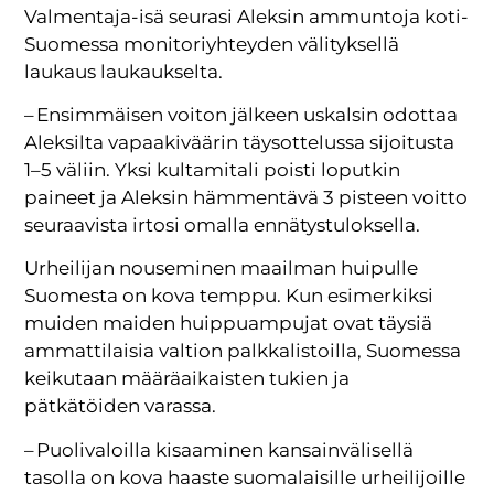
Valmentaja-isä seurasi Aleksin ammuntoja koti-
Suomessa monitoriyhteyden välityksellä
laukaus laukaukselta.
– Ensimmäisen voiton jälkeen uskalsin odottaa
Aleksilta vapaakiväärin täysottelussa sijoitusta
1–5 väliin. Yksi kultamitali poisti loputkin
paineet ja Aleksin hämmentävä 3 pisteen voitto
seuraavista irtosi omalla ennätystuloksella.
Urheilijan nouseminen maailman huipulle
Suomesta on kova temppu. Kun esimerkiksi
muiden maiden huippuampujat ovat täysiä
ammattilaisia valtion palkkalistoilla, Suomessa
keikutaan määräaikaisten tukien ja
pätkätöiden varassa.
– Puolivaloilla kisaaminen kansainvälisellä
tasolla on kova haaste suomalaisille urheilijoille