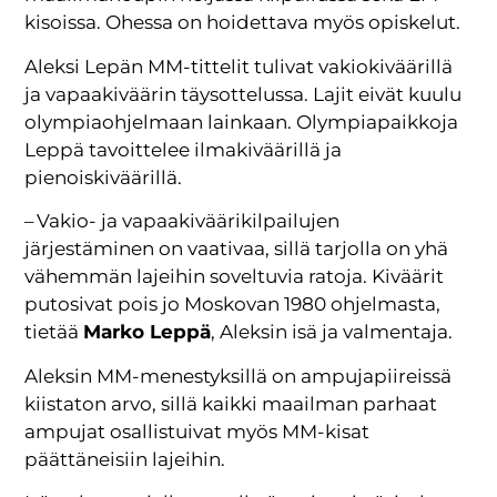
kisoissa. Ohessa on hoidettava myös opiskelut.
Aleksi Lepän MM-tittelit tulivat vakiokiväärillä
ja vapaakiväärin täysottelussa. Lajit eivät kuulu
olympiaohjelmaan lainkaan. Olympiapaikkoja
Leppä tavoittelee ilmakiväärillä ja
pienoiskiväärillä.
– Vakio- ja vapaakiväärikilpailujen
järjestäminen on vaativaa, sillä tarjolla on yhä
vähemmän lajeihin soveltuvia ratoja. Kiväärit
putosivat pois jo Moskovan 1980 ohjelmasta,
tietää
Marko Leppä
, Aleksin isä ja valmentaja.
Aleksin MM-menestyksillä on ampujapiireissä
kiistaton arvo, sillä kaikki maailman parhaat
ampujat osallistuivat myös MM-kisat
päättäneisiin lajeihin.