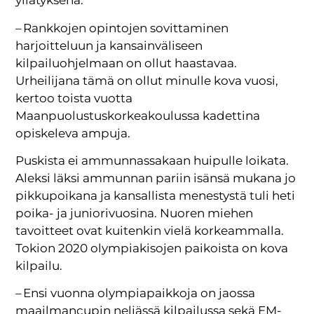
yllätyksenä:
– Rankkojen opintojen sovittaminen
harjoitteluun ja kansainväliseen
kilpailuohjelmaan on ollut haastavaa.
Urheilijana tämä on ollut minulle kova vuosi,
kertoo toista vuotta
Maanpuolustuskorkeakoulussa kadettina
opiskeleva ampuja.
Puskista ei ammunnassakaan huipulle loikata.
Aleksi läksi ammunnan pariin isänsä mukana jo
pikkupoikana ja kansallista menestystä tuli heti
poika- ja juniorivuosina. Nuoren miehen
tavoitteet ovat kuitenkin vielä korkeammalla.
Tokion 2020 olympiakisojen paikoista on kova
kilpailu.
– Ensi vuonna olympiapaikkoja on jaossa
maailmancupin neljässä kilpailussa sekä EM-