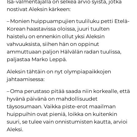
Isä-valmentajalla on selkeä arvio syistä, jotka
nostivat Aleksin kärkeen:
– Monien huippuampujien tuuliluku petti Etelä-
Korean haastavissa oloissa, juuri tuulten
haistelu on ennenkin ollut yksi Aleksin
vahvuuksista, siihen hän on oppinut
ammuttuaan paljon Hälvälän radan tuulissa,
paljastaa Marko Leppä.
Aleksin tähtäin on nyt olympiapaikkojen
jahtaamisessa:
– Oma perustaso pitää saada niin korkealle, että
hyvänä päivänä on mahdollisuudet
täysosumaan. Vaikka piste-erot maailman
huippuihin ovat pieniä, loikka on kuitenkin
suuri, se tulee vain onnistumisten kautta, arvioi
Aleksi.