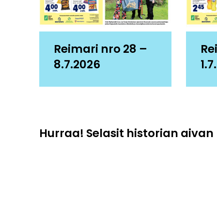
Reimari nro 28 –
Re
8.7.2026
1.7
Hurraa! Selasit historian aivan