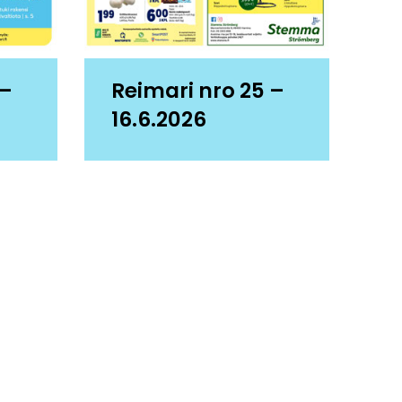
 –
Reimari nro 25 –
16.6.2026