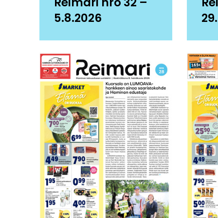
Reimari nro 32 –
Re
5.8.2026
29