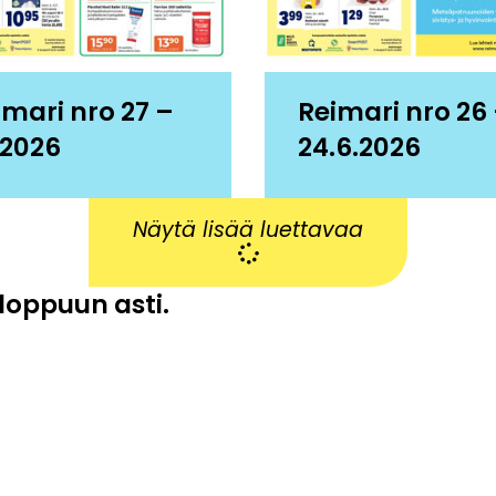
imari nro 27 –
Reimari nro 26
.2026
24.6.2026
Näytä lisää luettavaa
 loppuun asti.