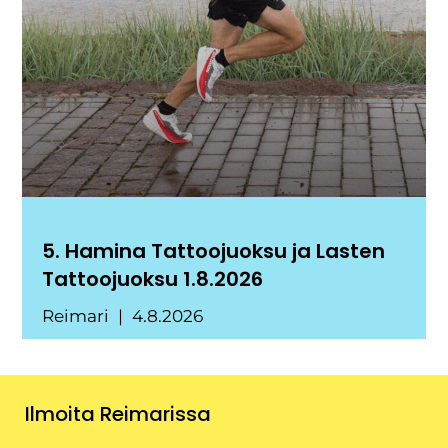
5. Hamina Tattoojuoksu ja Lasten
Tattoojuoksu 1.8.2026
Reimari
4.8.2026
Ilmoita Reimarissa