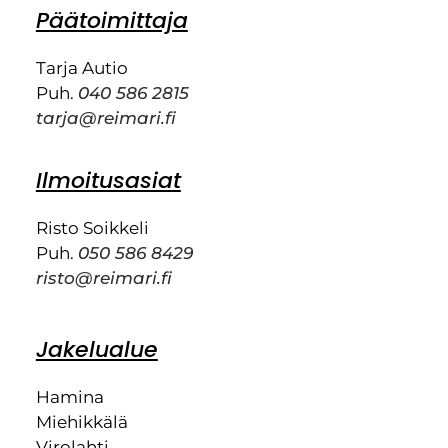
Päätoimittaja
Tarja Autio
Puh.
040 586 2815
tarja@reimari.fi
Ilmoitusasiat
Risto Soikkeli
Puh.
050 586 8429
risto@reimari.fi
Jakelualue
Hamina
Miehikkälä
Virolahti