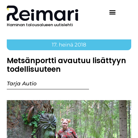
Haminan talousalueen uutislehti
17. heinä 2018
Metsänportti avautuu lisättyyn
todellisuuteen
Tarja Autio