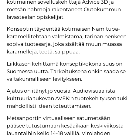
kotimainen sovelluskehittäjä Advice 3D ja
metsän hahmoja rakentaneet Outokummun
lavastealan opiskelijat.
Konseptin täydentää kotimaisen Namitupa-
karamellitehtaan valmistama, tarinan henkeen
sopiva tuotesarja, joka sisältää muun muassa
karamellejä, teetä, saippuaa.
Liikkasen kehittämä konseptikokonaisuus on
Suomessa uutta. Tarkoituksena onkin saada se
valtakunnalliseen levitykseen.
Ajatus on itänyt jo vuosia. Audiovisuaalista
kulttuuria tukevan AVEK:n tuotekehityksen tuki
mahdollisti idean toteuttamisen.
Metsänportin virtuaaliseen satumetsään
pääsee tutustumaan kesäaikaan keskiviikosta
lauantaihin kello 14-18 välillä. Virolahden