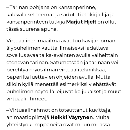
– Tarinan pohjana on kansanperinne,
kalevalaiset teemat ja sadut. Tietokirjailija ja
kansanperinteen tutkija
Marjut Hjelt
on ollut
tässä suurena apuna.
Virtuaalinen maailma avautuu kävijän oman
älypuhelimen kautta. Ilmaiseksi ladattava
sovellus avaa taika-avainten avulla vaiheittain
etenevän tarinan. Satumetsään ja tarinaan voi
perehtyä myös ilman virtuaalitekniikkaa,
paperilta luettavien ohjeiden avulla. Mutta
silloin kyllä menettää esimerkiksi viehättävät,
puhelimen näytöllä leijuvat keijukaiset ja muut
virtuaali-ihmeet.
– Virtuaalihahmot on toteuttanut kuvittaja,
animaatiopiirtäjä
Heikki Väyrynen
. Muita
yhteistyökumppaneita ovat muun muassa