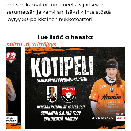
entisen kansakoulun alueella sijaitsevan
satumetsän ja kahvilan lisäksi kiinteistöstä
löytyy 50-paikkainen nukketeatteri.
Lue lisää aiheesta:
Kulttuuri
,
Yrittäjyys