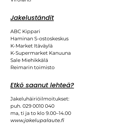
Jakeluständit
ABC Kippari
Haminan S-ostoskeskus
K-Market Itäväylä
K-Supermarket Kanuuna
Sale Miehikkälä
Reimarin toimisto
Etkö saanut lehteä?
Jakeluhäiriöilmoitukset:
puh. 029 0010 040
ma, ti ja to klo 9.00–14.00
www.jakelupalaute.fi