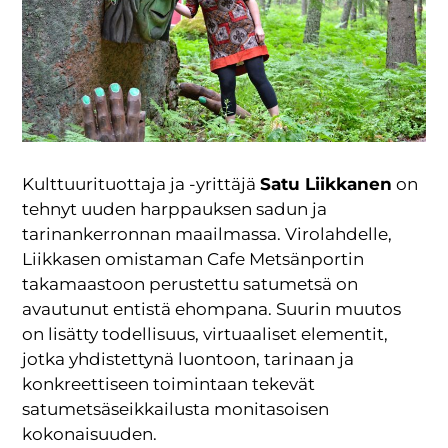
Kulttuurituottaja ja -yrittäjä
Satu Liikkanen
on
tehnyt uuden harppauksen sadun ja
tarinankerronnan maailmassa. Virolahdelle,
Liikkasen omistaman Cafe Metsänportin
takamaastoon perustettu satumetsä on
avautunut entistä ehompana. Suurin muutos
on lisätty todellisuus, virtuaaliset elementit,
jotka yhdistettynä luontoon, tarinaan ja
konkreettiseen toimintaan tekevät
satumetsäseikkailusta monitasoisen
kokonaisuuden.