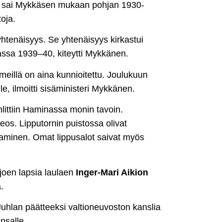
us sai Mykkäsen mukaan pohjan 1930-
toja.
 yhtenäisyys. Se yhtenäisyys kirkastui
assa 1939–40, kiteytti Mykkänen.
a meillä on aina kunnioitettu. Joulukuun
e, ilmoitti sisäministeri Mykkänen.
ittiin Haminassa monin tavoin.
eos. Lipputornin puistossa olivat
taminen. Omat lippusalot saivat myös
sjoen lapsia laulaen
Inger-Mari Aikion
.
 Juhlan päätteeksi valtioneuvoston kanslia
nsalle.