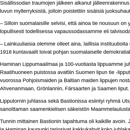
Sisällissodan traumojen jälkeen alkanut jälleenrakenn
luvun myllerryksistä, jolloin poistettiin sisäisiä juoksuhau
– Silloin suomalaisille selvisi, että ainoa tie nousuun on
lopullisesti todellisessa vapaussodassamme eli talvisod
– Lainkuuliaisia olemme olleet aina, laillisia instituutioit
1918 kuntavaalit loivat pohjan suomalaiselle demokratiall
Haminan Lippumaailmaa ja 100-vuotiasta lippuamme juhl
Raatihuoneen puistossa avattiin Suomen lipun tie -lipput
vuorossa Pohjoismaiden ja Baltian maiden lippujen nos
Ahvenanmaan, Grönlannin, Färsaarten ja Saamen liput.
Lipputornin juhlassa sekä Bastionissa esiintyi ryhmä Ut
sanoittaman saamenkielisen säkeistön Maammelaulusta
Tunnin mittainen Bastionin tapahtuma oli kaikille avoin.
ja Haminan kaupunki tarjosivat kakkukahvit koko juhlaka