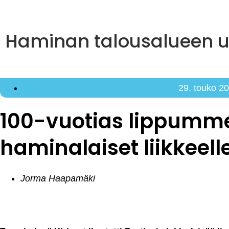
Haminan talousalueen uu
29. touko 2
100-vuotias lippumme
haminalaiset liikkeell
Jorma Haapamäki