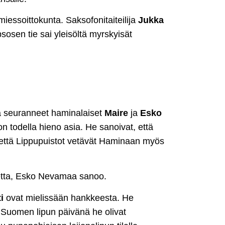
smiessoittokunta. Saksofonitaiteilija
Jukka
osen tie sai yleisöltä myrskyisät
lä seuranneet haminalaiset
Maire
ja
Esko
n todella hieno asia. He sanoivat, että
, että Lippupuistot vetävät Haminaan myös
etta, Esko Nevamaa sanoo.
i
ovat mielissään hankkeesta. He
 Suomen lipun päivänä he olivat