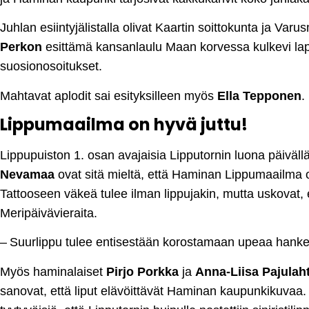
Juhlan esiintyjälistalla olivat Kaartin soittokunta ja Varu
Perkon
esittämä kansanlaulu Maan korvessa kulkevi laps
suosionosoitukset.
Mahtavat aplodit sai esityksilleen myös
Ella Tepponen
.
Lippumaailma on hyvä juttu!
Lippupuiston 1. osan avajaisia Lipputornin luona päiväl
Nevamaa
ovat sitä mieltä, että Haminan Lippumaailma o
Tattooseen väkeä tulee ilman lippujakin, mutta uskovat
Meripäivävieraita.
– Suurlippu tulee entisestään korostamaan upeaa hank
Myös haminalaiset
Pirjo Porkka
ja
Anna-Liisa Pajulaht
sanovat, että liput elävöittävät Haminan kaupunkikuvaa.