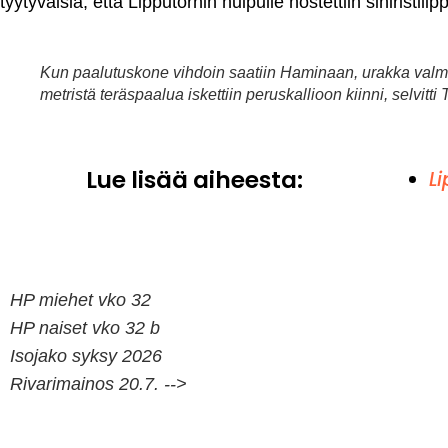
tyytyväisiä, että Lipputornin huipulle nostettiin siniristili
Kun paalutuskone vihdoin saatiin Haminaan, urakka valmi
metristä teräspaalua iskettiin peruskallioon kiinni, selvit
Lue lisää aiheesta:
L
HP miehet vko 32
HP naiset vko 32 b
Isojako syksy 2026
Rivarimainos 20.7. -->