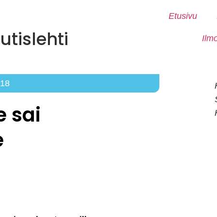
Etusivu
tislehti
Ilm
018
 sai
e