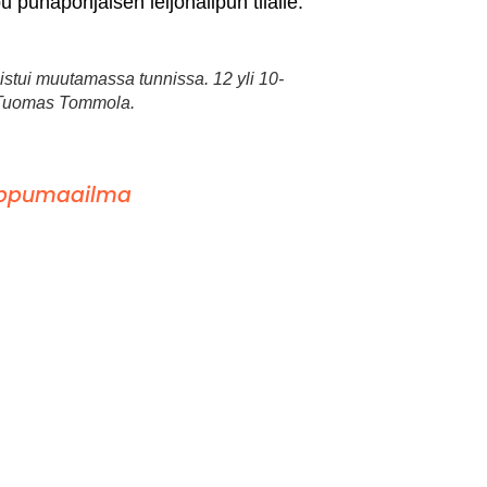
ppu punapohjaisen leijonalipun tilalle.
stui muutamassa tunnissa. 12 yli 10-
ti Tuomas Tommola.
ippumaailma