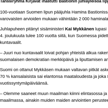
Tanssiryhmä Kirjavat ihastutti Bastionin juhlayleisöä lip
100-vuotiaan Suomen lipun pääjuhla Hamina Bastionissa sa
varovaisten arvioiden mukaan vähintään 2 000 haminala
Juhlapuheen pitänyt sisäministeri
Kai Mykkänen
lupasi 
4. joulukuuta tulee 100 vuotta siitä, kun Suomessa pidett
kuntavaalit.
– Juuri nuo kuntavaalit loivat pohjan yhteistä alkua rak
suomalaisen demokratian merkkipäivä ja liputtamisen ar
Suomi on ottanut Mykkäsen mukaan valtavan pitkät askele
70 % kansalaisista sai elantonsa maataloudesta ja joka 8
vuotissyntymäpäiväänsä.
– Olemme saaneet muun maailman kiinni elintasossa ja
maailmassa, ainakin muiden maiden arviointien perustee