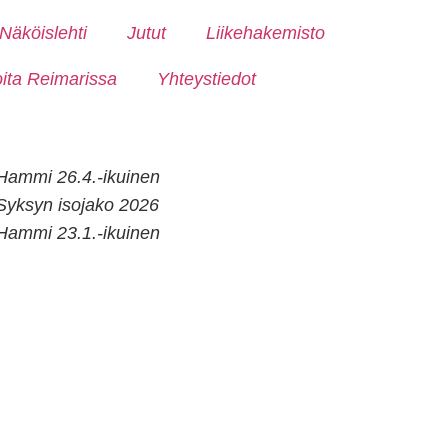
Näköislehti
Jutut
Liikehakemisto
oita Reimarissa
Yhteystiedot
Hammi 26.4.-ikuinen
Syksyn isojako 2026
Hammi 23.1.-ikuinen