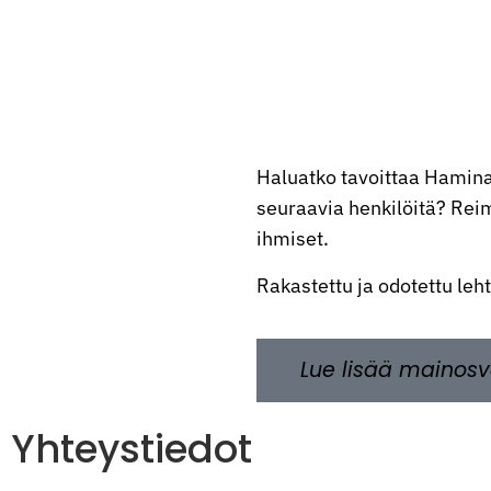
Haluatko tavoittaa Hamina
seuraavia henkilöitä? Reima
ihmiset.
Rakastettu ja odotettu leh
Lue lisää mainosv
Yhteystiedot