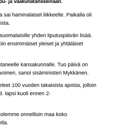
pu- ja vaakunatansseillaan.
i haminalaiset liikkeelle. Paikalla oli
ista.
suomalaisille yhden liputuspäivän lisää.
iin ensimmäiset yleiset ja yhtäläiset
entaneelle kansakunnalle. Tuo päivä on
voinen, sanoi sisäministeri Mykkänen.
et 100 vuoden takaisista ajoista, jolloin
. lapsi kuoli ennen 2-
 olemme onnellisin maa koko
lla.