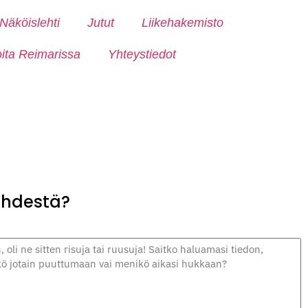
Näköislehti
Jutut
Liikehakemisto
oita Reimarissa
Yhteystiedot
lehdestä?