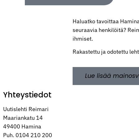
Haluatko tavoittaa Hamina
seuraavia henkilöitä? Reima
ihmiset.
Rakastettu ja odotettu leh
Lue lisää mainosv
Yhteystiedot
Uutislehti Reimari
Maariankatu 14
49400 Hamina
Puh. 0104 210 200