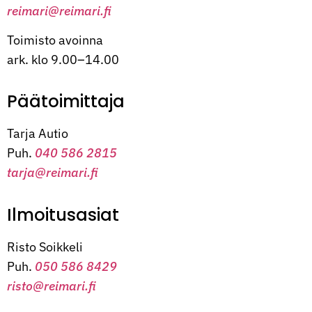
reimari@reimari.fi
Toimisto avoinna
ark. klo 9.00–14.00
Päätoimittaja
Tarja Autio
Puh.
040 586 2815
tarja@reimari.fi
Ilmoitusasiat
Risto Soikkeli
Puh.
050 586 8429
risto@reimari.fi