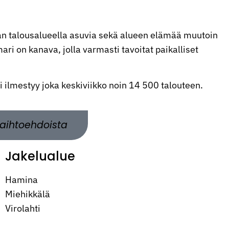
n talousalueella asuvia sekä alueen elämää muutoin
ri on kanava, jolla varmasti tavoitat paikalliset
ti ilmestyy joka keskiviikko noin 14 500 talouteen.
aihtoehdoista
Jakelualue
Hamina
Miehikkälä
Virolahti