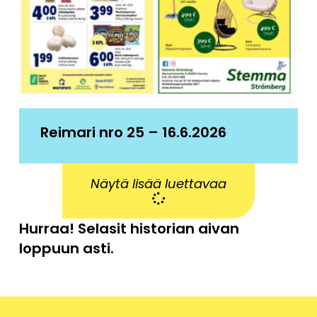
Reimari nro 25 – 16.6.2026
Näytä lisää luettavaa
Hurraa! Selasit historian aivan
loppuun asti.