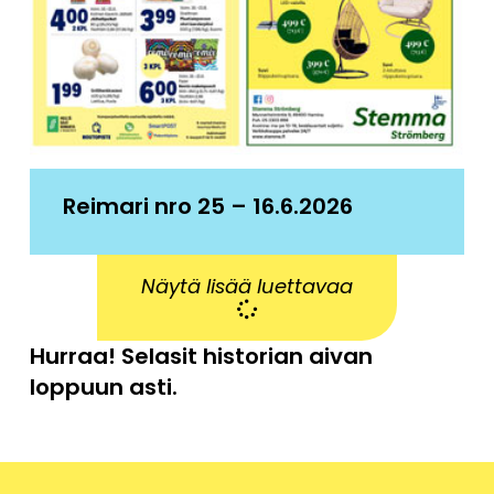
Reimari nro 25 – 16.6.2026
Näytä lisää luettavaa
Hurraa! Selasit historian aivan
loppuun asti.