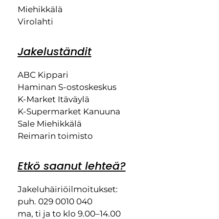
Miehikkälä
Virolahti
Jakeluständit
ABC Kippari
Haminan S-ostoskeskus
K-Market Itäväylä
K-Supermarket Kanuuna
Sale Miehikkälä
Reimarin toimisto
Etkö saanut lehteä?
Jakeluhäiriöilmoitukset:
puh. 029 0010 040
ma, ti ja to klo 9.00–14.00