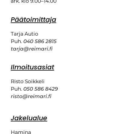
ark. klo 9.00–14.00
Päätoimittaja
Tarja Autio
Puh.
040 586 2815
tarja@reimari.fi
Ilmoitusasiat
Risto Soikkeli
Puh.
050 586 8429
risto@reimari.fi
Jakelualue
Hamina