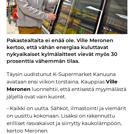
Pakastealtaita ei enää ole. Ville Meronen
kertoo, että vähän energiaa kuluttavat
nykyaikaiset kylmälaitteet vievät myös 30
prosenttia vähemmän tilaa.
Täysin uudistunut K-Supermarket Kanuuna
avataan ensi viikon torstaina. Kauppias
Ville
Meronen
luonnehtii, että entisestä myymälästä
jäljellä ovat vain kuoret.
– Kaikki on uutta. Sähköt, ilmastointi ja viemärit
on uusittu kokonaan. Lisäksi on rakennuttu
erilliset rasvakaivot ja siirrytty kaukolämpöön,
kertoo Meronen.