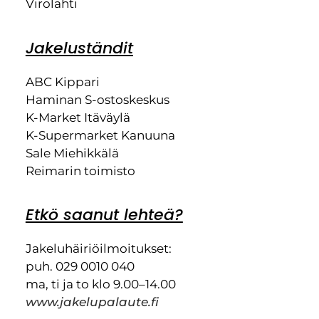
Virolahti
Jakeluständit
ABC Kippari
Haminan S-ostoskeskus
K-Market Itäväylä
K-Supermarket Kanuuna
Sale Miehikkälä
Reimarin toimisto
Etkö saanut lehteä?
Jakeluhäiriöilmoitukset:
puh. 029 0010 040
ma, ti ja to klo 9.00–14.00
www.jakelupalaute.fi