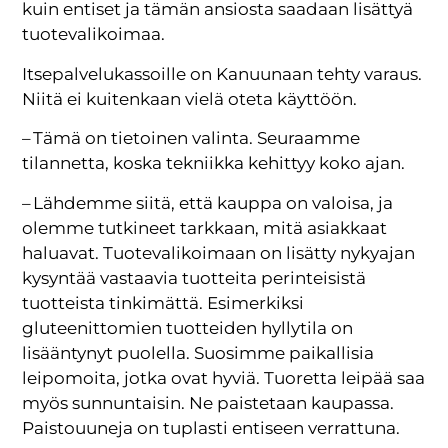
kuin entiset ja tämän ansiosta saadaan lisättyä
tuotevalikoimaa.
Itsepalvelukassoille on Kanuunaan tehty varaus.
Niitä ei kuitenkaan vielä oteta käyttöön.
– Tämä on tietoinen valinta. Seuraamme
tilannetta, koska tekniikka kehittyy koko ajan.
– Lähdemme siitä, että kauppa on valoisa, ja
olemme tutkineet tarkkaan, mitä asiakkaat
haluavat. Tuotevalikoimaan on lisätty nykyajan
kysyntää vastaavia tuotteita perinteisistä
tuotteista tinkimättä. Esimerkiksi
gluteenittomien tuotteiden hyllytila on
lisääntynyt puolella. Suosimme paikallisia
leipomoita, jotka ovat hyviä. Tuoretta leipää saa
myös sunnuntaisin. Ne paistetaan kaupassa.
Paistouuneja on tuplasti entiseen verrattuna.