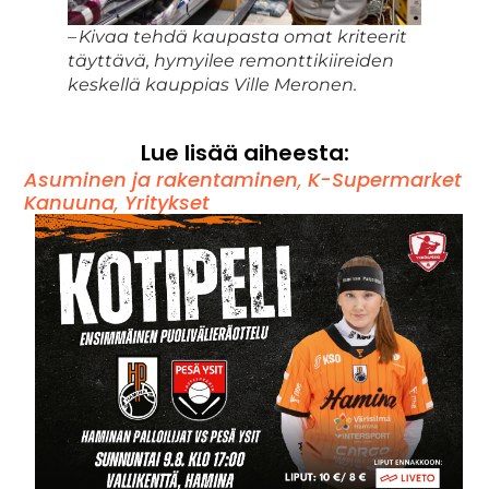
– Kivaa tehdä kaupasta omat kriteerit
täyttävä, hymyilee remonttikiireiden
keskellä kauppias Ville Meronen.
Lue lisää aiheesta:
Asuminen ja rakentaminen
,
K-Supermarket
Kanuuna
,
Yritykset