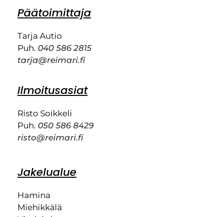
Päätoimittaja
Tarja Autio
Puh.
040 586 2815
tarja@reimari.fi
Ilmoitusasiat
Risto Soikkeli
Puh.
050 586 8429
risto@reimari.fi
Jakelualue
Hamina
Miehikkälä