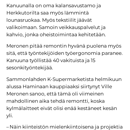
Kanuunalla on oma kalansavustamo ja
Herkkutorilta saa myös lämmintä
lounasruokaa. Myös tekstiilit jäävät
valikoimaan. Samoin veikkauspalvelut ja
kahvio, jonka oheistoimintaa kehitetään.
Meronen pitää remontin hyvänä puolena myös
sitä, että työntekijöiden työergonomia paranee.
Kanuuna työllistää 40 vakituista ja 15
sesonkityöntekijää.
Sammonlahden K-Supermarketista helmikuun
alussa Haminaan kauppiaaksi siirtynyt Ville
Meronen sanoo, että tämä oli viimeinen
mahdollinen aika tehdä remontti, koska
kylmälaitteet eivät olisi enää kestäneet kesän
yli.
– Näin kiinteistön mielenkiintoisena ja projektia