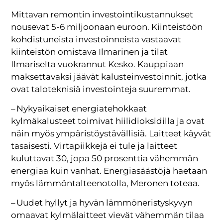
Mittavan remontin investointikustannukset
nousevat 5-6 miljoonaan euroon. Kiinteistöön
kohdistuneista investoinneista vastaavat
kiinteistön omistava Ilmarinen ja tilat
Ilmariselta vuokrannut Kesko. Kauppiaan
maksettavaksi jäävät kalusteinvestoinnit, jotka
ovat taloteknisiä investointeja suuremmat.
– Nykyaikaiset energiatehokkaat
kylmäkalusteet toimivat hiilidioksidilla ja ovat
näin myös ympäristöystävällisiä. Laitteet käyvät
tasaisesti. Virtapiikkejä ei tule ja laitteet
kuluttavat 30, jopa 50 prosenttia vähemmän
energiaa kuin vanhat. Energiasäästöjä haetaan
myös lämmöntalteenotolla, Meronen toteaa.
– Uudet hyllyt ja hyvän lämmöneristyskyvyn
omaavat kylmälaitteet vievät vähemmän tilaa