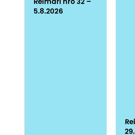
Reimari nro 32 –
5.8.2026
Re
29