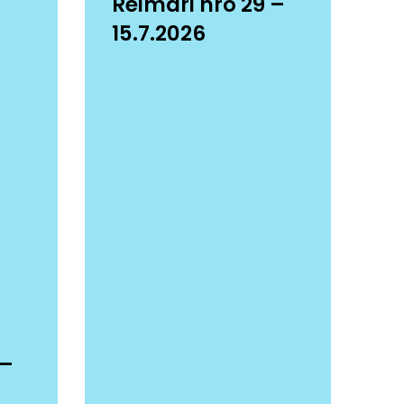
Reimari nro 29 –
15.7.2026
 –