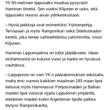
Yli 50-metrinen lippusalko muuttaa pysyvästi
Haminan ilmettä. Sen vuoksi Kiljunen ei usko, että
lippusalko nousisi aivan ydinkeskustaan.
– Hyviä paikkoja ovat esimerkiksi Yrjösenpohja,
Tervasaari ja myös Rampsinkari sekä Sibeliuskadun
kenttä, joka lienee vaihtoehdoista vahvimmilla, visioi
Kiljunen.
Haminan Lippumaailma on tullut jäädäkseen. Idean
esittämisestä on kulunut vuosi ja hanke on hyvässä
vauhdissa.
– Lippupuisto on vain YK:n päärakennuksen edustalla,
mutta ensi vuonna kaikkien maailman 193 maan liput
liehuvat myös Haminassa! Pohjoismaiden ja Baltian
maiden liput voisivat sijaita Lipputornin ympärillä,
eteläisten maiden kuten Argentiinan lipulle paikka
löytyisi Rampsinkarilta.