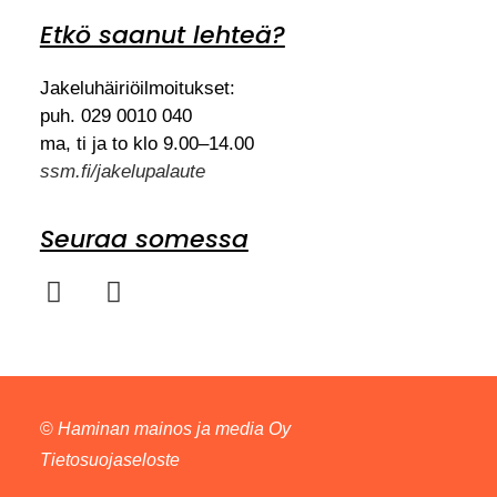
Etkö saanut lehteä?
Jakeluhäiriöilmoitukset:
puh. 029 0010 040
ma, ti ja to klo 9.00–14.00
ssm.fi/jakelupalaute
Seuraa somessa
©
Haminan mainos ja media Oy
Tietosuojaseloste