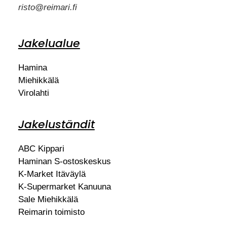
risto@reimari.fi
Jakelualue
Hamina
Miehikkälä
Virolahti
Jakeluständit
ABC Kippari
Haminan S-ostoskeskus
K-Market Itäväylä
K-Supermarket Kanuuna
Sale Miehikkälä
Reimarin toimisto