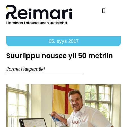
Haminan talousalueen uutislehti
Ilmoita Reimarissa
05. syys 2017
Suurlippu nousee yli 50 metriin
Jorma Haapamäki