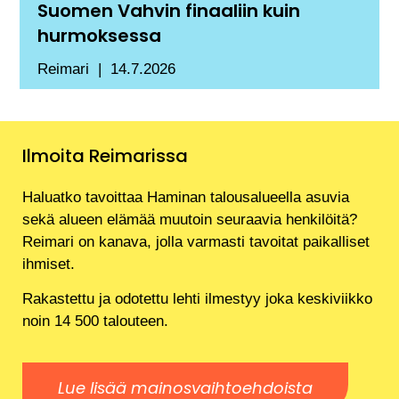
Suomen Vahvin finaaliin kuin
hurmoksessa
Reimari
14.7.2026
Ilmoita Reimarissa
Haluatko tavoittaa Haminan talousalueella asuvia
sekä alueen elämää muutoin seuraavia henkilöitä?
Reimari on kanava, jolla varmasti tavoitat paikalliset
ihmiset.
Rakastettu ja odotettu lehti ilmestyy joka keskiviikko
noin 14 500 talouteen.
Lue lisää mainosvaihtoehdoista