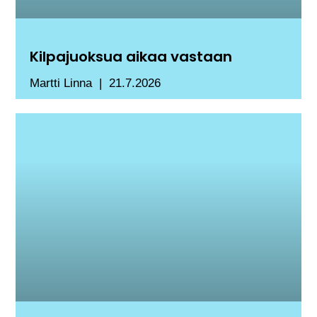
Kilpajuoksua aikaa vastaan
Martti Linna
21.7.2026