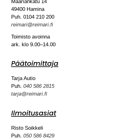
Maariankatu 14
49400 Hamina
Puh. 0104 210 200
reimari@reimari.fi
Toimisto avoinna
ark. klo 9.00–14.00
Päätoimittaja
Tarja Autio
Puh.
040 586 2815
tarja@reimari.fi
Ilmoitusasiat
Risto Soikkeli
Puh.
050 586 8429