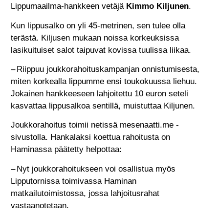
Lippumaailma-hankkeen vetäjä
Kimmo Kiljunen
.
Kun lippusalko on yli 45-metrinen, sen tulee olla
terästä. Kiljusen mukaan noissa korkeuksissa
lasikuituiset salot taipuvat kovissa tuulissa liikaa.
– Riippuu joukkorahoituskampanjan onnistumisesta,
miten korkealla lippumme ensi toukokuussa liehuu.
Jokainen hankkeeseen lahjoitettu 10 euron seteli
kasvattaa lippusalkoa sentillä, muistuttaa Kiljunen.
Joukkorahoitus toimii netissä mesenaatti.me -
sivustolla. Hankalaksi koettua rahoitusta on
Haminassa päätetty helpottaa:
– Nyt joukkorahoitukseen voi osallistua myös
Lipputornissa toimivassa Haminan
matkailutoimistossa, jossa lahjoitusrahat
vastaanotetaan.