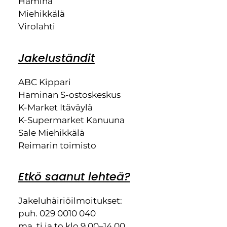
Hamina
Miehikkälä
Virolahti
Jakeluständit
ABC Kippari
Haminan S-ostoskeskus
K-Market Itäväylä
K-Supermarket Kanuuna
Sale Miehikkälä
Reimarin toimisto
Etkö saanut lehteä?
Jakeluhäiriöilmoitukset:
puh. 029 0010 040
ma, ti ja to klo 9.00–14.00