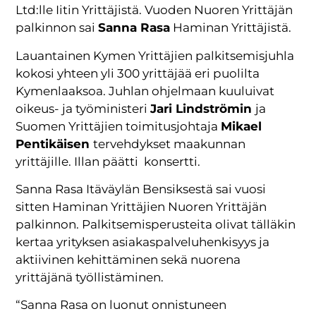
Ltd:lle Iitin Yrittäjistä. Vuoden Nuoren Yrittäjän
palkinnon sai
Sanna Rasa
Haminan Yrittäjistä.
Lauantainen Kymen Yrittäjien palkitsemisjuhla
kokosi yhteen yli 300 yrittäjää eri puolilta
Kymenlaaksoa. Juhlan ohjelmaan kuuluivat
oikeus- ja työministeri
Jari Lindströmin
ja
Suomen Yrittäjien toimitusjohtaja
Mikael
Pentikäisen
tervehdykset maakunnan
yrittäjille. Illan päätti konsertti.
Sanna Rasa Itäväylän Bensiksestä sai vuosi
sitten Haminan Yrittäjien Nuoren Yrittäjän
palkinnon. Palkitsemisperusteita olivat tälläkin
kertaa yrityksen asiakaspalveluhenkisyys ja
aktiivinen kehittäminen sekä nuorena
yrittäjänä työllistäminen.
“Sanna Rasa on luonut onnistuneen