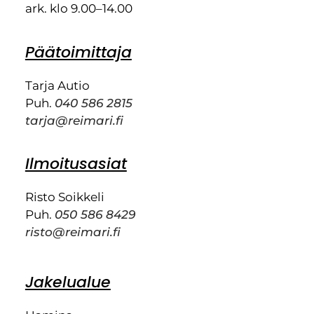
ark. klo 9.00–14.00
Päätoimittaja
Tarja Autio
Puh.
040 586 2815
tarja@reimari.fi
Ilmoitusasiat
Risto Soikkeli
Puh.
050 586 8429
risto@reimari.fi
Jakelualue