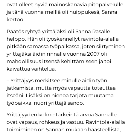
ovat olleet hyviä mainoskanavia pitopalvelulle
ja tänä vuonna meillä oli huippukesä, Sanna
kertoo.
Päätös ryhtyä yrittäjäksi oli Sanna Rasalle
helppo. Hän oli työskennellyt ravintola-alalla
pitkään samassa työpaikassa, joten siirtyminen
yrittäjäksi äidin rinnalle vuonna 2007 oli
mahdollisuus itsensä kehittämiseen ja toi
kaivattua vaihtelua.
– Yrittäjyys merkitsee minulle äidin työn
jatkamista, mutta myös vapautta toteuttaa
itseäni. Lisäksi on hienoa tarjota muutama
työpaikka, nuori yrittäjä sanoo.
Yrittäjyyden kolme tärkeintä arvoa Sannalle
ovat vapaus, rohkeus ja vastuu. Ravintola-alalla
toimiminen on Sannan mukaan haasteellista,