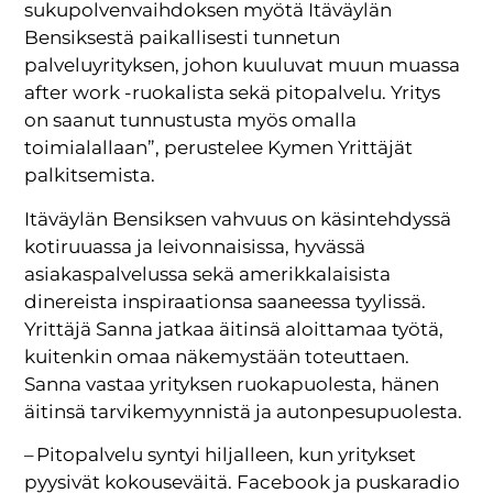
sukupolvenvaihdoksen myötä Itäväylän
Bensiksestä paikallisesti tunnetun
palveluyrityksen, johon kuuluvat muun muassa
after work -ruokalista sekä pitopalvelu. Yritys
on saanut tunnustusta myös omalla
toimialallaan”, perustelee Kymen Yrittäjät
palkitsemista.
Itäväylän Bensiksen vahvuus on käsintehdyssä
kotiruuassa ja leivonnaisissa, hyvässä
asiakaspalvelussa sekä amerikkalaisista
dinereista inspiraationsa saaneessa tyylissä.
Yrittäjä Sanna jatkaa äitinsä aloittamaa työtä,
kuitenkin omaa näkemystään toteuttaen.
Sanna vastaa yrityksen ruokapuolesta, hänen
äitinsä tarvikemyynnistä ja autonpesupuolesta.
– Pitopalvelu syntyi hiljalleen, kun yritykset
pyysivät kokouseväitä. Facebook ja puskaradio