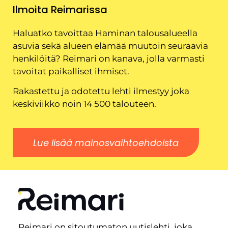
Ilmoita Reimarissa
Haluatko tavoittaa Haminan talousalueella
asuvia sekä alueen elämää muutoin seuraavia
henkilöitä? Reimari on kanava, jolla varmasti
tavoitat paikalliset ihmiset.
Rakastettu ja odotettu lehti ilmestyy joka
keskiviikko noin 14 500 talouteen.
Lue lisää mainosvaihtoehdoista
Reimari on sitoutumaton uutislehti, joka