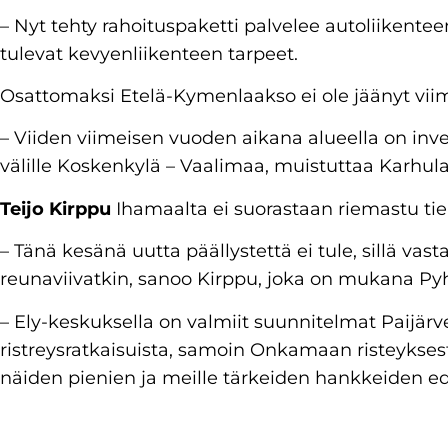
– Nyt tehty rahoituspaketti palvelee autoliikentee
tulevat kevyenliikenteen tarpeet.
Osattomaksi Etelä-Kymenlaakso ei ole jäänyt viim
– Viiden viimeisen vuoden aikana alueella on inves
välille Koskenkylä – Vaalimaa, muistuttaa Karhula
Teijo Kirppu
Ihamaalta ei suorastaan riemastu ti
– Tänä kesänä uutta päällystettä ei tule, sillä vas
reunaviivatkin, sanoo Kirppu, joka on mukana Py
– Ely-keskuksella on valmiit suunnitelmat Paijärv
ristreysratkaisuista, samoin Onkamaan risteykses
näiden pienien ja meille tärkeiden hankkeiden ed