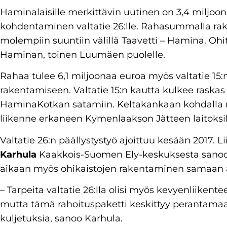
Haminalaisille merkittävin uutinen on 3,4 miljo
kohdentaminen valtatie 26:lle. Rahasummalla ra
molempiin suuntiin välillä Taavetti – Hamina. Ohit
Haminan, toinen Luumäen puolelle.
Rahaa tulee 6,1 miljoonaa euroa myös valtatie 15:
rakentamiseen. Valtatie 15:n kautta kulkee rask
HaminaKotkan satamiin. Keltakankaan kohdalla risk
liikenne erkaneen Kymenlaakson Jätteen laitoksil
Valtatie 26:n päällystystyö ajoittuu kesään 2017. 
Karhula
Kaakkois-Suomen Ely-keskuksesta sanoo, 
aikaan myös ohikaistojen rakentaminen samaan 
– Tarpeita valtatie 26:lla olisi myös kevyenliiken
mutta tämä rahoituspaketti keskittyy perantamaa
kuljetuksia, sanoo Karhula.