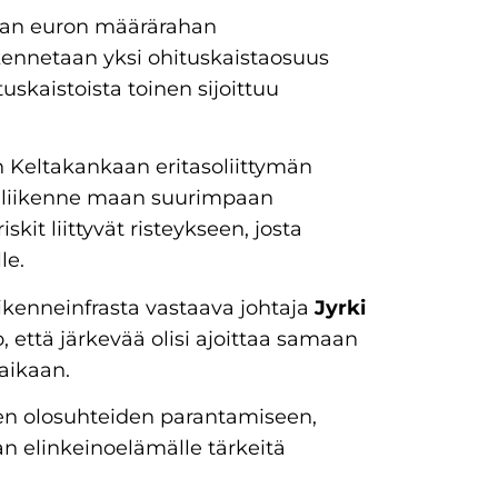
onan euron määrärahan
kennetaan yksi ohituskaistaosuus
uskaistoista toinen sijoittuu
n Keltakankaan eritasoliittymän
as liikenne maan suurimpaan
it liittyvät risteykseen, josta
le.
Liikenneinfrasta vastaava johtaja
Jyrki
että järkevää olisi ajoittaa samaan
aikaan.
teen olosuhteiden parantamiseen,
n elinkeinoelämälle tärkeitä