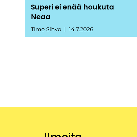
Superi ei enää houkuta
Neaa
Timo Sihvo
14.7.2026