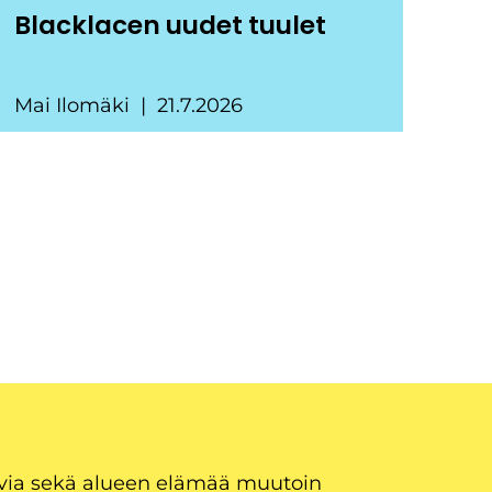
Blacklacen uudet tuulet
Mai Ilomäki
21.7.2026
uvia sekä alueen elämää muutoin