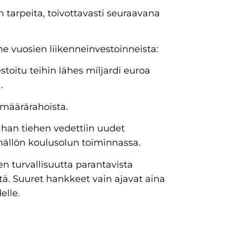
n tarpeita, toivottavasti seuraavana
e vuosien liikenneinvestoinneista:
toitu teihin lähes miljardi euroa
.
emäärärahoista.
tahan tiehen vedettiin uudet
hällön koulusolun toiminnassa.
en turvallisuutta parantavista
tä. Suuret hankkeet vain ajavat aina
elle.