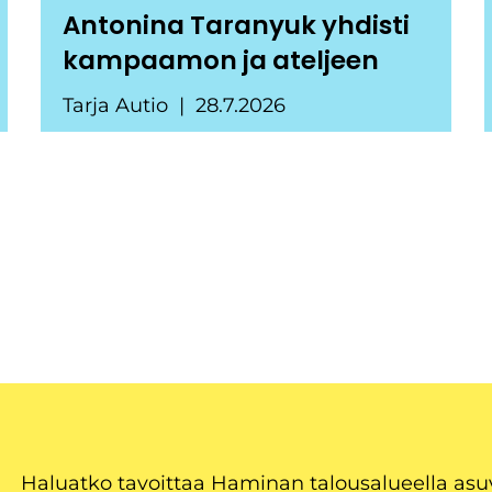
Antonina Taranyuk yhdisti
kampaamon ja ateljeen
Tarja Autio
28.7.2026
Haluatko tavoittaa Haminan talousalueella as