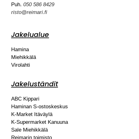
Puh.
050 586 8429
risto@reimari.fi
Jakelualue
Hamina
Miehikkälä
Virolahti
Jakeluständit
ABC Kippari
Haminan S-ostoskeskus
K-Market Itäväylä
K-Supermarket Kanuuna
Sale Miehikkälä
Reimarin toimisto