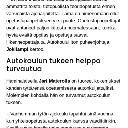
ammattitaitoista, tietopuolista teoriaopetusta ennen
varsinaista ajoharjoitetta. Tämä on nimenomaan ollut
opetuslupaopetuksen yksi puute. Opetuslupaopettajat
ovat antaneet paljon kiitosta huomatessaan, kuinka
hyviä eväitä oppilas ja opettaja saavat
liikenneopettajalta, Autokoululiiton puheenjohtaja
Jokilampi
kertoo.
Autokoulun tukeen helppo
turvautua
Haminalaisella
Jari Materolla
on tuoreet kokemukset
kahden tyttärensä opettamisesta autonkuljettajiksi.
Molempien kohdalla hän on turvannut autokoulun
tukeen.
– Vanhemman tytön ajokoulu tapahtui sinä vuonna,
kun yhteisopetusta autokoulun kanssa vaadittiinkin.