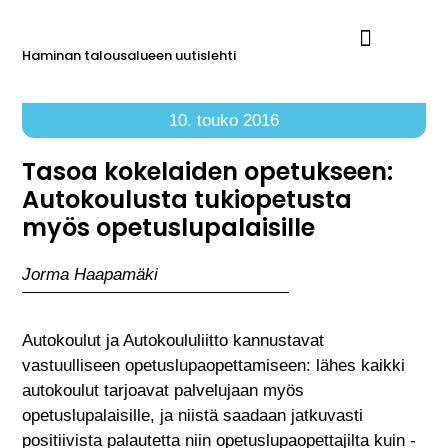
Haminan talousalueen uutislehti
Ilmoita Reimarissa
10. touko 2016
Tasoa kokelaiden opetukseen:
Autokoulusta tukiopetusta
myös opetuslupalaisille
Jorma Haapamäki
Autokoulut ja Autokoululiitto kannustavat
vastuulliseen opetuslupaopettamiseen: lähes kaikki
autokoulut tarjoavat palvelujaan myös
opetuslupalaisille, ja niistä saadaan jatkuvasti
positiivista palautetta niin opetuslupaopettajilta kuin -