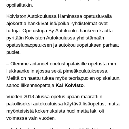
oppilailtakin.
Koiviston Autokoulussa Haminassa opetusluvalla
ajokorttia hankkivat isä/poika -yhdistelmät ovat
tuttuja. Opetuslupa By Autokoulu -hankeen kautta
pyritään Koiviston Autokoulussa yhdistämään
opetuslupaopetuksen ja autokouluopetuksen parhaat
puolet.
– Olemme antaneet opetuslupalaisille opetusta mm.
liukkaankelin ajossa sekä pimeäkoulutuksessa.
Meiltä on haettu tukea myös teoriapuolen opiskeluun,
sanoo liikenneopettaja
Kai Koivisto
.
Vuoden 2013 alussa opetuslupaan määrättiin
pakolliseksi autokouluissa käytävä lisäopetus, mutta
myönteisistä kokemuksista huolimatta laki oli
voimassa vain vuoden.