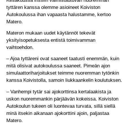
Kesäkuussa inssiin valmistautuvan nuoremman
tyttären kanssa olemme asioineet Koiviston
Autokoulussa ihan vapaasta halustamme, kertoo
Matero.
Materon mukaan uudet käytännöt tekevät
yksityisopetuksesta entistä toimivamman
vaihtoehdon.
– Ajoa tyttäreni ovat saaneet taatusti enemmän, kuin
mitä olisivat autokoulussa saaneet. Pimeän ajon
simulaattoriharjoitukset teimme nuoremman tytönkin
kanssa Koivistolla, samoin liukkaankelin koulutuksen.
– Vanhempi tytär sai ajokorttinsa kertalaakista ja
uskon nuoremmankin pärjäävän kokeissa. Koiviston
Autokoulun tukeen oli luontevaa turvata, sillä siellä
minä itsekin aikanaan ajokorttini ajoin, paljastaa
Matero.