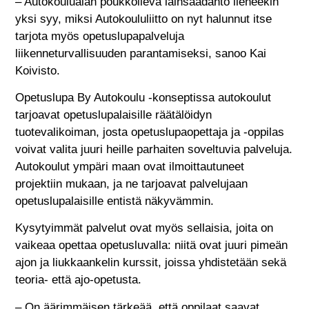
– Autokoulualan poukkoileva lainsäädäntö lieneekin
yksi syy, miksi Autokoululiitto on nyt halunnut itse
tarjota myös opetuslupapalveluja
liikenneturvallisuuden parantamiseksi, sanoo Kai
Koivisto.
Opetuslupa By Autokoulu -konseptissa autokoulut
tarjoavat opetuslupalaisille räätälöidyn
tuotevalikoiman, josta opetuslupaopettaja ja -oppilas
voivat valita juuri heille parhaiten soveltuvia palveluja.
Autokoulut ympäri maan ovat ilmoittautuneet
projektiin mukaan, ja ne tarjoavat palvelujaan
opetuslupalaisille entistä näkyvämmin.
Kysytyimmät palvelut ovat myös sellaisia, joita on
vaikeaa opettaa opetusluvalla: niitä ovat juuri pimeän
ajon ja liukkaankelin kurssit, joissa yhdistetään sekä
teoria- että ajo-opetusta.
– On äärimmäisen tärkeää, että oppilaat saavat