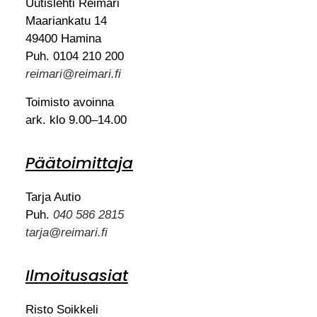
Uutislehti Reimari
Maariankatu 14
49400 Hamina
Puh. 0104 210 200
reimari@reimari.fi
Toimisto avoinna
ark. klo 9.00–14.00
Päätoimittaja
Tarja Autio
Puh.
040 586 2815
tarja@reimari.fi
Ilmoitusasiat
Risto Soikkeli