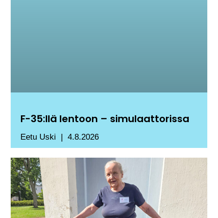
F-35:llä lentoon – simulaattorissa
Eetu Uski
4.8.2026