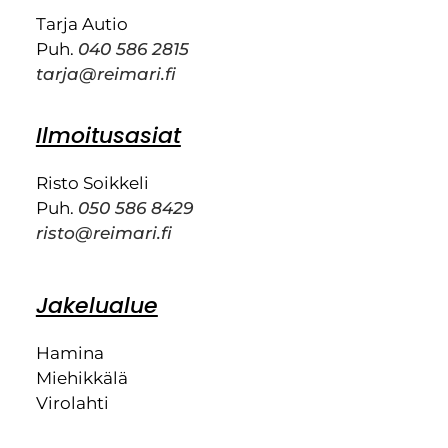
Tarja Autio
Puh.
040 586 2815
tarja@reimari.fi
Ilmoitusasiat
Risto Soikkeli
Puh.
050 586 8429
risto@reimari.fi
Jakelualue
Hamina
Miehikkälä
Virolahti