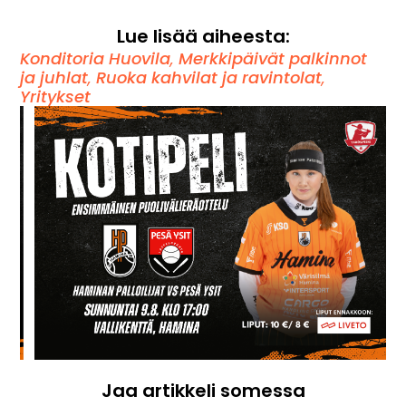
Lue lisää aiheesta:
Konditoria Huovila
,
Merkkipäivät palkinnot
ja juhlat
,
Ruoka kahvilat ja ravintolat
,
Yritykset
Jaa artikkeli somessa