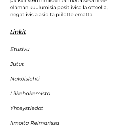
paikallisten ihmisten tarinoita sekä liike-
elämän kuulumisia positiivisella otteella,
negatiivisia asioita piilottelematta.
Linkit
Etusivu
Jutut
Näköislehti
Liikehakemisto
Yhteystiedot
Ilmoita Reimarissa