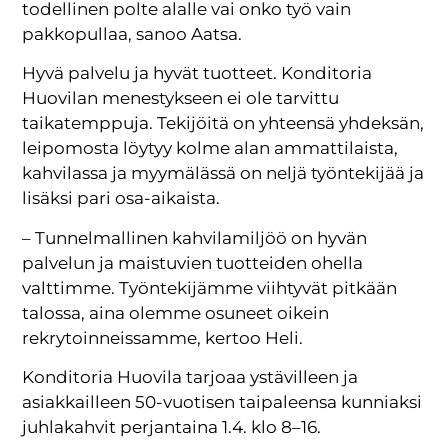
todellinen polte alalle vai onko työ vain
pakkopullaa, sanoo Aatsa.
Hyvä palvelu ja hyvät tuotteet. Konditoria
Huovilan menestykseen ei ole tarvittu
taikatemppuja. Tekijöitä on yhteensä yhdeksän,
leipomosta löytyy kolme alan ammattilaista,
kahvilassa ja myymälässä on neljä työntekijää ja
lisäksi pari osa-aikaista.
– Tunnelmallinen kahvilamiljöö on hyvän
palvelun ja maistuvien tuotteiden ohella
valttimme. Työntekijämme viihtyvät pitkään
talossa, aina olemme osuneet oikein
rekrytoinneissamme, kertoo Heli.
Konditoria Huovila tarjoaa ystävilleen ja
asiakkailleen 50-vuotisen taipaleensa kunniaksi
juhlakahvit perjantaina 1.4. klo 8–16.