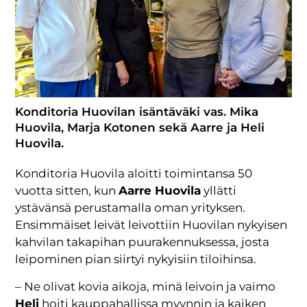
Konditoria Huovilan isäntäväki vas. Mika
Huovila, Marja Kotonen sekä Aarre ja Heli
Huovila.
Konditoria Huovila aloitti toimintansa 50
vuotta sitten, kun
Aarre Huovila
yllätti
ystävänsä perustamalla oman yrityksen.
Ensimmäiset leivät leivottiin Huovilan nykyisen
kahvilan takapihan puurakennuksessa, josta
leipominen pian siirtyi nykyisiin tiloihinsa.
– Ne olivat kovia aikoja, minä leivoin ja vaimo
Heli
hoiti kauppahallissa myynnin ja kaiken