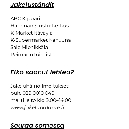
Jakeluständit
ABC Kippari
Haminan S-ostoskeskus
K-Market Itäväylä
K-Supermarket Kanuuna
Sale Miehikkälä
Reimarin toimisto
Etkö saanut lehteä?
Jakeluhäiriöilmoitukset:
puh. 029 0010 040
ma, ti ja to klo 9.00–14.00
www.jakelupalaute.fi
Seuraa somessa