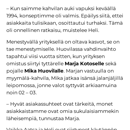
– Kun saimme kahvilan auki vapuksi keväällä
1994, konseptimme oli valmis. Epäilys siitä, ettei
asiakkaita tulisikaan, osoittautui turhaksi. Tämä
oli onnellinen ratkaisu, muistelee Heli.
Menestyvällä yrityksellä on oltava kasvot, se on
tae menestymiselle. Huovilassa vahdinvaihto
tapahtui viisi vuotta sitten, kun yrityksen
omistus siirtyi tyttärelle
Marja Kotoselle
sekä
pojalle
Mika Huovilalle
. Marjan vastuulla on
myymälä-kahvila, Mika jatkaa isänsä jalanjäljillä
leipomossa, jonne valot syttyvät arkiaamuina
noin 02 – 03.
– Hyvät asiakassuhteet ovat tärkeitä, monet
asiakkaistamme ovat omia sukulaisiammekin
läheisempiä, tunnustaa Marja.
Vaikka Aatsa ja Heli ovat siirtyneet käytännön