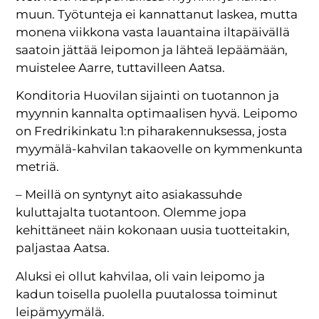
muun. Työtunteja ei kannattanut laskea, mutta
monena viikkona vasta lauantaina iltapäivällä
saatoin jättää leipomon ja lähteä lepäämään,
muistelee Aarre, tuttavilleen Aatsa.
Konditoria Huovilan sijainti on tuotannon ja
myynnin kannalta optimaalisen hyvä. Leipomo
on Fredrikinkatu 1:n piharakennuksessa, josta
myymälä-kahvilan takaovelle on kymmenkunta
metriä.
– Meillä on syntynyt aito asiakassuhde
kuluttajalta tuotantoon. Olemme jopa
kehittäneet näin kokonaan uusia tuotteitakin,
paljastaa Aatsa.
Aluksi ei ollut kahvilaa, oli vain leipomo ja
kadun toisella puolella puutalossa toiminut
leipämyymälä.