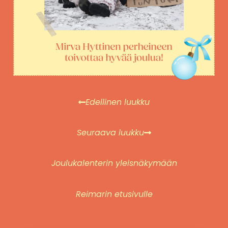
Edellinen luukku
Seuraava luukku
Joulukalenterin yleisnäkymään
Reimarin etusivulle