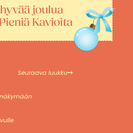
Seuraava luukku
eisnäkymään
vulle